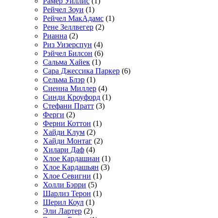
Рамер Уиллис
(1)
Рейчел Зоуи
(1)
Рейчел МакАдамс
(1)
Рене Зеллвегер
(2)
Рианна
(2)
Риз Уизерспун
(4)
Рэйчел Билсон
(6)
Сальма Хайек
(1)
Сара Джессика Паркер
(6)
Сельма Блэр
(1)
Сиенна Миллер
(4)
Синди Кроуфорд
(1)
Стефани Пратт
(3)
Ферги
(2)
Ферни Коттон
(1)
Хайди Клум
(2)
Хайди Монтаг
(2)
Хилари Даф
(4)
Хлое Кардашиан
(1)
Хлое Кардашьян
(3)
Хлое Севигни
(1)
Холли Бэрри
(5)
Шарлиз Терон
(1)
Шерил Коул
(1)
Эли Лартер
(2)