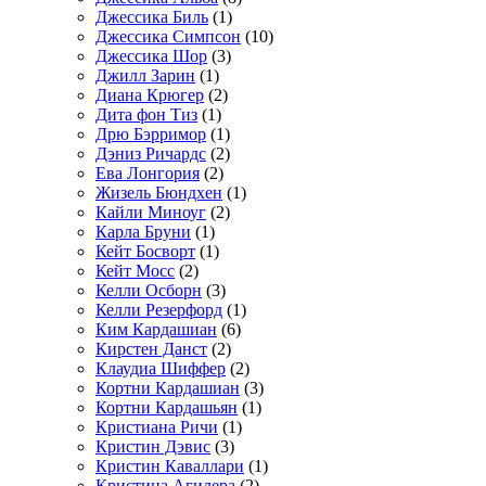
Джессика Биль
(1)
Джессика Симпсон
(10)
Джессика Шор
(3)
Джилл Зарин
(1)
Диана Крюгер
(2)
Дита фон Тиз
(1)
Дрю Бэрримор
(1)
Дэниз Ричардс
(2)
Ева Лонгория
(2)
Жизель Бюндхен
(1)
Кайли Миноуг
(2)
Карла Бруни
(1)
Кейт Босворт
(1)
Кейт Мосс
(2)
Келли Осборн
(3)
Келли Резерфорд
(1)
Ким Кардашиан
(6)
Кирстен Данст
(2)
Клаудиа Шиффер
(2)
Кортни Кардашиан
(3)
Кортни Кардашьян
(1)
Кристиана Ричи
(1)
Кристин Дэвис
(3)
Кристин Каваллари
(1)
Кристина Агилера
(2)