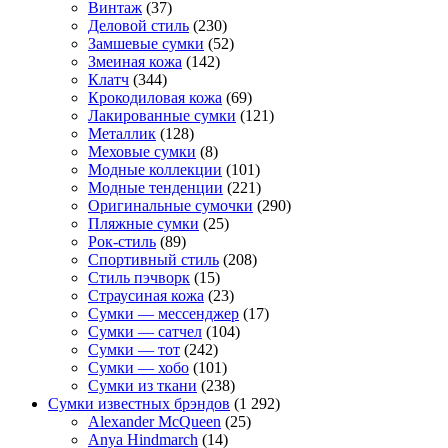
Винтаж
(37)
Деловой стиль
(230)
Замшевые сумки
(52)
Змеиная кожа
(142)
Клатч
(344)
Крокодиловая кожа
(69)
Лакированные сумки
(121)
Металлик
(128)
Меховые сумки
(8)
Модные коллекции
(101)
Модные тенденции
(221)
Оригинальные сумочки
(290)
Пляжные сумки
(25)
Рок-стиль
(89)
Спортивный стиль
(208)
Стиль пэчворк
(15)
Страусиная кожа
(23)
Сумки — мессенджер
(17)
Сумки — сатчел
(104)
Сумки — тот
(242)
Сумки — хобо
(101)
Сумки из ткани
(238)
Сумки известных брэндов
(1 292)
Alexander McQueen
(25)
Anya Hindmarch
(14)