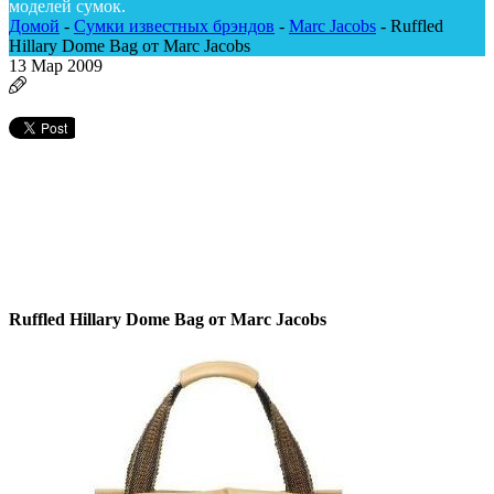
моделей сумок.
Домой
-
Сумки известных брэндов
-
Marc Jacobs
-
Ruffled
Hillary Dome Bag от Marc Jacobs
13
Мар 2009
Ruffled Hillary Dome Bag от Marc Jacobs