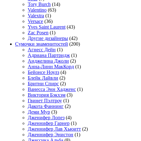
Tory Burch
(14)
Valentino
(63)
Valextra
(1)
Versace
(36)
Yves Saint Laurent
(43)
Zac Posen
(1)
Другие дизайнеры
(42)
Сумочки знаменитостей
(200)
Агнесс Дейн
(1)
Адриана Партридж
(1)
Анджелина Джоли
(2)
Анна-Линн МакКорд
(1)
Бейонсе Ноулз
(4)
Блейк Лайвли
(2)
Бритни Спирс
(2)
Ванесса Энн Хадженс
(1)
Виктория Бэкхэм
(3)
Гвинет Пэлтроу
(1)
Дакота Фаннинг
(2)
Деми Мур
(3)
Дженифер Лопез
(4)
Дженнифер Гарнер
(1)
Дженнифер Лав Хьюитт
(2)
Дженнифер Энистон
(1)
Джессика Альба
(8)