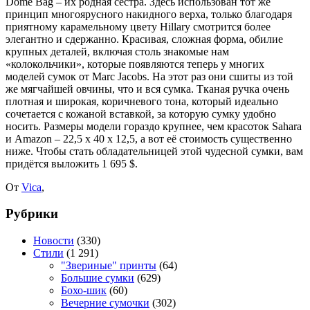
Dome Bag – их родная сестра.
Здесь использован тот же
принцип многоярусного накидного верха, только благодаря
приятному карамельному цвету Hillary смотрится более
элегантно и сдержанно. Красивая, сложная форма, обилие
крупных деталей, включая столь знакомые нам
«колокольчики», которые появляются теперь у многих
моделей сумок от Marc Jacobs. На этот раз они сшиты из той
же мягчайшей овчины, что и вся сумка. Тканая ручка очень
плотная и широкая, коричневого тона, который идеально
сочетается с кожаной вставкой, за которую сумку удобно
носить. Размеры модели гораздо крупнее, чем красоток Sahara
и Amazon – 22,5 х 40 х 12,5, а вот её стоимость существенно
ниже. Чтобы стать обладательницей этой чудесной сумки, вам
придётся выложить 1 695 $.
От
Vica
,
Рубрики
Новости
(330)
Стили
(1 291)
"Звериные" принты
(64)
Большие сумки
(629)
Бохо-шик
(60)
Вечерние сумочки
(302)