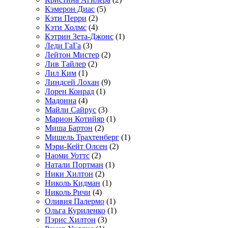
Кэмерон Диас
(5)
Кэти Перри
(2)
Кэти Холмс
(4)
Кэтрин Зета-Джонс
(1)
Леди ГаГа
(3)
Лейтон Мистер
(2)
Лив Тайлер
(2)
Лил Ким
(1)
Линдсей Лохан
(9)
Лорен Конрад
(1)
Мадонна
(4)
Майли Сайрус
(3)
Марион Котийяр
(1)
Миша Бартон
(2)
Мишель Трахтенберг
(1)
Мэри-Кейт Олсен
(2)
Наоми Уоттс
(2)
Натали Портман
(1)
Ники Хилтон
(2)
Николь Кидман
(1)
Николь Ричи
(4)
Оливия Палермо
(1)
Ольга Куриленко
(1)
Пэрис Хилтон
(3)