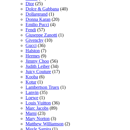
Dior
(25)
Dolce & Gabbana
(40)
Dollargrand
(1)
Donna Karan
(20)
Emilio Pucci
(4)
Fendi
(57)
Giuseppe Zanotti
(1)
Givenchy
(10)
Gucci
(36)
Halston
(7)
Hermes
(9)
Jimmy Choo
(56)
Judith Leiber
(34)
Juicy Couture
(17)
Kooba
(6)
Kotur
(1)
Lambertson Truex
(1)
Lanvin
(35)
Loewe
(1)
Louis Vuitton
(36)
Marc Jacobs
(89)
Marni
(23)
Mary Norton
(3)
Matthew Williamson
(2)
Mayle Samira
(1)