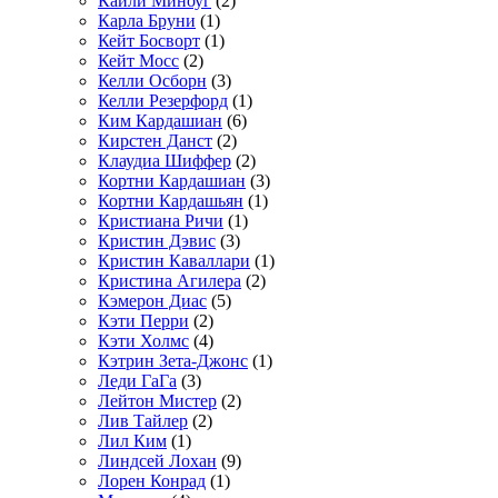
Кайли Миноуг
(2)
Карла Бруни
(1)
Кейт Босворт
(1)
Кейт Мосс
(2)
Келли Осборн
(3)
Келли Резерфорд
(1)
Ким Кардашиан
(6)
Кирстен Данст
(2)
Клаудиа Шиффер
(2)
Кортни Кардашиан
(3)
Кортни Кардашьян
(1)
Кристиана Ричи
(1)
Кристин Дэвис
(3)
Кристин Каваллари
(1)
Кристина Агилера
(2)
Кэмерон Диас
(5)
Кэти Перри
(2)
Кэти Холмс
(4)
Кэтрин Зета-Джонс
(1)
Леди ГаГа
(3)
Лейтон Мистер
(2)
Лив Тайлер
(2)
Лил Ким
(1)
Линдсей Лохан
(9)
Лорен Конрад
(1)