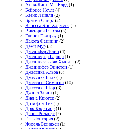
Анна-Линн МакКорд
(1)
Бейонсе Ноулз
(4)
Блейк Лайвли
(2)
Бритни Спирс
(2)
Ванесса Энн Хадженс
(1)
Виктория Бэкхэм
(3)
Гвинет Пэлтроу
(1)
Дакота Фаннинг
(2)
Деми Мур
(3)
Дженифер Лопез
(4)
Дженнифер Гарнер
(1)
Дженнифер Лав Хьюитт
(2)
Дженнифер Энистон
(1)
Джессика Альба
(8)
Джессика Биль
(1)
Джессика Симпсон
(10)
Джессика Шор
(3)
Джилл Зарин
(1)
Диана Крюгер
(2)
Дита фон Тиз
(1)
Дрю Бэрримор
(1)
Дэниз Ричардс
(2)
Ева Лонгория
(2)
Жизель Бюндхен
(1)