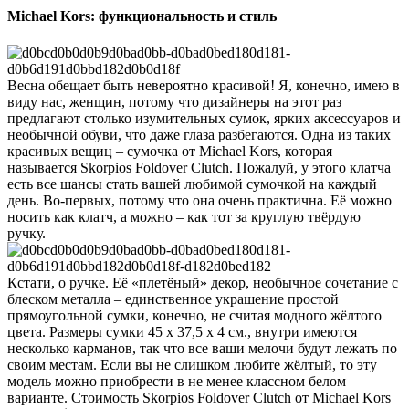
Michael Kors: функциональность и стиль
Весна обещает быть невероятно красивой! Я, конечно, имею в
виду нас, женщин, потому что дизайнеры на этот раз
предлагают столько изумительных сумок, ярких аксессуаров и
необычной обуви, что даже глаза разбегаются. Одна из таких
красивых вещиц – сумочка от Michael Kors, которая
называется Skorpios Foldover Clutch. Пожалуй, у этого клатча
есть все шансы стать вашей любимой сумочкой на каждый
день.
Во-первых, потому что она очень практична. Её можно
носить как клатч, а можно – как тот за круглую твёрдую
ручку.
Кстати, о ручке. Её «плетёный» декор, необычное сочетание с
блеском металла – единственное украшение простой
прямоугольной сумки, конечно, не считая модного жёлтого
цвета. Размеры сумки 45 х 37,5 х 4 см., внутри имеются
несколько карманов, так что все ваши мелочи будут лежать по
своим местам. Если вы не слишком любите жёлтый, то эту
модель можно приобрести в не менее классном белом
варианте. Стоимость Skorpios Foldover Clutch от Michael Kors