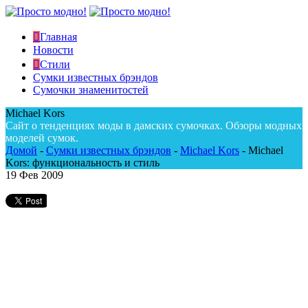
Главная
Новости
Стили
Сумки известных брэндов
Сумочки знаменитостей
Michael Kors
Сайт о тенденциях моды в дамских сумочках. Обзоры модных
моделей сумок.
Домой
-
Сумки известных брэндов
-
Michael Kors
-
Michael
Kors: функциональность и стиль
19
Фев 2009