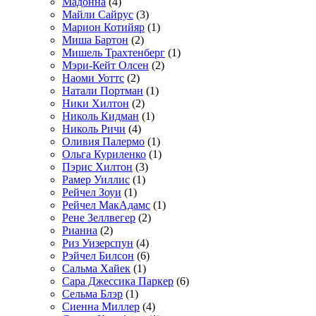
Мадонна
(4)
Майли Сайрус
(3)
Марион Котийяр
(1)
Миша Бартон
(2)
Мишель Трахтенберг
(1)
Мэри-Кейт Олсен
(2)
Наоми Уоттс
(2)
Натали Портман
(1)
Ники Хилтон
(2)
Николь Кидман
(1)
Николь Ричи
(4)
Оливия Палермо
(1)
Ольга Куриленко
(1)
Пэрис Хилтон
(3)
Рамер Уиллис
(1)
Рейчел Зоуи
(1)
Рейчел МакАдамс
(1)
Рене Зеллвегер
(2)
Рианна
(2)
Риз Уизерспун
(4)
Рэйчел Билсон
(6)
Сальма Хайек
(1)
Сара Джессика Паркер
(6)
Сельма Блэр
(1)
Сиенна Миллер
(4)