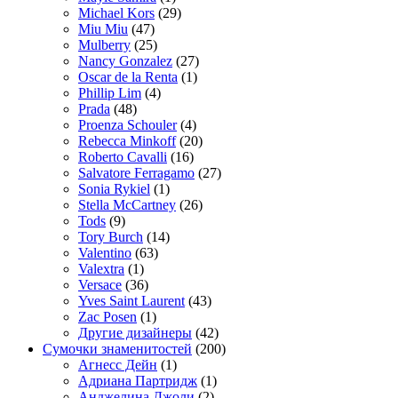
Michael Kors
(29)
Miu Miu
(47)
Mulberry
(25)
Nancy Gonzalez
(27)
Oscar de la Renta
(1)
Phillip Lim
(4)
Prada
(48)
Proenza Schouler
(4)
Rebecca Minkoff
(20)
Roberto Cavalli
(16)
Salvatore Ferragamo
(27)
Sonia Rykiel
(1)
Stella McCartney
(26)
Tods
(9)
Tory Burch
(14)
Valentino
(63)
Valextra
(1)
Versace
(36)
Yves Saint Laurent
(43)
Zac Posen
(1)
Другие дизайнеры
(42)
Сумочки знаменитостей
(200)
Агнесс Дейн
(1)
Адриана Партридж
(1)
Анджелина Джоли
(2)