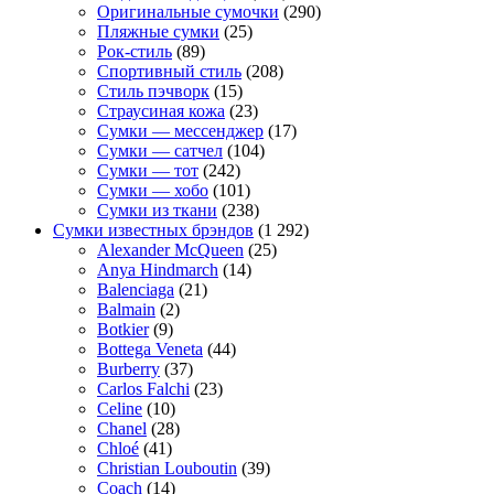
Оригинальные сумочки
(290)
Пляжные сумки
(25)
Рок-стиль
(89)
Спортивный стиль
(208)
Стиль пэчворк
(15)
Страусиная кожа
(23)
Сумки — мессенджер
(17)
Сумки — сатчел
(104)
Сумки — тот
(242)
Сумки — хобо
(101)
Сумки из ткани
(238)
Сумки известных брэндов
(1 292)
Alexander McQueen
(25)
Anya Hindmarch
(14)
Balenciaga
(21)
Balmain
(2)
Botkier
(9)
Bottega Veneta
(44)
Burberry
(37)
Carlos Falchi
(23)
Celine
(10)
Chanel
(28)
Chloé
(41)
Christian Louboutin
(39)
Coach
(14)