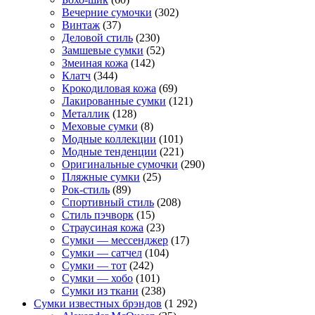
Вечерние сумочки
(302)
Винтаж
(37)
Деловой стиль
(230)
Замшевые сумки
(52)
Змеиная кожа
(142)
Клатч
(344)
Крокодиловая кожа
(69)
Лакированные сумки
(121)
Металлик
(128)
Меховые сумки
(8)
Модные коллекции
(101)
Модные тенденции
(221)
Оригинальные сумочки
(290)
Пляжные сумки
(25)
Рок-стиль
(89)
Спортивный стиль
(208)
Стиль пэчворк
(15)
Страусиная кожа
(23)
Сумки — мессенджер
(17)
Сумки — сатчел
(104)
Сумки — тот
(242)
Сумки — хобо
(101)
Сумки из ткани
(238)
Сумки известных брэндов
(1 292)