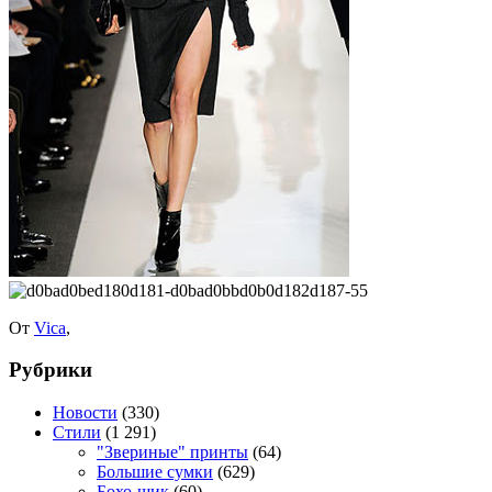
От
Vica
,
Рубрики
Новости
(330)
Стили
(1 291)
"Звериные" принты
(64)
Большие сумки
(629)
Бохо-шик
(60)