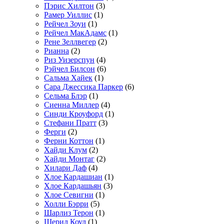
Пэрис Хилтон
(3)
Рамер Уиллис
(1)
Рейчел Зоуи
(1)
Рейчел МакАдамс
(1)
Рене Зеллвегер
(2)
Рианна
(2)
Риз Уизерспун
(4)
Рэйчел Билсон
(6)
Сальма Хайек
(1)
Сара Джессика Паркер
(6)
Сельма Блэр
(1)
Сиенна Миллер
(4)
Синди Кроуфорд
(1)
Стефани Пратт
(3)
Ферги
(2)
Ферни Коттон
(1)
Хайди Клум
(2)
Хайди Монтаг
(2)
Хилари Даф
(4)
Хлое Кардашиан
(1)
Хлое Кардашьян
(3)
Хлое Севигни
(1)
Холли Бэрри
(5)
Шарлиз Терон
(1)
Шерил Коул
(1)