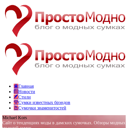
Главная
Новости
Стили
Сумки известных брэндов
Сумочки знаменитостей
Michael Kors
Сайт о тенденциях моды в дамских сумочках. Обзоры модных
моделей сумок.