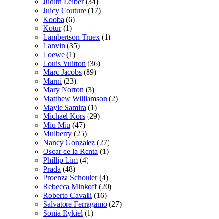
Judith Leiber
(34)
Juicy Couture
(17)
Kooba
(6)
Kotur
(1)
Lambertson Truex
(1)
Lanvin
(35)
Loewe
(1)
Louis Vuitton
(36)
Marc Jacobs
(89)
Marni
(23)
Mary Norton
(3)
Matthew Williamson
(2)
Mayle Samira
(1)
Michael Kors
(29)
Miu Miu
(47)
Mulberry
(25)
Nancy Gonzalez
(27)
Oscar de la Renta
(1)
Phillip Lim
(4)
Prada
(48)
Proenza Schouler
(4)
Rebecca Minkoff
(20)
Roberto Cavalli
(16)
Salvatore Ferragamo
(27)
Sonia Rykiel
(1)