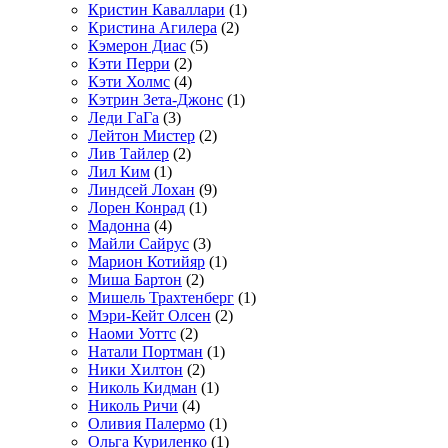
Кристин Каваллари
(1)
Кристина Агилера
(2)
Кэмерон Диас
(5)
Кэти Перри
(2)
Кэти Холмс
(4)
Кэтрин Зета-Джонс
(1)
Леди ГаГа
(3)
Лейтон Мистер
(2)
Лив Тайлер
(2)
Лил Ким
(1)
Линдсей Лохан
(9)
Лорен Конрад
(1)
Мадонна
(4)
Майли Сайрус
(3)
Марион Котийяр
(1)
Миша Бартон
(2)
Мишель Трахтенберг
(1)
Мэри-Кейт Олсен
(2)
Наоми Уоттс
(2)
Натали Портман
(1)
Ники Хилтон
(2)
Николь Кидман
(1)
Николь Ричи
(4)
Оливия Палермо
(1)
Ольга Куриленко
(1)