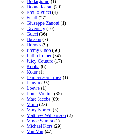
Dollargrand
(1)
Donna Karan
(20)
Emilio Pucci
(4)
Fendi
(57)
Giuseppe Zanotti
(1)
Givenchy
(10)
Gucci
(36)
Halston
(7)
Hermes
(9)
Jimmy Choo
(56)
Judith Leiber
(34)
Juicy Couture
(17)
Kooba
(6)
Kotur
(1)
Lambertson Truex
(1)
Lanvin
(35)
Loewe
(1)
Louis Vuitton
(36)
Marc Jacobs
(89)
Marni
(23)
Mary Norton
(3)
Matthew Williamson
(2)
Mayle Samira
(1)
Michael Kors
(29)
Miu Miu
(47)