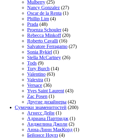
Mulberry
(25)
Nancy Gonzalez
(27)
Oscar de la Renta
(1)
Phillip Lim
(4)
Prada
(48)
Proenza Schouler
(4)
Rebecca Minkoff
(20)
Roberto Cavalli
(16)
Salvatore Ferragamo
(27)
Sonia Rykiel
(1)
Stella McCartney
(26)
Tods
(9)
Tory Burch
(14)
Valentino
(63)
Valextra
(1)
Versace
(36)
Yves Saint Laurent
(43)
Zac Posen
(1)
Другие дизайнеры
(42)
Сумочки знаменитостей
(200)
Агнесс Дейн
(1)
Адриана Партридж
(1)
Анджелина Джоли
(2)
Анна-Линн МакКорд
(1)
Бейонсе Ноулз
(4)