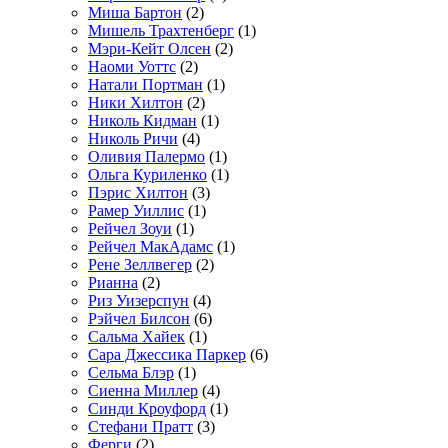
Миша Бартон
(2)
Мишель Трахтенберг
(1)
Мэри-Кейт Олсен
(2)
Наоми Уоттс
(2)
Натали Портман
(1)
Ники Хилтон
(2)
Николь Кидман
(1)
Николь Ричи
(4)
Оливия Палермо
(1)
Ольга Куриленко
(1)
Пэрис Хилтон
(3)
Рамер Уиллис
(1)
Рейчел Зоуи
(1)
Рейчел МакАдамс
(1)
Рене Зеллвегер
(2)
Рианна
(2)
Риз Уизерспун
(4)
Рэйчел Билсон
(6)
Сальма Хайек
(1)
Сара Джессика Паркер
(6)
Сельма Блэр
(1)
Сиенна Миллер
(4)
Синди Кроуфорд
(1)
Стефани Пратт
(3)
Ферги
(2)