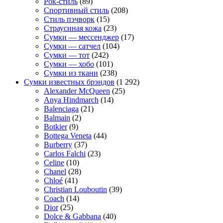
Рок-стиль
(89)
Спортивный стиль
(208)
Стиль пэчворк
(15)
Страусиная кожа
(23)
Сумки — мессенджер
(17)
Сумки — сатчел
(104)
Сумки — тот
(242)
Сумки — хобо
(101)
Сумки из ткани
(238)
Сумки известных брэндов
(1 292)
Alexander McQueen
(25)
Anya Hindmarch
(14)
Balenciaga
(21)
Balmain
(2)
Botkier
(9)
Bottega Veneta
(44)
Burberry
(37)
Carlos Falchi
(23)
Celine
(10)
Chanel
(28)
Chloé
(41)
Christian Louboutin
(39)
Coach
(14)
Dior
(25)
Dolce & Gabbana
(40)