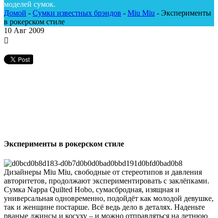
моделей сумок.
Домой
-
Сумки известных брэндов
-
Miu Miu
-
Эксперименты
в рокерском стиле
10
Авг 2009
Эксперименты в рокерском стиле
Дизайнеры Miu Miu, свободные от стереотипов и давления
авторитетов, продолжают экспериментировать с заклёпками.
Сумка Nappa Quilted Hobo, сумасбродная, изящная и
универсальная одновременно, подойдёт как молодой девушке,
так и женщине постарше. Всё ведь дело в деталях. Наденьте
рваные джинсы и косуху – и можно отправляться на летнюю