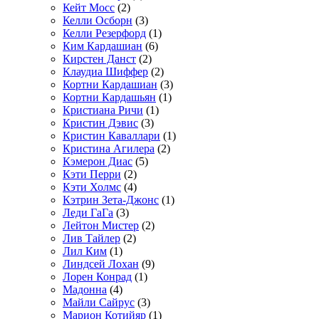
Кейт Мосс
(2)
Келли Осборн
(3)
Келли Резерфорд
(1)
Ким Кардашиан
(6)
Кирстен Данст
(2)
Клаудиа Шиффер
(2)
Кортни Кардашиан
(3)
Кортни Кардашьян
(1)
Кристиана Ричи
(1)
Кристин Дэвис
(3)
Кристин Каваллари
(1)
Кристина Агилера
(2)
Кэмерон Диас
(5)
Кэти Перри
(2)
Кэти Холмс
(4)
Кэтрин Зета-Джонс
(1)
Леди ГаГа
(3)
Лейтон Мистер
(2)
Лив Тайлер
(2)
Лил Ким
(1)
Линдсей Лохан
(9)
Лорен Конрад
(1)
Мадонна
(4)
Майли Сайрус
(3)
Марион Котийяр
(1)