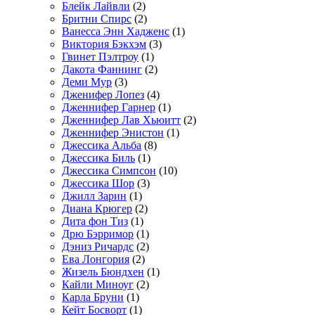
Блейк Лайвли
(2)
Бритни Спирс
(2)
Ванесса Энн Хадженс
(1)
Виктория Бэкхэм
(3)
Гвинет Пэлтроу
(1)
Дакота Фаннинг
(2)
Деми Мур
(3)
Дженифер Лопез
(4)
Дженнифер Гарнер
(1)
Дженнифер Лав Хьюитт
(2)
Дженнифер Энистон
(1)
Джессика Альба
(8)
Джессика Биль
(1)
Джессика Симпсон
(10)
Джессика Шор
(3)
Джилл Зарин
(1)
Диана Крюгер
(2)
Дита фон Тиз
(1)
Дрю Бэрримор
(1)
Дэниз Ричардс
(2)
Ева Лонгория
(2)
Жизель Бюндхен
(1)
Кайли Миноуг
(2)
Карла Бруни
(1)
Кейт Босворт
(1)