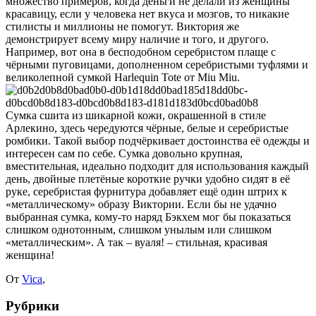
множество примеров, когда деньги не делали из женщины
красавицу, если у человека нет вкуса и мозгов, то никакие
стилисты и миллионы не помогут. Виктория же
демонстрирует всему миру наличие и того, и другого.
Например, вот она в бесподобном серебристом плаще с
чёрными пуговицами, дополненном серебристыми туфлями и
великолепной сумкой Harlequin Tote от Miu Miu.
Сумка сшита из шикарной кожи, окрашенной в стиле
Арлекино, здесь чередуются чёрные, белые и серебристые
ромбики. Такой выбор подчёркивает достоинства её одежды и
интересен сам по себе. Сумка довольно крупная,
вместительная, идеально подходит для использования каждый
день, двойные плетёные короткие ручки удобно сидят в её
руке, серебристая фурнитура добавляет ещё один штрих к
«металлическому» образу Виктории. Если бы не удачно
выбранная сумка, кому-то наряд Бэкхем мог бы показаться
слишком однотонным, слишком унылым или слишком
«металлическим». А так – вуаля! – стильная, красивая
женщина!
От
Vica
,
Рубрики