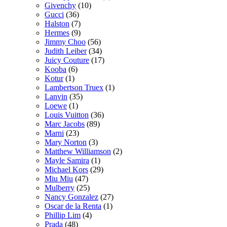
Givenchy
(10)
Gucci
(36)
Halston
(7)
Hermes
(9)
Jimmy Choo
(56)
Judith Leiber
(34)
Juicy Couture
(17)
Kooba
(6)
Kotur
(1)
Lambertson Truex
(1)
Lanvin
(35)
Loewe
(1)
Louis Vuitton
(36)
Marc Jacobs
(89)
Marni
(23)
Mary Norton
(3)
Matthew Williamson
(2)
Mayle Samira
(1)
Michael Kors
(29)
Miu Miu
(47)
Mulberry
(25)
Nancy Gonzalez
(27)
Oscar de la Renta
(1)
Phillip Lim
(4)
Prada
(48)