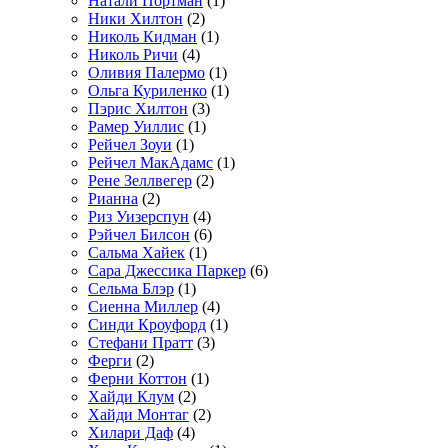
Натали Портман
(1)
Ники Хилтон
(2)
Николь Кидман
(1)
Николь Ричи
(4)
Оливия Палермо
(1)
Ольга Куриленко
(1)
Пэрис Хилтон
(3)
Рамер Уиллис
(1)
Рейчел Зоуи
(1)
Рейчел МакАдамс
(1)
Рене Зеллвегер
(2)
Рианна
(2)
Риз Уизерспун
(4)
Рэйчел Билсон
(6)
Сальма Хайек
(1)
Сара Джессика Паркер
(6)
Сельма Блэр
(1)
Сиенна Миллер
(4)
Синди Кроуфорд
(1)
Стефани Пратт
(3)
Ферги
(2)
Ферни Коттон
(1)
Хайди Клум
(2)
Хайди Монтаг
(2)
Хилари Даф
(4)