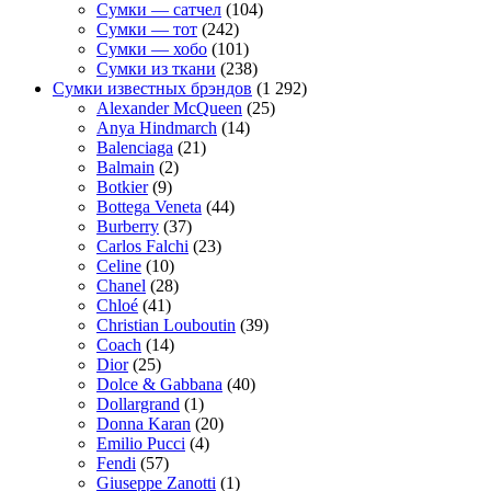
Сумки — сатчел
(104)
Сумки — тот
(242)
Сумки — хобо
(101)
Сумки из ткани
(238)
Сумки известных брэндов
(1 292)
Alexander McQueen
(25)
Anya Hindmarch
(14)
Balenciaga
(21)
Balmain
(2)
Botkier
(9)
Bottega Veneta
(44)
Burberry
(37)
Carlos Falchi
(23)
Celine
(10)
Chanel
(28)
Chloé
(41)
Christian Louboutin
(39)
Coach
(14)
Dior
(25)
Dolce & Gabbana
(40)
Dollargrand
(1)
Donna Karan
(20)
Emilio Pucci
(4)
Fendi
(57)
Giuseppe Zanotti
(1)