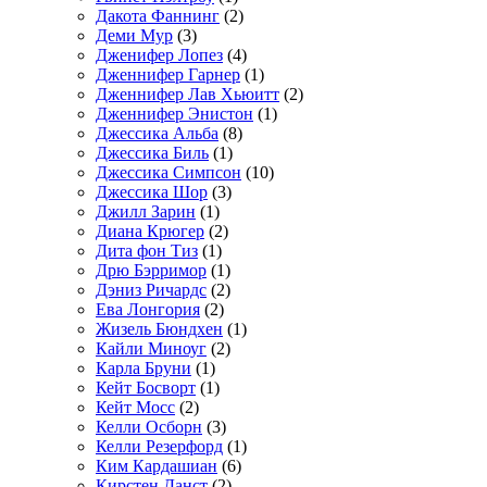
Дакота Фаннинг
(2)
Деми Мур
(3)
Дженифер Лопез
(4)
Дженнифер Гарнер
(1)
Дженнифер Лав Хьюитт
(2)
Дженнифер Энистон
(1)
Джессика Альба
(8)
Джессика Биль
(1)
Джессика Симпсон
(10)
Джессика Шор
(3)
Джилл Зарин
(1)
Диана Крюгер
(2)
Дита фон Тиз
(1)
Дрю Бэрримор
(1)
Дэниз Ричардс
(2)
Ева Лонгория
(2)
Жизель Бюндхен
(1)
Кайли Миноуг
(2)
Карла Бруни
(1)
Кейт Босворт
(1)
Кейт Мосс
(2)
Келли Осборн
(3)
Келли Резерфорд
(1)
Ким Кардашиан
(6)
Кирстен Данст
(2)