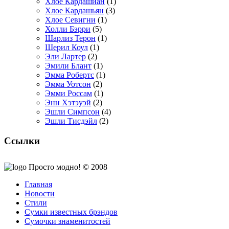
Хлое Кардашиан
(1)
Хлое Кардашьян
(3)
Хлое Севигни
(1)
Холли Бэрри
(5)
Шарлиз Терон
(1)
Шерил Коул
(1)
Эли Лартер
(2)
Эмили Блант
(1)
Эмма Робертс
(1)
Эмма Уотсон
(2)
Эмми Россам
(1)
Энн Хэтэуэй
(2)
Эшли Симпсон
(4)
Эшли Тисдэйл
(2)
Ссылки
Просто модно! © 2008
Главная
Новости
Стили
Сумки известных брэндов
Сумочки знаменитостей