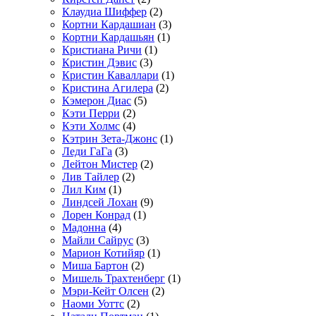
Клаудиа Шиффер
(2)
Кортни Кардашиан
(3)
Кортни Кардашьян
(1)
Кристиана Ричи
(1)
Кристин Дэвис
(3)
Кристин Каваллари
(1)
Кристина Агилера
(2)
Кэмерон Диас
(5)
Кэти Перри
(2)
Кэти Холмс
(4)
Кэтрин Зета-Джонс
(1)
Леди ГаГа
(3)
Лейтон Мистер
(2)
Лив Тайлер
(2)
Лил Ким
(1)
Линдсей Лохан
(9)
Лорен Конрад
(1)
Мадонна
(4)
Майли Сайрус
(3)
Марион Котийяр
(1)
Миша Бартон
(2)
Мишель Трахтенберг
(1)
Мэри-Кейт Олсен
(2)
Наоми Уоттс
(2)