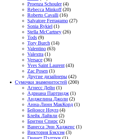
Proenza Schouler
(4)
Rebecca Minkoff
(20)
Roberto Cavalli
(16)
Salvatore Ferragamo
(27)
Sonia Rykiel
(1)
Stella McCartney
(26)
Tods
(9)
Tory Burch
(14)
Valentino
(63)
Valextra
(1)
Versace
(36)
Yves Saint Laurent
(43)
Zac Posen
(1)
Другие дизайнеры
(42)
Сумочки знаменитостей
(200)
Агнесс Дейн
(1)
Адриана Партридж
(1)
Анджелина Джоли
(2)
Анна-Линн МакКорд
(1)
Бейонсе Ноулз
(4)
Блейк Лайвли
(2)
Бритни Спирс
(2)
Ванесса Энн Хадженс
(1)
Виктория Бэкхэм
(3)
Гвинет Пэлтроу
(1)