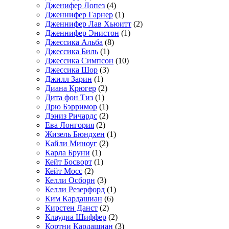
Дженифер Лопез
(4)
Дженнифер Гарнер
(1)
Дженнифер Лав Хьюитт
(2)
Дженнифер Энистон
(1)
Джессика Альба
(8)
Джессика Биль
(1)
Джессика Симпсон
(10)
Джессика Шор
(3)
Джилл Зарин
(1)
Диана Крюгер
(2)
Дита фон Тиз
(1)
Дрю Бэрримор
(1)
Дэниз Ричардс
(2)
Ева Лонгория
(2)
Жизель Бюндхен
(1)
Кайли Миноуг
(2)
Карла Бруни
(1)
Кейт Босворт
(1)
Кейт Мосс
(2)
Келли Осборн
(3)
Келли Резерфорд
(1)
Ким Кардашиан
(6)
Кирстен Данст
(2)
Клаудиа Шиффер
(2)
Кортни Кардашиан
(3)