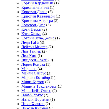
Кортни Кардашьян
(1)
Кристиана Ричи
(1)
Кристин Дэвис
(3)
Кристин Каваллари
(1)
Кристина Агилера
(2)
Кэмерон Диас
(5)
Кэти Перри
(2)
Кэти Холмс
(4)
Кэтрин Зета-Джонс
(1)
Леди ГаГа
(3)
Лейтон Мистер
(2)
Лив Тайлер
(2)
Лил Ким
(1)
Линдсей Лохан
(9)
Лорен Конрад
(1)
Мадонна
(4)
Майли Сайрус
(3)
Марион Котийяр
(1)
Миша Бартон
(2)
Мишель Трахтенберг
(1)
Мэри-Кейт Олсен
(2)
Наоми Уоттс
(2)
Натали Портман
(1)
Ники Хилтон
(2)
Николь Кидман
(1)