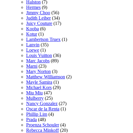
Halston
(7)
Hermes
(9)
Jimmy Choo
(56)
Judith Leiber
(34)
Juicy Couture
(17)
Kooba
(6)
Kotur
(1)
Lambertson Truex
(1)
Lanvin
(35)
Loewe
(1)
Louis Vuitton
(36)
Marc Jacobs
(89)
Marni
(23)
Mary Norton
(3)
Matthew Williamson
(2)
Mayle Samira
(1)
Michael Kors
(29)
Miu Miu
(47)
Mulberry
(25)
Nancy Gonzalez
(27)
Oscar de la Renta
(1)
Phillip Lim
(4)
Prada
(48)
Proenza Schouler
(4)
Rebecca Minkoff
(20)