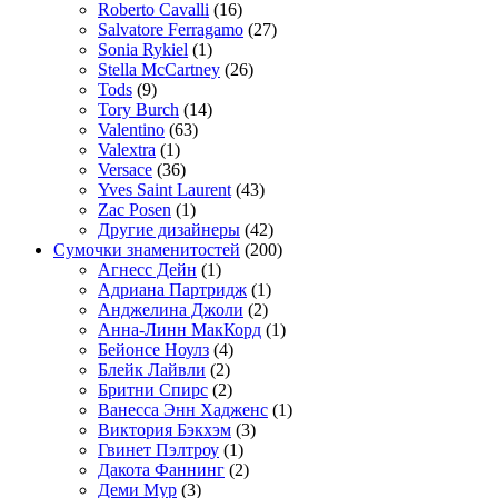
Roberto Cavalli
(16)
Salvatore Ferragamo
(27)
Sonia Rykiel
(1)
Stella McCartney
(26)
Tods
(9)
Tory Burch
(14)
Valentino
(63)
Valextra
(1)
Versace
(36)
Yves Saint Laurent
(43)
Zac Posen
(1)
Другие дизайнеры
(42)
Сумочки знаменитостей
(200)
Агнесс Дейн
(1)
Адриана Партридж
(1)
Анджелина Джоли
(2)
Анна-Линн МакКорд
(1)
Бейонсе Ноулз
(4)
Блейк Лайвли
(2)
Бритни Спирс
(2)
Ванесса Энн Хадженс
(1)
Виктория Бэкхэм
(3)
Гвинет Пэлтроу
(1)
Дакота Фаннинг
(2)
Деми Мур
(3)