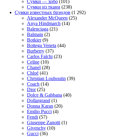
Сумки — хобо
(101)
Сумки из ткани
(238)
Сумки известных брэндов
(1 292)
Alexander McQueen
(25)
Anya Hindmarch
(14)
Balenciaga
(21)
Balmain
(2)
Botkier
(9)
Bottega Veneta
(44)
Burberry
(37)
Carlos Falchi
(23)
Celine
(10)
Chanel
(28)
Chloé
(41)
Christian Louboutin
(39)
Coach
(14)
Dior
(25)
Dolce & Gabbana
(40)
Dollargrand
(1)
Donna Karan
(20)
Emilio Pucci
(4)
Fendi
(57)
Giuseppe Zanotti
(1)
Givenchy
(10)
Gucci
(36)