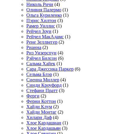
Николь Ричи
(4)
Оливия Палермо
(1)
Ольга Куриленко
(1)
Пэрис Хилтон
(3)
Рамер Уиллис
(1)
Рейчел Зоуи
(1)
Рейчел МакАдамс
(1)
Рене Зеллвегер
(2)
Рианна
(2)
Риз Уизерспун
(4)
Рэйчел Билсон
(6)
Сальма Хайек
(1)
Сара Джессика Паркер
(6)
Сельма Блэр
(1)
Сиенна Миллер
(4)
Синди Кроуфорд
(1)
Стефани Пратт
(3)
Ферги
(2)
Ферни Коттон
(1)
Хайди Клум
(2)
Хайди Монтаг
(2)
Хилари Даф
(4)
Хлое Кардашиан
(1)
Хлое Кардашьян
(3)
Хлое Севигни
(1)