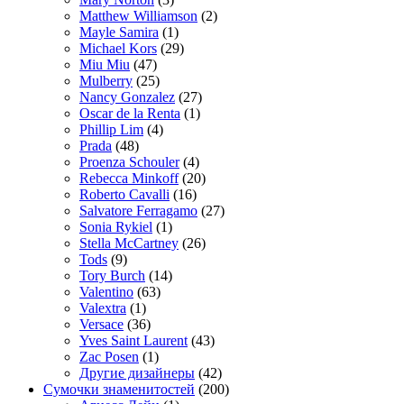
Matthew Williamson
(2)
Mayle Samira
(1)
Michael Kors
(29)
Miu Miu
(47)
Mulberry
(25)
Nancy Gonzalez
(27)
Oscar de la Renta
(1)
Phillip Lim
(4)
Prada
(48)
Proenza Schouler
(4)
Rebecca Minkoff
(20)
Roberto Cavalli
(16)
Salvatore Ferragamo
(27)
Sonia Rykiel
(1)
Stella McCartney
(26)
Tods
(9)
Tory Burch
(14)
Valentino
(63)
Valextra
(1)
Versace
(36)
Yves Saint Laurent
(43)
Zac Posen
(1)
Другие дизайнеры
(42)
Сумочки знаменитостей
(200)