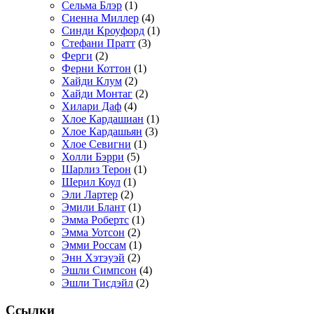
Сельма Блэр
(1)
Сиенна Миллер
(4)
Синди Кроуфорд
(1)
Стефани Пратт
(3)
Ферги
(2)
Ферни Коттон
(1)
Хайди Клум
(2)
Хайди Монтаг
(2)
Хилари Даф
(4)
Хлое Кардашиан
(1)
Хлое Кардашьян
(3)
Хлое Севигни
(1)
Холли Бэрри
(5)
Шарлиз Терон
(1)
Шерил Коул
(1)
Эли Лартер
(2)
Эмили Блант
(1)
Эмма Робертс
(1)
Эмма Уотсон
(2)
Эмми Россам
(1)
Энн Хэтэуэй
(2)
Эшли Симпсон
(4)
Эшли Тисдэйл
(2)
Ссылки