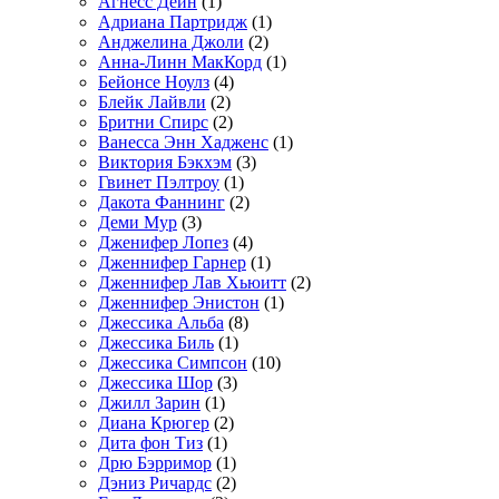
Агнесс Дейн
(1)
Адриана Партридж
(1)
Анджелина Джоли
(2)
Анна-Линн МакКорд
(1)
Бейонсе Ноулз
(4)
Блейк Лайвли
(2)
Бритни Спирс
(2)
Ванесса Энн Хадженс
(1)
Виктория Бэкхэм
(3)
Гвинет Пэлтроу
(1)
Дакота Фаннинг
(2)
Деми Мур
(3)
Дженифер Лопез
(4)
Дженнифер Гарнер
(1)
Дженнифер Лав Хьюитт
(2)
Дженнифер Энистон
(1)
Джессика Альба
(8)
Джессика Биль
(1)
Джессика Симпсон
(10)
Джессика Шор
(3)
Джилл Зарин
(1)
Диана Крюгер
(2)
Дита фон Тиз
(1)
Дрю Бэрримор
(1)
Дэниз Ричардс
(2)