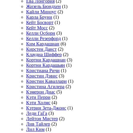
Ева Лонгория
(2)
Жизель Бюндхен
(1)
Кайли Миноуг
(2)
Карла Бруни
(1)
Кейт Босворт
(1)
Кейт Мосс
(2)
Келли Осборн
(3)
Келли Резерфорд
(1)
Ким Кардашиан
(6)
Кирстен Данст
(2)
Клаудиа Шиффер
(2)
Кортни Кардашиан
(3)
Кортни Кардашьян
(1)
Кристиана Ричи
(1)
Кристин Дэвис
(3)
Кристин Каваллари
(1)
Кристина Агилера
(2)
Кэмерон Диас
(5)
Кэти Перри
(2)
Кэти Холмс
(4)
Кэтрин Зета-Джонс
(1)
Леди ГаГа
(3)
Лейтон Мистер
(2)
Лив Тайлер
(2)
Лил Ким
(1)