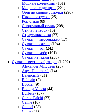
Модные коллекции
(101)
Модные тенденции
(221)
Оригинальные сумочки
(290)
Пляжные сумки
(25)
Рок-стиль
(89)
Спортивный стиль
(208)
Стиль пэчворк
(15)
Страусиная кожа
(23)
Сумки — мессенджер
(17)
Сумки — сатчел
(104)
Сумки — тот
(242)
Сумки — хобо
(101)
Сумки из ткани
(238)
Сумки известных брэндов
(1 292)
Alexander McQueen
(25)
Anya Hindmarch
(14)
Balenciaga
(21)
Balmain
(2)
Botkier
(9)
Bottega Veneta
(44)
Burberry
(37)
Carlos Falchi
(23)
Celine
(10)
Chanel
(28)
Chloé
(41)