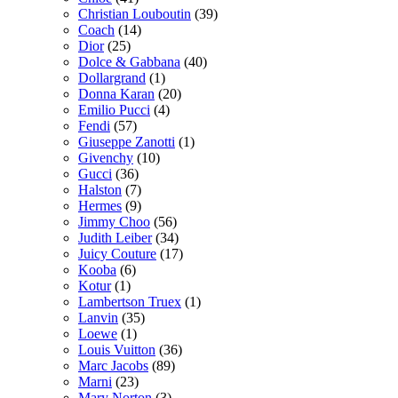
Christian Louboutin
(39)
Coach
(14)
Dior
(25)
Dolce & Gabbana
(40)
Dollargrand
(1)
Donna Karan
(20)
Emilio Pucci
(4)
Fendi
(57)
Giuseppe Zanotti
(1)
Givenchy
(10)
Gucci
(36)
Halston
(7)
Hermes
(9)
Jimmy Choo
(56)
Judith Leiber
(34)
Juicy Couture
(17)
Kooba
(6)
Kotur
(1)
Lambertson Truex
(1)
Lanvin
(35)
Loewe
(1)
Louis Vuitton
(36)
Marc Jacobs
(89)
Marni
(23)
Mary Norton
(3)