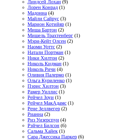
Линдсей Лохан
(9)
Лорен Конрад
(1)
Мадонна
(4)
Майли Сайрус
(3)
Марион Котийяр
(1)
Миша Бартон
(2)
Мишель Трахтенберг
(1)
Мэри-Кейт Олсен
(2)
Наоми Уоттс
(2)
Натали Портман
(1)
Ники Хилтон
(2)
Николь Кидман
(1)
Николь Ричи
(4)
Оливия Палермо
(1)
Ольга Куриленко
(1)
Пэрис Хилтон
(3)
Рамер Уиллис
(1)
Рейчел Зоуи
(1)
Рейчел МакАдамс
(1)
Рене Зеллвегер
(2)
Рианна
(2)
Риз Уизерспун
(4)
Рэйчел Билсон
(6)
Сальма Хайек
(1)
Сара Джессика Паркер
(6)