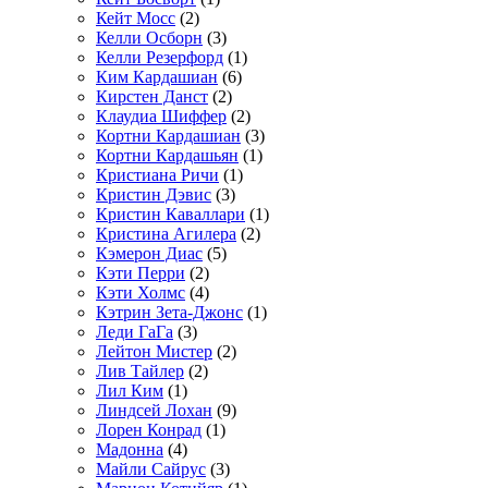
Кейт Мосс
(2)
Келли Осборн
(3)
Келли Резерфорд
(1)
Ким Кардашиан
(6)
Кирстен Данст
(2)
Клаудиа Шиффер
(2)
Кортни Кардашиан
(3)
Кортни Кардашьян
(1)
Кристиана Ричи
(1)
Кристин Дэвис
(3)
Кристин Каваллари
(1)
Кристина Агилера
(2)
Кэмерон Диас
(5)
Кэти Перри
(2)
Кэти Холмс
(4)
Кэтрин Зета-Джонс
(1)
Леди ГаГа
(3)
Лейтон Мистер
(2)
Лив Тайлер
(2)
Лил Ким
(1)
Линдсей Лохан
(9)
Лорен Конрад
(1)
Мадонна
(4)
Майли Сайрус
(3)