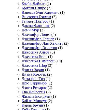
Блейк Лайвли
(2)
Бритни Спирс
(2)
Ванесса Энн Хадженс
(1)
Виктория Бэкхэм
(3)
Гвинет Пэлтроу
(1)
Дакота Фаннинг
(2)
Деми Мур
(3)
Дженифер Лопез
(4)
Дженнифер Гарнер
(1)
Дженнифер Лав Хьюитт
(2)
Дженнифер Энистон
(1)
Джессика Альба
(8)
Джессика Биль
(1)
Джессика Симпсон
(10)
Джессика Шор
(3)
Джилл Зарин
(1)
Диана Крюгер
(2)
Дита фон Тиз
(1)
Дрю Бэрримор
(1)
Дэниз Ричардс
(2)
Ева Лонгория
(2)
Жизель Бюндхен
(1)
Кайли Миноуг
(2)
Карла Бруни
(1)
Кейт Босворт
(1)