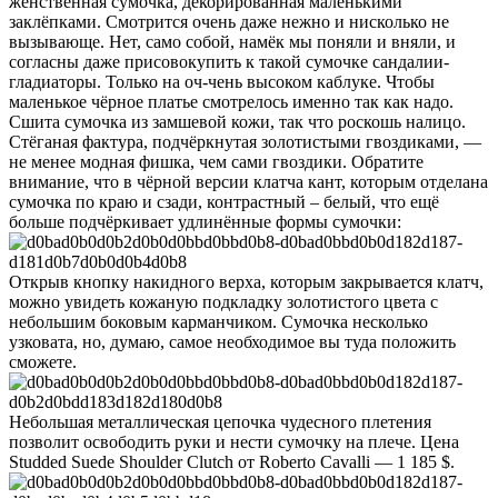
женственная сумочка, декорированная маленькими
заклёпками. Смотрится очень даже нежно и нисколько не
вызывающе. Нет, само собой, намёк мы поняли и вняли, и
согласны даже присовокупить к такой сумочке сандалии-
гладиаторы. Только на оч-чень высоком каблуке. Чтобы
маленькое чёрное платье смотрелось именно так как надо.
Сшита сумочка из замшевой кожи, так что роскошь налицо.
Стёганая фактура, подчёркнутая золотистыми гвоздиками, —
не менее модная фишка, чем сами гвоздики. Обратите
внимание, что в чёрной версии клатча кант, которым отделана
сумочка по краю и сзади, контрастный – белый, что ещё
больше подчёркивает удлинённые формы сумочки:
Открыв кнопку накидного верха, которым закрывается клатч,
можно увидеть кожаную подкладку золотистого цвета с
небольшим боковым карманчиком. Сумочка несколько
узковата, но, думаю, самое необходимое вы туда положить
сможете.
Небольшая металлическая цепочка чудесного плетения
позволит освободить руки и нести сумочку на плече. Цена
Studded Suede Shoulder Clutch от Roberto Cavalli — 1 185 $.