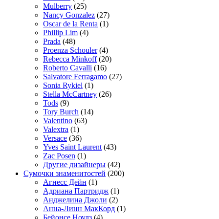
Mulberry
(25)
Nancy Gonzalez
(27)
Oscar de la Renta
(1)
Phillip Lim
(4)
Prada
(48)
Proenza Schouler
(4)
Rebecca Minkoff
(20)
Roberto Cavalli
(16)
Salvatore Ferragamo
(27)
Sonia Rykiel
(1)
Stella McCartney
(26)
Tods
(9)
Tory Burch
(14)
Valentino
(63)
Valextra
(1)
Versace
(36)
Yves Saint Laurent
(43)
Zac Posen
(1)
Другие дизайнеры
(42)
Сумочки знаменитостей
(200)
Агнесс Дейн
(1)
Адриана Партридж
(1)
Анджелина Джоли
(2)
Анна-Линн МакКорд
(1)
Бейонсе Ноулз
(4)