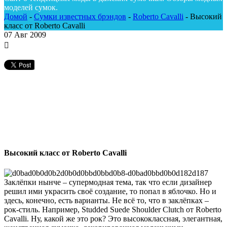
моделей сумок.
Домой
-
Сумки известных брэндов
-
Roberto Cavalli
-
Высокий
класс от Roberto Cavalli
07
Авг 2009
Высокий класс от Roberto Cavalli
Заклёпки нынче – супермодная тема, так что если дизайнер
решил ими украсить своё создание, то попал в яблочко. Но и
здесь, конечно, есть варианты. Не всё то, что в заклёпках –
рок-стиль. Например, Studded Suede Shoulder Clutch от Roberto
Cavalli. Ну, какой же это рок? Это высококлассная, элегантная,