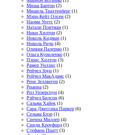
Марион Котийяр
(1)
Миша Бартон
(2)
Мишель Трахтенберг
(1)
Мэри-Кейт Олсен
(2)
Наоми Уоттс
(2)
Натали Портман
(1)
Ники Хилтон
(2)
Николь Кидман
(1)
Николь Ричи
(4)
Оливия Палермо
(1)
Ольга Куриленко
(1)
Пэрис Хилтон
(3)
Рамер Уиллис
(1)
Рейчел Зоуи
(1)
Рейчел МакАдамс
(1)
Рене Зеллвегер
(2)
Рианна
(2)
Риз Уизерспун
(4)
Рэйчел Билсон
(6)
Сальма Хайек
(1)
Сара Джессика Паркер
(6)
Сельма Блэр
(1)
Сиенна Миллер
(4)
Синди Кроуфорд
(1)
Стефани Пратт
(3)