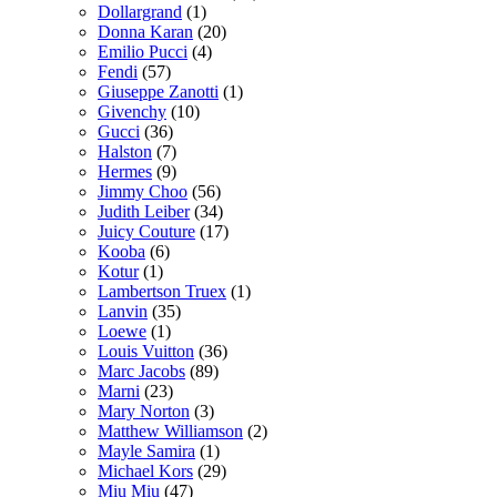
Dollargrand
(1)
Donna Karan
(20)
Emilio Pucci
(4)
Fendi
(57)
Giuseppe Zanotti
(1)
Givenchy
(10)
Gucci
(36)
Halston
(7)
Hermes
(9)
Jimmy Choo
(56)
Judith Leiber
(34)
Juicy Couture
(17)
Kooba
(6)
Kotur
(1)
Lambertson Truex
(1)
Lanvin
(35)
Loewe
(1)
Louis Vuitton
(36)
Marc Jacobs
(89)
Marni
(23)
Mary Norton
(3)
Matthew Williamson
(2)
Mayle Samira
(1)
Michael Kors
(29)
Miu Miu
(47)