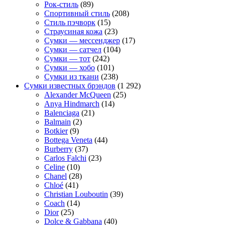
Рок-стиль
(89)
Спортивный стиль
(208)
Стиль пэчворк
(15)
Страусиная кожа
(23)
Сумки — мессенджер
(17)
Сумки — сатчел
(104)
Сумки — тот
(242)
Сумки — хобо
(101)
Сумки из ткани
(238)
Сумки известных брэндов
(1 292)
Alexander McQueen
(25)
Anya Hindmarch
(14)
Balenciaga
(21)
Balmain
(2)
Botkier
(9)
Bottega Veneta
(44)
Burberry
(37)
Carlos Falchi
(23)
Celine
(10)
Chanel
(28)
Chloé
(41)
Christian Louboutin
(39)
Coach
(14)
Dior
(25)
Dolce & Gabbana
(40)