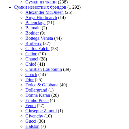
Сумки из ткани
(238)
Сумки известных брэндов
(1 292)
Alexander McQueen
(25)
Anya Hindmarch
(14)
Balenciaga
(21)
Balmain
(2)
Botkier
(9)
Bottega Veneta
(44)
Burberry
(37)
Carlos Falchi
(23)
Celine
(10)
Chanel
(28)
Chloé
(41)
Christian Louboutin
(39)
Coach
(14)
Dior
(25)
Dolce & Gabbana
(40)
Dollargrand
(1)
Donna Karan
(20)
Emilio Pucci
(4)
Fendi
(57)
Giuseppe Zanotti
(1)
Givenchy
(10)
Gucci
(36)
Halston
(7)