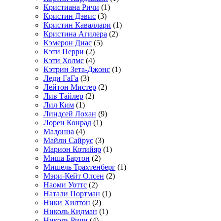
Кристиана Ричи
(1)
Кристин Дэвис
(3)
Кристин Каваллари
(1)
Кристина Агилера
(2)
Кэмерон Диас
(5)
Кэти Перри
(2)
Кэти Холмс
(4)
Кэтрин Зета-Джонс
(1)
Леди ГаГа
(3)
Лейтон Мистер
(2)
Лив Тайлер
(2)
Лил Ким
(1)
Линдсей Лохан
(9)
Лорен Конрад
(1)
Мадонна
(4)
Майли Сайрус
(3)
Марион Котийяр
(1)
Миша Бартон
(2)
Мишель Трахтенберг
(1)
Мэри-Кейт Олсен
(2)
Наоми Уоттс
(2)
Натали Портман
(1)
Ники Хилтон
(2)
Николь Кидман
(1)
Николь Ричи
(4)