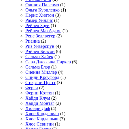
Оливия Палермо
(1)
Ольга Куриленко
(1)
Пэрис Хилтон
(3)
Рамер Уиллис
(1)
Рейчел Зоуи
(1)
Рейчел МакАдамс
(1)
Рене Зеллвегер
(2)
Рианна
(2)
Риз Уизерспун
(4)
Рэйчел Билсон
(6)
Сальма Хайек
(1)
Сара Джессика Паркер
(6)
Сельма Блэр
(1)
Сиенна Миллер
(4)
Синди Кроуфорд
(1)
Стефани Пратт
(3)
Ферги
(2)
Ферни Коттон
(1)
Хайди Клум
(2)
Хайди Монтаг
(2)
Хилари Даф
(4)
Хлое Кардашиан
(1)
Хлое Кардашьян
(3)
Хлое Севигни
(1)