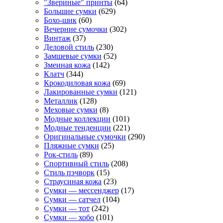
"Звериные" принты
(64)
Большие сумки
(629)
Бохо-шик
(60)
Вечерние сумочки
(302)
Винтаж
(37)
Деловой стиль
(230)
Замшевые сумки
(52)
Змеиная кожа
(142)
Клатч
(344)
Крокодиловая кожа
(69)
Лакированные сумки
(121)
Металлик
(128)
Меховые сумки
(8)
Модные коллекции
(101)
Модные тенденции
(221)
Оригинальные сумочки
(290)
Пляжные сумки
(25)
Рок-стиль
(89)
Спортивный стиль
(208)
Стиль пэчворк
(15)
Страусиная кожа
(23)
Сумки — мессенджер
(17)
Сумки — сатчел
(104)
Сумки — тот
(242)
Сумки — хобо
(101)