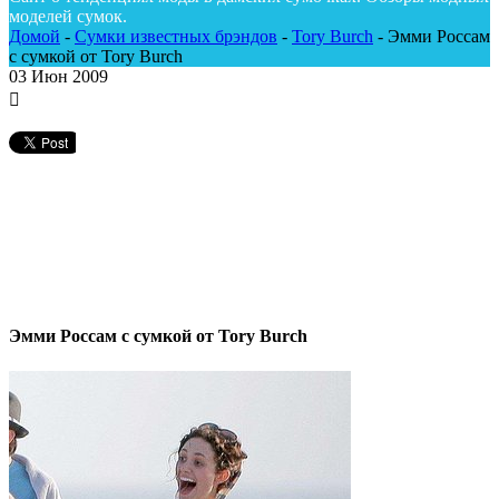
моделей сумок.
Домой
-
Сумки известных брэндов
-
Tory Burch
-
Эмми Россам
c сумкой от Tory Burch
03
Июн 2009
Эмми Россам c сумкой от Tory Burch