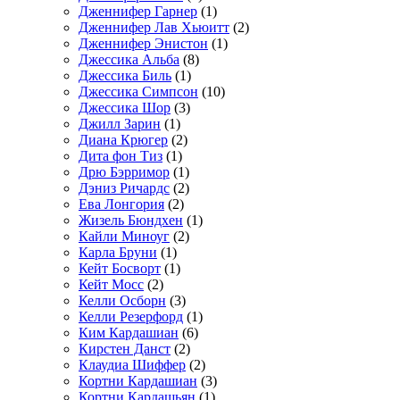
Дженнифер Гарнер
(1)
Дженнифер Лав Хьюитт
(2)
Дженнифер Энистон
(1)
Джессика Альба
(8)
Джессика Биль
(1)
Джессика Симпсон
(10)
Джессика Шор
(3)
Джилл Зарин
(1)
Диана Крюгер
(2)
Дита фон Тиз
(1)
Дрю Бэрримор
(1)
Дэниз Ричардс
(2)
Ева Лонгория
(2)
Жизель Бюндхен
(1)
Кайли Миноуг
(2)
Карла Бруни
(1)
Кейт Босворт
(1)
Кейт Мосс
(2)
Келли Осборн
(3)
Келли Резерфорд
(1)
Ким Кардашиан
(6)
Кирстен Данст
(2)
Клаудиа Шиффер
(2)
Кортни Кардашиан
(3)
Кортни Кардашьян
(1)