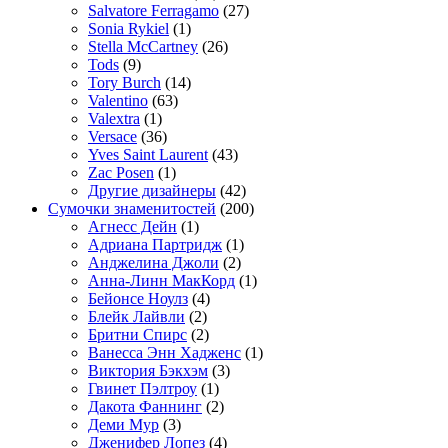
Salvatore Ferragamo
(27)
Sonia Rykiel
(1)
Stella McCartney
(26)
Tods
(9)
Tory Burch
(14)
Valentino
(63)
Valextra
(1)
Versace
(36)
Yves Saint Laurent
(43)
Zac Posen
(1)
Другие дизайнеры
(42)
Сумочки знаменитостей
(200)
Агнесс Дейн
(1)
Адриана Партридж
(1)
Анджелина Джоли
(2)
Анна-Линн МакКорд
(1)
Бейонсе Ноулз
(4)
Блейк Лайвли
(2)
Бритни Спирс
(2)
Ванесса Энн Хадженс
(1)
Виктория Бэкхэм
(3)
Гвинет Пэлтроу
(1)
Дакота Фаннинг
(2)
Деми Мур
(3)
Дженифер Лопез
(4)