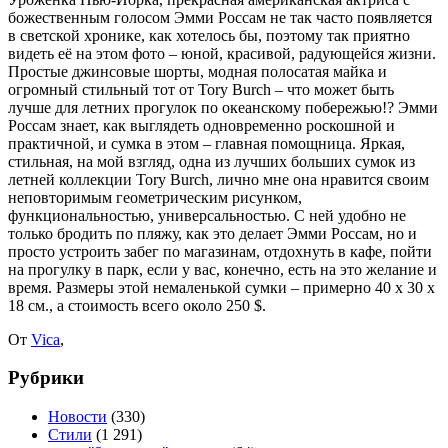
божественным голосом Эмми Россам не так часто появляется
в светской хронике, как хотелось бы, поэтому так приятно
видеть её на этом фото – юной, красивой, радующейся жизни.
Простые джинсовые шорты, модная полосатая майка и
огромный стильный тот от Tory Burch – что может быть
лучше для летних прогулок по океанскому побережью!? Эмми
Россам знает, как выглядеть одновременно роскошной и
практичной, и сумка в этом – главная помощница. Яркая,
стильная, на мой взгляд, одна из лучших больших сумок из
летней коллекции Tory Burch, лично мне она нравится своим
неповторимым геометрическим рисунком,
функциональностью, универсальностью. С ней удобно не
только бродить по пляжу, как это делает Эмми Россам, но и
просто устроить забег по магазинам, отдохнуть в кафе, пойти
на прогулку в парк, если у вас, конечно, есть на это желание и
время. Размеры этой немаленькой сумки – примерно 40 х 30 х
18 см., а стоимость всего около 250 $.
От
Vica
,
Рубрики
Новости
(330)
Стили
(1 291)