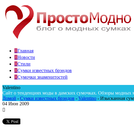
Главная
Новости
Стили
Сумки известных брэндов
Сумочки знаменитостей
Valentino
Сайт о тенденциях моды в дамских сумочках. Обзоры модных 
Домой
-
Сумки известных брэндов
-
Valentino
-
Изысканная сумк
04
Июн 2009