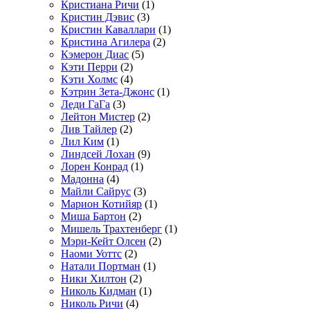
Кристиана Ричи
(1)
Кристин Дэвис
(3)
Кристин Каваллари
(1)
Кристина Агилера
(2)
Кэмерон Диас
(5)
Кэти Перри
(2)
Кэти Холмс
(4)
Кэтрин Зета-Джонс
(1)
Леди ГаГа
(3)
Лейтон Мистер
(2)
Лив Тайлер
(2)
Лил Ким
(1)
Линдсей Лохан
(9)
Лорен Конрад
(1)
Мадонна
(4)
Майли Сайрус
(3)
Марион Котийяр
(1)
Миша Бартон
(2)
Мишель Трахтенберг
(1)
Мэри-Кейт Олсен
(2)
Наоми Уоттс
(2)
Натали Портман
(1)
Ники Хилтон
(2)
Николь Кидман
(1)
Николь Ричи
(4)