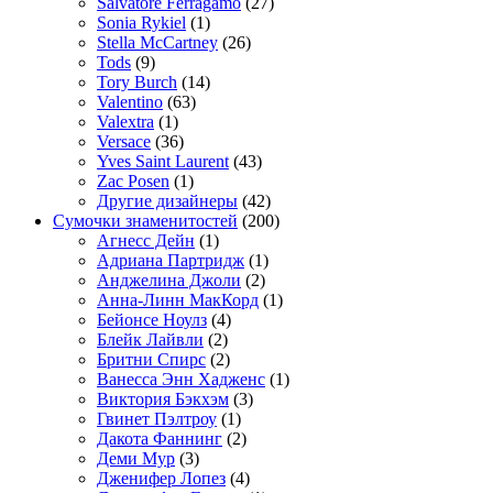
Salvatore Ferragamo
(27)
Sonia Rykiel
(1)
Stella McCartney
(26)
Tods
(9)
Tory Burch
(14)
Valentino
(63)
Valextra
(1)
Versace
(36)
Yves Saint Laurent
(43)
Zac Posen
(1)
Другие дизайнеры
(42)
Сумочки знаменитостей
(200)
Агнесс Дейн
(1)
Адриана Партридж
(1)
Анджелина Джоли
(2)
Анна-Линн МакКорд
(1)
Бейонсе Ноулз
(4)
Блейк Лайвли
(2)
Бритни Спирс
(2)
Ванесса Энн Хадженс
(1)
Виктория Бэкхэм
(3)
Гвинет Пэлтроу
(1)
Дакота Фаннинг
(2)
Деми Мур
(3)
Дженифер Лопез
(4)