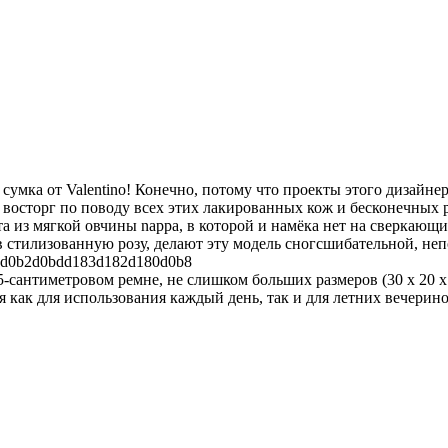
 сумка от Valentino! Конечно, потому что проекты этого дизайнер
 восторг по поводу всех этих лакированных кож и бесконечных ро
ита из мягкой овчины nappa, в которой и намёка нет на сверкающ
в стилизованную розу, делают эту модель сногсшибательной, не
-сантиметровом ремне, не слишком больших размеров (30 х 20 х 
ак для использования каждый день, так и для летних вечеринок.