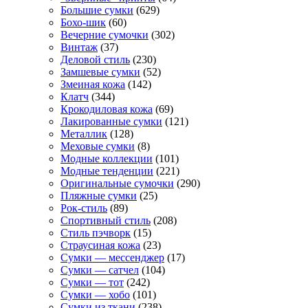
Большие сумки
(629)
Бохо-шик
(60)
Вечерние сумочки
(302)
Винтаж
(37)
Деловой стиль
(230)
Замшевые сумки
(52)
Змеиная кожа
(142)
Клатч
(344)
Крокодиловая кожа
(69)
Лакированные сумки
(121)
Металлик
(128)
Меховые сумки
(8)
Модные коллекции
(101)
Модные тенденции
(221)
Оригинальные сумочки
(290)
Пляжные сумки
(25)
Рок-стиль
(89)
Спортивный стиль
(208)
Стиль пэчворк
(15)
Страусиная кожа
(23)
Сумки — мессенджер
(17)
Сумки — сатчел
(104)
Сумки — тот
(242)
Сумки — хобо
(101)
Сумки из ткани
(238)