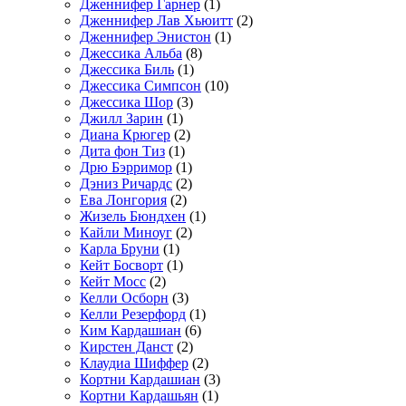
Дженнифер Гарнер
(1)
Дженнифер Лав Хьюитт
(2)
Дженнифер Энистон
(1)
Джессика Альба
(8)
Джессика Биль
(1)
Джессика Симпсон
(10)
Джессика Шор
(3)
Джилл Зарин
(1)
Диана Крюгер
(2)
Дита фон Тиз
(1)
Дрю Бэрримор
(1)
Дэниз Ричардс
(2)
Ева Лонгория
(2)
Жизель Бюндхен
(1)
Кайли Миноуг
(2)
Карла Бруни
(1)
Кейт Босворт
(1)
Кейт Мосс
(2)
Келли Осборн
(3)
Келли Резерфорд
(1)
Ким Кардашиан
(6)
Кирстен Данст
(2)
Клаудиа Шиффер
(2)
Кортни Кардашиан
(3)
Кортни Кардашьян
(1)