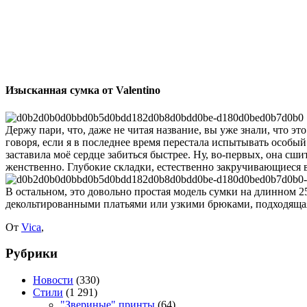
Изысканная сумка от Valentino
Держу пари, что, даже не читая название, вы уже знали, что это
говоря, если я в последнее время перестала испытывать особый
заставила моё сердце забиться быстрее. Ну, во-первых, она сш
женственно. Глубокие складки, естественно закручивающиеся 
В остальном, это довольно простая модель сумки на длинном 25
декольтированными платьями или узкими брюками, подходящая к
От
Vica
,
Рубрики
Новости
(330)
Стили
(1 291)
"Звериные" принты
(64)