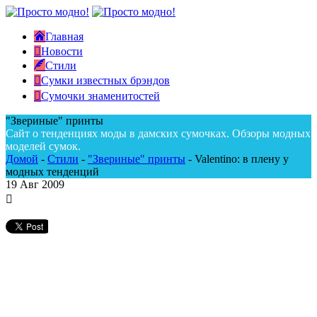
Главная
Новости
Стили
Сумки известных брэндов
Сумочки знаменитостей
"Звериные" принты
Сайт о тенденциях моды в дамских сумочках. Обзоры модных
моделей сумок.
Домой
-
Стили
-
"Звериные" принты
-
Valentino: в плену у
модных тенденций
19
Авг 2009