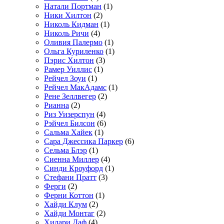
Натали Портман
(1)
Ники Хилтон
(2)
Николь Кидман
(1)
Николь Ричи
(4)
Оливия Палермо
(1)
Ольга Куриленко
(1)
Пэрис Хилтон
(3)
Рамер Уиллис
(1)
Рейчел Зоуи
(1)
Рейчел МакАдамс
(1)
Рене Зеллвегер
(2)
Рианна
(2)
Риз Уизерспун
(4)
Рэйчел Билсон
(6)
Сальма Хайек
(1)
Сара Джессика Паркер
(6)
Сельма Блэр
(1)
Сиенна Миллер
(4)
Синди Кроуфорд
(1)
Стефани Пратт
(3)
Ферги
(2)
Ферни Коттон
(1)
Хайди Клум
(2)
Хайди Монтаг
(2)
Хилари Даф
(4)