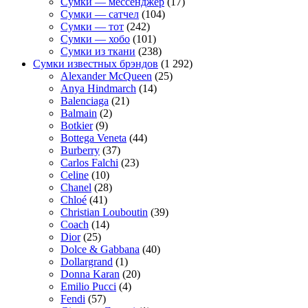
Сумки — мессенджер
(17)
Сумки — сатчел
(104)
Сумки — тот
(242)
Сумки — хобо
(101)
Сумки из ткани
(238)
Сумки известных брэндов
(1 292)
Alexander McQueen
(25)
Anya Hindmarch
(14)
Balenciaga
(21)
Balmain
(2)
Botkier
(9)
Bottega Veneta
(44)
Burberry
(37)
Carlos Falchi
(23)
Celine
(10)
Chanel
(28)
Chloé
(41)
Christian Louboutin
(39)
Coach
(14)
Dior
(25)
Dolce & Gabbana
(40)
Dollargrand
(1)
Donna Karan
(20)
Emilio Pucci
(4)
Fendi
(57)