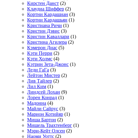
Кирстен Данст
(2)
Клаудиа Шиффер
(2)
Кортни Кардашиан
(3)
Кортни Кардашьян
(1)
Кристиана Ричи
(1)
Кристин Дэвис
(3)
Кристин Каваллари
(1)
Кристина Агилера
(2)
Кэмерон Диас
(5)
Кэти Перри
(2)
Кэти Холмс
(4)
Кэтрин Зета-Джонс
(1)
Леди ГаГа
(3)
Лейтон Мистер
(2)
Лив Тайлер
(2)
Лил Ким
(1)
Линдсей Лохан
(9)
Лорен Конрад
(1)
Мадонна
(4)
Майли Сайрус
(3)
Марион Котийяр
(1)
Миша Бартон
(2)
Мишель Трахтенберг
(1)
Мэри-Кейт Олсен
(2)
Наоми Уоттс
(2)