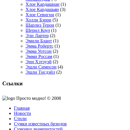
Хлое Кардашиан
(1)
Хлое Кардашьян
(3)
Хлое Севигни
(1)
Холли Бэрри
(5)
Шарлиз Терон
(1)
Шерил Коул
(1)
Эли Лартер
(2)
Эмили Блант
(1)
Эмма Робертс
(1)
Эмма Уотсон
(2)
Эмми Россам
(1)
Энн Хэтэуэй
(2)
Эшли Симпсон
(4)
Эшли Тисдэйл
(2)
Ссылки
Просто модно! © 2008
Главная
Новости
Стили
Сумки известных брэндов
Сумочки знаменитостей