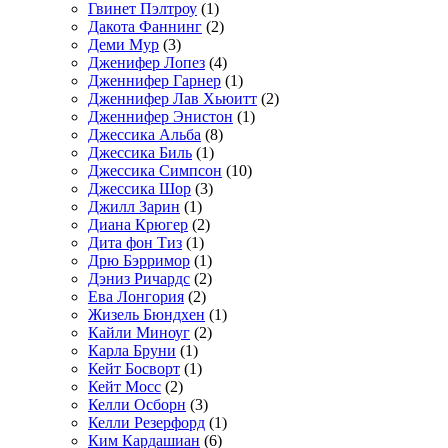
Гвинет Пэлтроу
(1)
Дакота Фаннинг
(2)
Деми Мур
(3)
Дженифер Лопез
(4)
Дженнифер Гарнер
(1)
Дженнифер Лав Хьюитт
(2)
Дженнифер Энистон
(1)
Джессика Альба
(8)
Джессика Биль
(1)
Джессика Симпсон
(10)
Джессика Шор
(3)
Джилл Зарин
(1)
Диана Крюгер
(2)
Дита фон Тиз
(1)
Дрю Бэрримор
(1)
Дэниз Ричардс
(2)
Ева Лонгория
(2)
Жизель Бюндхен
(1)
Кайли Миноуг
(2)
Карла Бруни
(1)
Кейт Босворт
(1)
Кейт Мосс
(2)
Келли Осборн
(3)
Келли Резерфорд
(1)
Ким Кардашиан
(6)