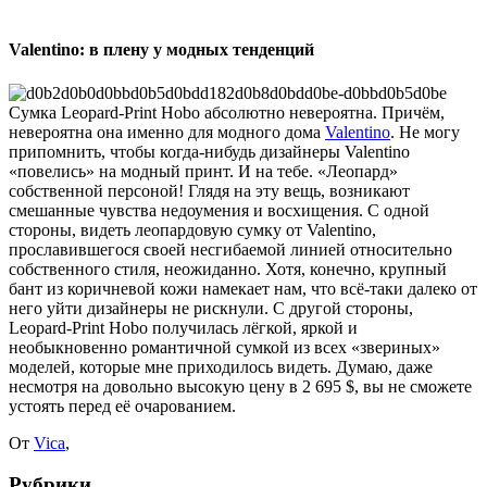
Valentino: в плену у модных тенденций
Сумка Leopard-Print Hobo абсолютно невероятна. Причём,
невероятна она именно для модного дома
Valentino
. Не могу
припомнить, чтобы когда-нибудь дизайнеры Valentino
«повелись» на модный принт. И на тебе. «Леопард»
собственной персоной! Глядя на эту вещь, возникают
смешанные чувства недоумения и восхищения. С одной
стороны, видеть леопардовую сумку от Valentino,
прославившегося своей несгибаемой линией относительно
собственного стиля, неожиданно. Хотя, конечно, крупный
бант из коричневой кожи намекает нам, что всё-таки далеко от
него уйти дизайнеры не рискнули. С другой стороны,
Leopard-Print Hobo получилась лёгкой, яркой и
необыкновенно романтичной сумкой из всех «звериных»
моделей, которые мне приходилось видеть.
Думаю, даже
несмотря на довольно высокую цену в 2 695 $, вы не сможете
устоять перед её очарованием.
От
Vica
,
Рубрики