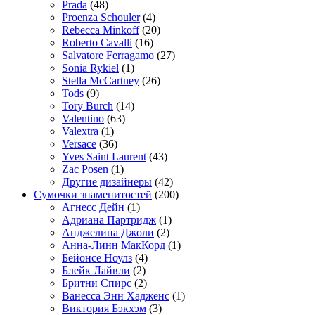
Prada
(48)
Proenza Schouler
(4)
Rebecca Minkoff
(20)
Roberto Cavalli
(16)
Salvatore Ferragamo
(27)
Sonia Rykiel
(1)
Stella McCartney
(26)
Tods
(9)
Tory Burch
(14)
Valentino
(63)
Valextra
(1)
Versace
(36)
Yves Saint Laurent
(43)
Zac Posen
(1)
Другие дизайнеры
(42)
Сумочки знаменитостей
(200)
Агнесс Дейн
(1)
Адриана Партридж
(1)
Анджелина Джоли
(2)
Анна-Линн МакКорд
(1)
Бейонсе Ноулз
(4)
Блейк Лайвли
(2)
Бритни Спирс
(2)
Ванесса Энн Хадженс
(1)
Виктория Бэкхэм
(3)