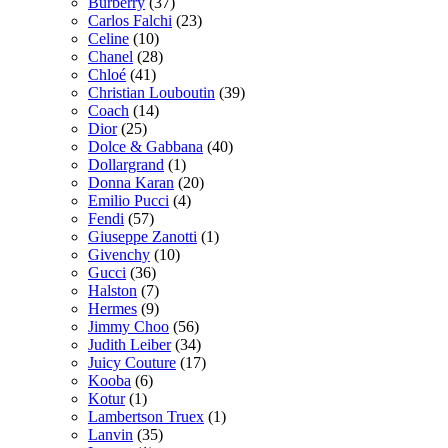
Burberry
(37)
Carlos Falchi
(23)
Celine
(10)
Chanel
(28)
Chloé
(41)
Christian Louboutin
(39)
Coach
(14)
Dior
(25)
Dolce & Gabbana
(40)
Dollargrand
(1)
Donna Karan
(20)
Emilio Pucci
(4)
Fendi
(57)
Giuseppe Zanotti
(1)
Givenchy
(10)
Gucci
(36)
Halston
(7)
Hermes
(9)
Jimmy Choo
(56)
Judith Leiber
(34)
Juicy Couture
(17)
Kooba
(6)
Kotur
(1)
Lambertson Truex
(1)
Lanvin
(35)