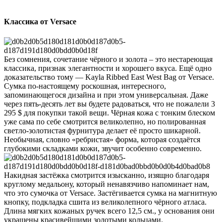
Классика от Versace
Без сомнения, сочетание чёрного и золота – это нестареющая
классика, признак элегантности и хорошего вкуса. Ещё одно
доказательство тому — Kayla Ribbed East West Bag от Versace.
Сумка по-настоящему роскошная, интересного,
запоминающегося дизайна и при этом универсальная. Даже
через пять-десять лет вы будете радоваться, что не пожалели
3
295 $ для покупки такой вещи. Чёрная кожа с тонким блеском
уже сама по себе смотрится великолепно, но полированная
светло-золотистая фурнитура делает её просто шикарной.
Необычная, словно «ребристая» форма, которая создаётся
глубокими складками кожи, звучит особенно современно.
Накидная застёжка смотрится изысканно, изящно благодаря
круглому медальону, который ненавязчиво напоминает нам,
что это сумочка от Versace. Застёгивается сумка на магнитную
кнопку, подкладка сшита из великолепного чёрного атласа.
Длина мягких кожаных ручек всего 12,5 см., у основания они
украшены красивейшими золотыми кольцами.