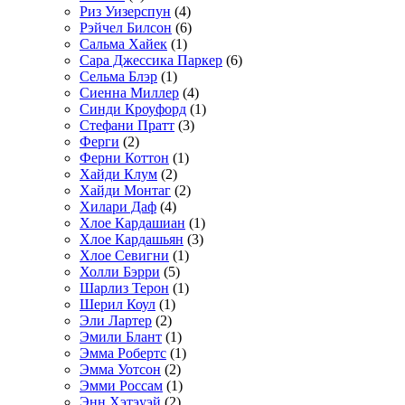
Риз Уизерспун
(4)
Рэйчел Билсон
(6)
Сальма Хайек
(1)
Сара Джессика Паркер
(6)
Сельма Блэр
(1)
Сиенна Миллер
(4)
Синди Кроуфорд
(1)
Стефани Пратт
(3)
Ферги
(2)
Ферни Коттон
(1)
Хайди Клум
(2)
Хайди Монтаг
(2)
Хилари Даф
(4)
Хлое Кардашиан
(1)
Хлое Кардашьян
(3)
Хлое Севигни
(1)
Холли Бэрри
(5)
Шарлиз Терон
(1)
Шерил Коул
(1)
Эли Лартер
(2)
Эмили Блант
(1)
Эмма Робертс
(1)
Эмма Уотсон
(2)
Эмми Россам
(1)
Энн Хэтэуэй
(2)