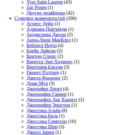
Yves Saint Laurent
(43)
Zac Posen
(1)
Другие дизайнеры
(42)
Сумочки знаменитостей
(200)
Агнесс Дейн
(1)
Адриана Партридж
(1)
Анджелина Джоли
(2)
Анна-Линн МакКорд
(1)
Бейонсе Ноулз
(4)
Блейк Лайвли
(2)
Бритни Спирс
(2)
Ванесса Энн Хадженс
(1)
Виктория Бэкхэм
(3)
Гвинет Пэлтроу
(1)
Дакота Фаннинг
(2)
Деми Мур
(3)
Дженифер Лопез
(4)
Дженнифер Гарнер
(1)
Дженнифер Лав Хьюитт
(2)
Дженнифер Энистон
(1)
Джессика Альба
(8)
Джессика Биль
(1)
Джессика Симпсон
(10)
Джессика Шор
(3)
Джилл Зарин
(1)