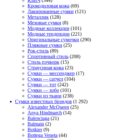
Клатч
(344)
Крокодиловая кожа
(69)
Лакированные сумки
(121)
Металлик
(128)
Меховые сумки
(8)
Модные коллекции
(101)
Модные тенденции
(221)
Оригинальные сумочки
(290)
Пляжные сумки
(25)
Рок-стиль
(89)
Спортивный стиль
(208)
Стиль пэчворк
(15)
Страусиная кожа
(23)
Сумки — мессенджер
(17)
Сумки — сатчел
(104)
Сумки — тот
(242)
Сумки — хобо
(101)
Сумки из ткани
(238)
Сумки известных брэндов
(1 292)
Alexander McQueen
(25)
Anya Hindmarch
(14)
Balenciaga
(21)
Balmain
(2)
Botkier
(9)
Bottega Veneta
(44)