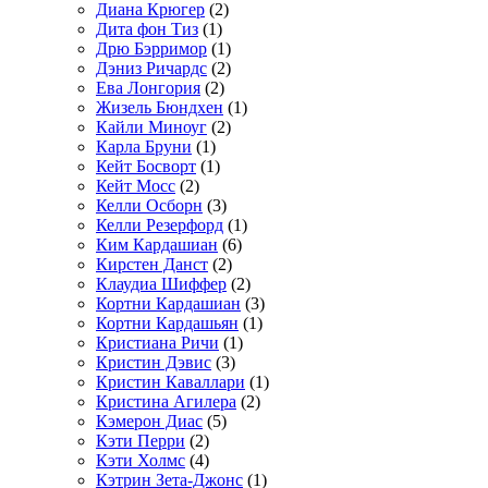
Диана Крюгер
(2)
Дита фон Тиз
(1)
Дрю Бэрримор
(1)
Дэниз Ричардс
(2)
Ева Лонгория
(2)
Жизель Бюндхен
(1)
Кайли Миноуг
(2)
Карла Бруни
(1)
Кейт Босворт
(1)
Кейт Мосс
(2)
Келли Осборн
(3)
Келли Резерфорд
(1)
Ким Кардашиан
(6)
Кирстен Данст
(2)
Клаудиа Шиффер
(2)
Кортни Кардашиан
(3)
Кортни Кардашьян
(1)
Кристиана Ричи
(1)
Кристин Дэвис
(3)
Кристин Каваллари
(1)
Кристина Агилера
(2)
Кэмерон Диас
(5)
Кэти Перри
(2)
Кэти Холмс
(4)
Кэтрин Зета-Джонс
(1)