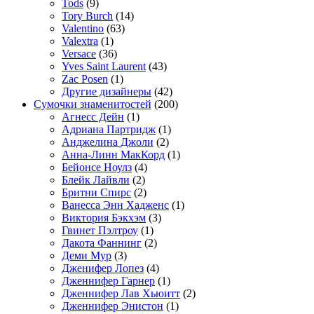
Tods
(9)
Tory Burch
(14)
Valentino
(63)
Valextra
(1)
Versace
(36)
Yves Saint Laurent
(43)
Zac Posen
(1)
Другие дизайнеры
(42)
Сумочки знаменитостей
(200)
Агнесс Дейн
(1)
Адриана Партридж
(1)
Анджелина Джоли
(2)
Анна-Линн МакКорд
(1)
Бейонсе Ноулз
(4)
Блейк Лайвли
(2)
Бритни Спирс
(2)
Ванесса Энн Хадженс
(1)
Виктория Бэкхэм
(3)
Гвинет Пэлтроу
(1)
Дакота Фаннинг
(2)
Деми Мур
(3)
Дженифер Лопез
(4)
Дженнифер Гарнер
(1)
Дженнифер Лав Хьюитт
(2)
Дженнифер Энистон
(1)