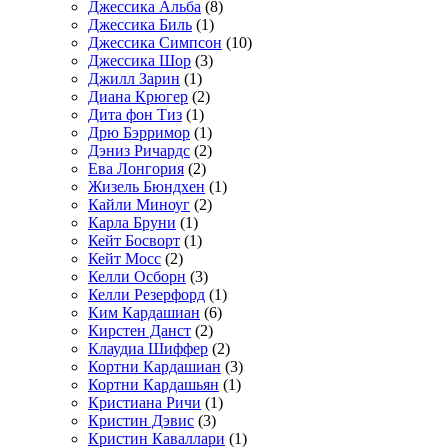
Джессика Альба
(8)
Джессика Биль
(1)
Джессика Симпсон
(10)
Джессика Шор
(3)
Джилл Зарин
(1)
Диана Крюгер
(2)
Дита фон Тиз
(1)
Дрю Бэрримор
(1)
Дэниз Ричардс
(2)
Ева Лонгория
(2)
Жизель Бюндхен
(1)
Кайли Миноуг
(2)
Карла Бруни
(1)
Кейт Босворт
(1)
Кейт Мосс
(2)
Келли Осборн
(3)
Келли Резерфорд
(1)
Ким Кардашиан
(6)
Кирстен Данст
(2)
Клаудиа Шиффер
(2)
Кортни Кардашиан
(3)
Кортни Кардашьян
(1)
Кристиана Ричи
(1)
Кристин Дэвис
(3)
Кристин Каваллари
(1)