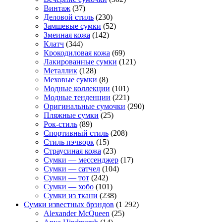
Винтаж
(37)
Деловой стиль
(230)
Замшевые сумки
(52)
Змеиная кожа
(142)
Клатч
(344)
Крокодиловая кожа
(69)
Лакированные сумки
(121)
Металлик
(128)
Меховые сумки
(8)
Модные коллекции
(101)
Модные тенденции
(221)
Оригинальные сумочки
(290)
Пляжные сумки
(25)
Рок-стиль
(89)
Спортивный стиль
(208)
Стиль пэчворк
(15)
Страусиная кожа
(23)
Сумки — мессенджер
(17)
Сумки — сатчел
(104)
Сумки — тот
(242)
Сумки — хобо
(101)
Сумки из ткани
(238)
Сумки известных брэндов
(1 292)
Alexander McQueen
(25)