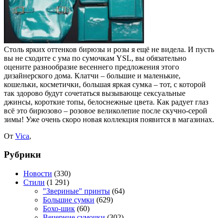
Столь ярких оттенков бирюзы и розы я ещё не видела. И пусть
вы не сходите с ума по сумочкам YSL, вы обязательно
оцените разнообразие весеннего предложения этого
дизайнерского дома. Клатчи – большие и маленькие,
кошельки, косметички, большая яркая сумка – тот, с которой
так здорово будут сочетаться вызывающе сексуальные
джинсы, короткие топы, белоснежные цвета. Как радует глаз
всё это бирюзово – розовое великолепие после скучно-серой
зимы! Уже очень скоро новая коллекция появится в магазинах.
От
Vica
,
Рубрики
Новости
(330)
Стили
(1 291)
"Звериные" принты
(64)
Большие сумки
(629)
Бохо-шик
(60)
Вечерние сумочки
(302)