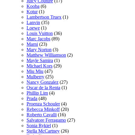
Juicy Couture
(17)
Kooba
(6)
Kotur
(1)
Lambertson Truex
(1)
Lanvin
(35)
Loewe
(1)
Louis Vuitton
(36)
Marc Jacobs
(89)
Marni
(23)
Mary Norton
(3)
Matthew Williamson
(2)
Mayle Samira
(1)
Michael Kors
(29)
Miu Miu
(47)
Mulberry
(25)
Nancy Gonzalez
(27)
Oscar de la Renta
(1)
Phillip Lim
(4)
Prada
(48)
Proenza Schouler
(4)
Rebecca Minkoff
(20)
Roberto Cavalli
(16)
Salvatore Ferragamo
(27)
Sonia Rykiel
(1)
Stella McCartney
(26)