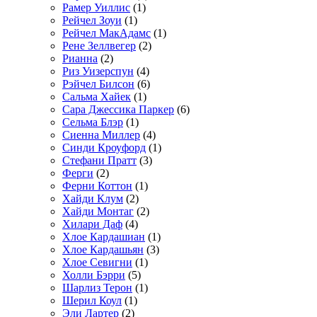
Рамер Уиллис
(1)
Рейчел Зоуи
(1)
Рейчел МакАдамс
(1)
Рене Зеллвегер
(2)
Рианна
(2)
Риз Уизерспун
(4)
Рэйчел Билсон
(6)
Сальма Хайек
(1)
Сара Джессика Паркер
(6)
Сельма Блэр
(1)
Сиенна Миллер
(4)
Синди Кроуфорд
(1)
Стефани Пратт
(3)
Ферги
(2)
Ферни Коттон
(1)
Хайди Клум
(2)
Хайди Монтаг
(2)
Хилари Даф
(4)
Хлое Кардашиан
(1)
Хлое Кардашьян
(3)
Хлое Севигни
(1)
Холли Бэрри
(5)
Шарлиз Терон
(1)
Шерил Коул
(1)
Эли Лартер
(2)