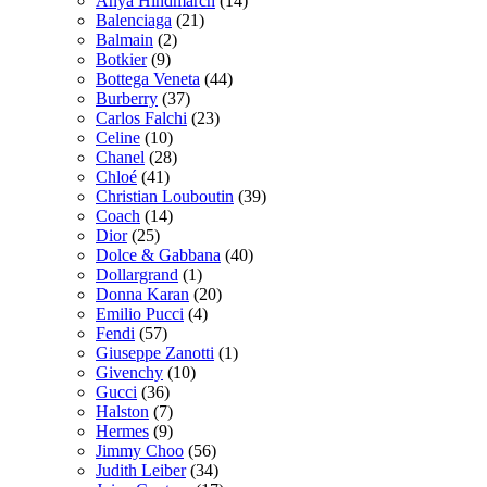
Anya Hindmarch
(14)
Balenciaga
(21)
Balmain
(2)
Botkier
(9)
Bottega Veneta
(44)
Burberry
(37)
Carlos Falchi
(23)
Celine
(10)
Chanel
(28)
Chloé
(41)
Christian Louboutin
(39)
Coach
(14)
Dior
(25)
Dolce & Gabbana
(40)
Dollargrand
(1)
Donna Karan
(20)
Emilio Pucci
(4)
Fendi
(57)
Giuseppe Zanotti
(1)
Givenchy
(10)
Gucci
(36)
Halston
(7)
Hermes
(9)
Jimmy Choo
(56)
Judith Leiber
(34)