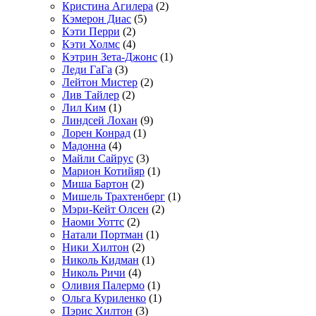
Кристина Агилера
(2)
Кэмерон Диас
(5)
Кэти Перри
(2)
Кэти Холмс
(4)
Кэтрин Зета-Джонс
(1)
Леди ГаГа
(3)
Лейтон Мистер
(2)
Лив Тайлер
(2)
Лил Ким
(1)
Линдсей Лохан
(9)
Лорен Конрад
(1)
Мадонна
(4)
Майли Сайрус
(3)
Марион Котийяр
(1)
Миша Бартон
(2)
Мишель Трахтенберг
(1)
Мэри-Кейт Олсен
(2)
Наоми Уоттс
(2)
Натали Портман
(1)
Ники Хилтон
(2)
Николь Кидман
(1)
Николь Ричи
(4)
Оливия Палермо
(1)
Ольга Куриленко
(1)
Пэрис Хилтон
(3)