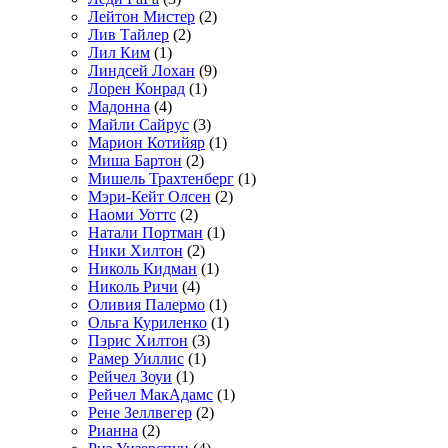
Лейтон Мистер
(2)
Лив Тайлер
(2)
Лил Ким
(1)
Линдсей Лохан
(9)
Лорен Конрад
(1)
Мадонна
(4)
Майли Сайрус
(3)
Марион Котийяр
(1)
Миша Бартон
(2)
Мишель Трахтенберг
(1)
Мэри-Кейт Олсен
(2)
Наоми Уоттс
(2)
Натали Портман
(1)
Ники Хилтон
(2)
Николь Кидман
(1)
Николь Ричи
(4)
Оливия Палермо
(1)
Ольга Куриленко
(1)
Пэрис Хилтон
(3)
Рамер Уиллис
(1)
Рейчел Зоуи
(1)
Рейчел МакАдамс
(1)
Рене Зеллвегер
(2)
Рианна
(2)