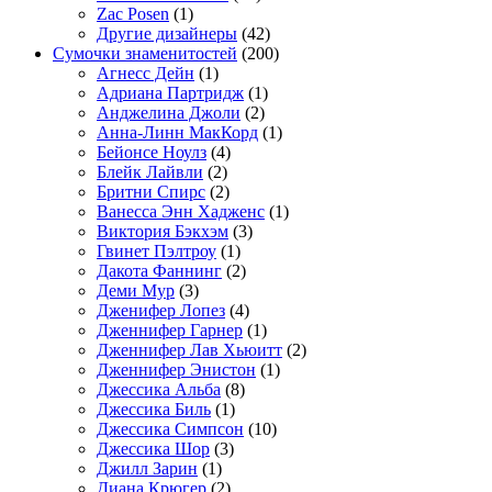
Zac Posen
(1)
Другие дизайнеры
(42)
Сумочки знаменитостей
(200)
Агнесс Дейн
(1)
Адриана Партридж
(1)
Анджелина Джоли
(2)
Анна-Линн МакКорд
(1)
Бейонсе Ноулз
(4)
Блейк Лайвли
(2)
Бритни Спирс
(2)
Ванесса Энн Хадженс
(1)
Виктория Бэкхэм
(3)
Гвинет Пэлтроу
(1)
Дакота Фаннинг
(2)
Деми Мур
(3)
Дженифер Лопез
(4)
Дженнифер Гарнер
(1)
Дженнифер Лав Хьюитт
(2)
Дженнифер Энистон
(1)
Джессика Альба
(8)
Джессика Биль
(1)
Джессика Симпсон
(10)
Джессика Шор
(3)
Джилл Зарин
(1)
Диана Крюгер
(2)