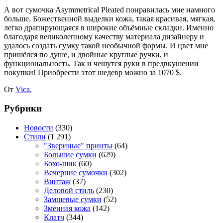
А вот сумочка Asymmetrical Pleated понравилась мне намного
больше. Божественной выделки кожа, такая красивая, мягкая,
легко драпирующаяся в широкие объёмные складки. Именно
благодаря великолепному качеству материала дизайнеру и
удалось создать сумку такой необычной формы. И цвет мне
пришёлся по душе, и двойные круглые ручки, и
функциональность. Так и чешутся руки в предвкушении
покупки! Приобрести этот шедевр можно за 1070 $.
От
Vica
,
Рубрики
Новости
(330)
Стили
(1 291)
"Звериные" принты
(64)
Большие сумки
(629)
Бохо-шик
(60)
Вечерние сумочки
(302)
Винтаж
(37)
Деловой стиль
(230)
Замшевые сумки
(52)
Змеиная кожа
(142)
Клатч
(344)