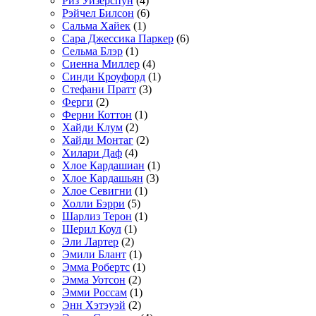
Риз Уизерспун
(4)
Рэйчел Билсон
(6)
Сальма Хайек
(1)
Сара Джессика Паркер
(6)
Сельма Блэр
(1)
Сиенна Миллер
(4)
Синди Кроуфорд
(1)
Стефани Пратт
(3)
Ферги
(2)
Ферни Коттон
(1)
Хайди Клум
(2)
Хайди Монтаг
(2)
Хилари Даф
(4)
Хлое Кардашиан
(1)
Хлое Кардашьян
(3)
Хлое Севигни
(1)
Холли Бэрри
(5)
Шарлиз Терон
(1)
Шерил Коул
(1)
Эли Лартер
(2)
Эмили Блант
(1)
Эмма Робертс
(1)
Эмма Уотсон
(2)
Эмми Россам
(1)
Энн Хэтэуэй
(2)