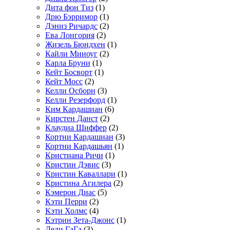
Дита фон Тиз
(1)
Дрю Бэрримор
(1)
Дэниз Ричардс
(2)
Ева Лонгория
(2)
Жизель Бюндхен
(1)
Кайли Миноуг
(2)
Карла Бруни
(1)
Кейт Босворт
(1)
Кейт Мосс
(2)
Келли Осборн
(3)
Келли Резерфорд
(1)
Ким Кардашиан
(6)
Кирстен Данст
(2)
Клаудиа Шиффер
(2)
Кортни Кардашиан
(3)
Кортни Кардашьян
(1)
Кристиана Ричи
(1)
Кристин Дэвис
(3)
Кристин Каваллари
(1)
Кристина Агилера
(2)
Кэмерон Диас
(5)
Кэти Перри
(2)
Кэти Холмс
(4)
Кэтрин Зета-Джонс
(1)
Леди ГаГа
(3)