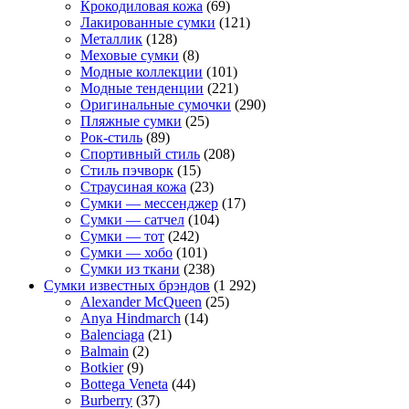
Крокодиловая кожа
(69)
Лакированные сумки
(121)
Металлик
(128)
Меховые сумки
(8)
Модные коллекции
(101)
Модные тенденции
(221)
Оригинальные сумочки
(290)
Пляжные сумки
(25)
Рок-стиль
(89)
Спортивный стиль
(208)
Стиль пэчворк
(15)
Страусиная кожа
(23)
Сумки — мессенджер
(17)
Сумки — сатчел
(104)
Сумки — тот
(242)
Сумки — хобо
(101)
Сумки из ткани
(238)
Сумки известных брэндов
(1 292)
Alexander McQueen
(25)
Anya Hindmarch
(14)
Balenciaga
(21)
Balmain
(2)
Botkier
(9)
Bottega Veneta
(44)
Burberry
(37)