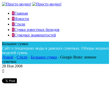
Главная
Новости
Стили
Сумки известных брэндов
Сумочки знаменитостей
Большие сумки
Сайт о тенденциях моды в дамских сумочках. Обзоры модных
моделей сумок.
Домой
-
Стили
-
Большие сумки
-
Giorgio Brato: зимние
сумочки
28
Ноя 2008