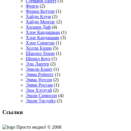
Стефани Пратт
(3)
Ферги
(2)
Ферни Коттон
(1)
Хайди Клум
(2)
Хайди Монтаг
(2)
Хилари Даф
(4)
Хлое Кардашиан
(1)
Хлое Кардашьян
(3)
Хлое Севигни
(1)
Холли Бэрри
(5)
Шарлиз Терон
(1)
Шерил Коул
(1)
Эли Лартер
(2)
Эмили Блант
(1)
Эмма Робертс
(1)
Эмма Уотсон
(2)
Эмми Россам
(1)
Энн Хэтэуэй
(2)
Эшли Симпсон
(4)
Эшли Тисдэйл
(2)
Ссылки
Просто модно! © 2008