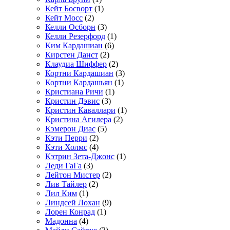
Кейт Босворт
(1)
Кейт Мосс
(2)
Келли Осборн
(3)
Келли Резерфорд
(1)
Ким Кардашиан
(6)
Кирстен Данст
(2)
Клаудиа Шиффер
(2)
Кортни Кардашиан
(3)
Кортни Кардашьян
(1)
Кристиана Ричи
(1)
Кристин Дэвис
(3)
Кристин Каваллари
(1)
Кристина Агилера
(2)
Кэмерон Диас
(5)
Кэти Перри
(2)
Кэти Холмс
(4)
Кэтрин Зета-Джонс
(1)
Леди ГаГа
(3)
Лейтон Мистер
(2)
Лив Тайлер
(2)
Лил Ким
(1)
Линдсей Лохан
(9)
Лорен Конрад
(1)
Мадонна
(4)