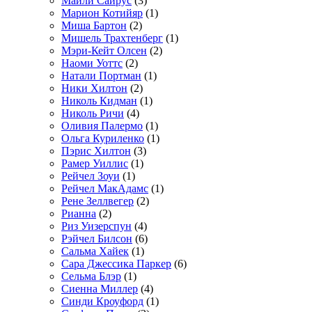
Майли Сайрус
(3)
Марион Котийяр
(1)
Миша Бартон
(2)
Мишель Трахтенберг
(1)
Мэри-Кейт Олсен
(2)
Наоми Уоттс
(2)
Натали Портман
(1)
Ники Хилтон
(2)
Николь Кидман
(1)
Николь Ричи
(4)
Оливия Палермо
(1)
Ольга Куриленко
(1)
Пэрис Хилтон
(3)
Рамер Уиллис
(1)
Рейчел Зоуи
(1)
Рейчел МакАдамс
(1)
Рене Зеллвегер
(2)
Рианна
(2)
Риз Уизерспун
(4)
Рэйчел Билсон
(6)
Сальма Хайек
(1)
Сара Джессика Паркер
(6)
Сельма Блэр
(1)
Сиенна Миллер
(4)
Синди Кроуфорд
(1)