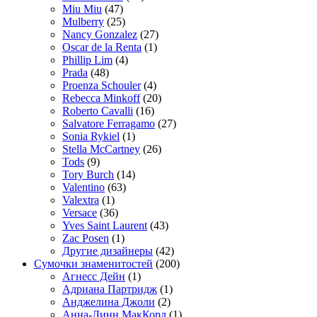
Miu Miu
(47)
Mulberry
(25)
Nancy Gonzalez
(27)
Oscar de la Renta
(1)
Phillip Lim
(4)
Prada
(48)
Proenza Schouler
(4)
Rebecca Minkoff
(20)
Roberto Cavalli
(16)
Salvatore Ferragamo
(27)
Sonia Rykiel
(1)
Stella McCartney
(26)
Tods
(9)
Tory Burch
(14)
Valentino
(63)
Valextra
(1)
Versace
(36)
Yves Saint Laurent
(43)
Zac Posen
(1)
Другие дизайнеры
(42)
Сумочки знаменитостей
(200)
Агнесс Дейн
(1)
Адриана Партридж
(1)
Анджелина Джоли
(2)
Анна-Линн МакКорд
(1)