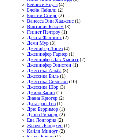
Бейонсе Ноулз
(4)
Блейк Лайвли
(2)
Бритни Спирс
(2)
Ванесса Энн Хадженс
(1)
Виктория Бэкхэм
(3)
Гвинет Пэлтроу
(1)
Дакота Фаннинг
(2)
Деми Мур
(3)
Дженифер Лопез
(4)
Дженнифер Гарнер
(1)
Дженнифер Лав Хьюитт
(2)
Дженнифер Энистон
(1)
Джессика Альба
(8)
Джессика Биль
(1)
Джессика Симпсон
(10)
Джессика Шор
(3)
Джилл Зарин
(1)
Диана Крюгер
(2)
Дита фон Тиз
(1)
Дрю Бэрримор
(1)
Дэниз Ричардс
(2)
Ева Лонгория
(2)
Жизель Бюндхен
(1)
Кайли Миноуг
(2)
Карла Бруни
(1)