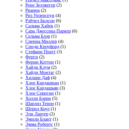
Рене Зеллвегер
(2)
Рианна
(2)
Риз Уизерспун
(4)
Рэйчел Билсон
(6)
Сальма Хайек
(1)
Сара Джессика Паркер
(6)
Сельма Блэр
(1)
Сиенна Миллер
(4)
Синди Кроуфорд
(1)
Стефани Пратт
(3)
Ферги
(2)
Ферни Коттон
(1)
Хайди Клум
(2)
Хайди Монтаг
(2)
Хилари Даф
(4)
Хлое Кардашиан
(1)
Хлое Кардашьян
(3)
Хлое Севигни
(1)
Холли Бэрри
(5)
Шарлиз Терон
(1)
Шерил Коул
(1)
Эли Лартер
(2)
Эмили Блант
(1)
Эмма Робертс
(1)