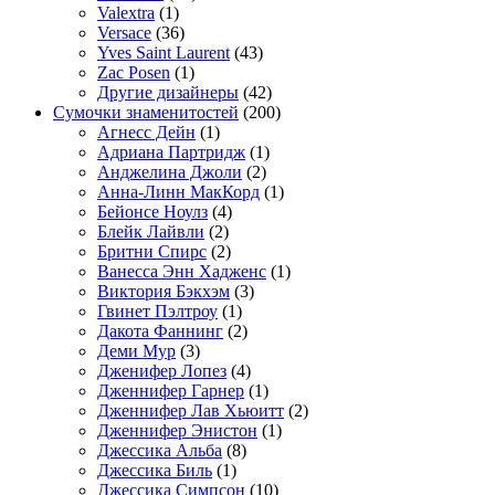
Valextra
(1)
Versace
(36)
Yves Saint Laurent
(43)
Zac Posen
(1)
Другие дизайнеры
(42)
Сумочки знаменитостей
(200)
Агнесс Дейн
(1)
Адриана Партридж
(1)
Анджелина Джоли
(2)
Анна-Линн МакКорд
(1)
Бейонсе Ноулз
(4)
Блейк Лайвли
(2)
Бритни Спирс
(2)
Ванесса Энн Хадженс
(1)
Виктория Бэкхэм
(3)
Гвинет Пэлтроу
(1)
Дакота Фаннинг
(2)
Деми Мур
(3)
Дженифер Лопез
(4)
Дженнифер Гарнер
(1)
Дженнифер Лав Хьюитт
(2)
Дженнифер Энистон
(1)
Джессика Альба
(8)
Джессика Биль
(1)
Джессика Симпсон
(10)