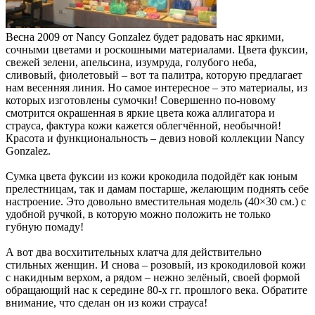
Весна 2009 от Nancy Gonzalez будет радовать нас яркими,
сочными цветами и роскошными материалами. Цвета фуксии,
свежей зелени, апельсина, изумруда, голубого неба,
сливовый, фиолетовый – вот та палитра, которую предлагает
нам весенняя линия. Но самое интересное – это материалы, из
которых изготовлены сумочки! Совершенно по-новому
смотрится окрашенная в яркие цвета кожа аллигатора и
страуса, фактура кожи кажется облегчённой, необычной!
Красота и функциональность – девиз новой коллекции Nancy
Gonzalez.
Сумка цвета фуксии из кожи крокодила подойдёт как юным
прелестницам, так и дамам постарше, желающим поднять себе
настроение. Это довольно вместительная модель (40×30 см.) с
удобной ручкой, в которую можно положить не только
губную помаду!
А вот два восхитительных клатча для действительно
стильных женщин. И снова – розовый, из крокодиловой кожи
с накидным верхом, а рядом – нежно зелёный, своей формой
обращающий нас к середине 80-х гг. прошлого века. Обратите
внимание, что сделан он из кожи страуса!