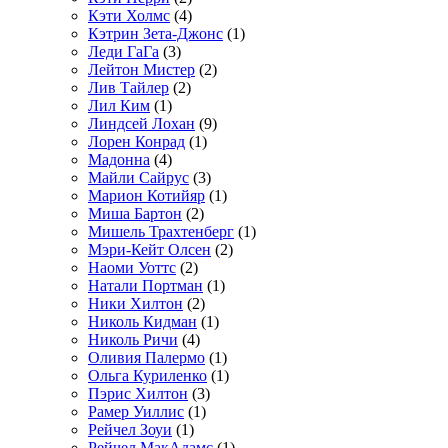
Кэти Холмс
(4)
Кэтрин Зета-Джонс
(1)
Леди ГаГа
(3)
Лейтон Мистер
(2)
Лив Тайлер
(2)
Лил Ким
(1)
Линдсей Лохан
(9)
Лорен Конрад
(1)
Мадонна
(4)
Майли Сайрус
(3)
Марион Котийяр
(1)
Миша Бартон
(2)
Мишель Трахтенберг
(1)
Мэри-Кейт Олсен
(2)
Наоми Уоттс
(2)
Натали Портман
(1)
Ники Хилтон
(2)
Николь Кидман
(1)
Николь Ричи
(4)
Оливия Палермо
(1)
Ольга Куриленко
(1)
Пэрис Хилтон
(3)
Рамер Уиллис
(1)
Рейчел Зоуи
(1)
Рейчел МакАдамс
(1)