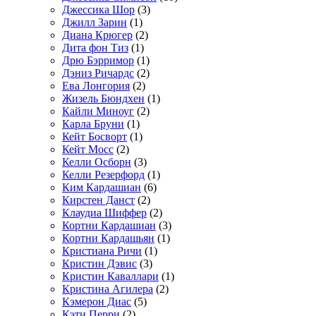
Джессика Шор
(3)
Джилл Зарин
(1)
Диана Крюгер
(2)
Дита фон Тиз
(1)
Дрю Бэрримор
(1)
Дэниз Ричардс
(2)
Ева Лонгория
(2)
Жизель Бюндхен
(1)
Кайли Миноуг
(2)
Карла Бруни
(1)
Кейт Босворт
(1)
Кейт Мосс
(2)
Келли Осборн
(3)
Келли Резерфорд
(1)
Ким Кардашиан
(6)
Кирстен Данст
(2)
Клаудиа Шиффер
(2)
Кортни Кардашиан
(3)
Кортни Кардашьян
(1)
Кристиана Ричи
(1)
Кристин Дэвис
(3)
Кристин Каваллари
(1)
Кристина Агилера
(2)
Кэмерон Диас
(5)
Кэти Перри
(2)