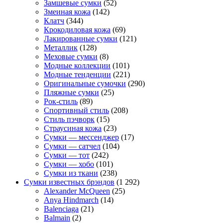
Замшевые сумки
(52)
Змеиная кожа
(142)
Клатч
(344)
Крокодиловая кожа
(69)
Лакированные сумки
(121)
Металлик
(128)
Меховые сумки
(8)
Модные коллекции
(101)
Модные тенденции
(221)
Оригинальные сумочки
(290)
Пляжные сумки
(25)
Рок-стиль
(89)
Спортивный стиль
(208)
Стиль пэчворк
(15)
Страусиная кожа
(23)
Сумки — мессенджер
(17)
Сумки — сатчел
(104)
Сумки — тот
(242)
Сумки — хобо
(101)
Сумки из ткани
(238)
Сумки известных брэндов
(1 292)
Alexander McQueen
(25)
Anya Hindmarch
(14)
Balenciaga
(21)
Balmain
(2)