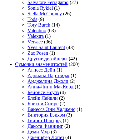
Salvatore Ferragamo
(27)
Sonia Rykiel
(1)
Stella McCartney
(26)
Tods
(9)
Tory Burch
(14)
Valentino
(63)
Valextra
(1)
Versace
(36)
Yves Saint Laurent
(43)
Zac Posen
(1)
Другие дизайнеры
(42)
Сумочки знаменитостей
(200)
Агнесс Дейн
(1)
Адриана Партридж
(1)
Анджелина Джоли
(2)
Анна-Линн МакКорд
(1)
Бейонсе Ноулз
(4)
Блейк Лайвли
(2)
Бритни Спирс
(2)
Ванесса Энн Хадженс
(1)
Виктория Бэкхэм
(3)
Гвинет Пэлтроу
(1)
Дакота Фаннинг
(2)
Деми Мур
(3)
Дженифер Лопез
(4)