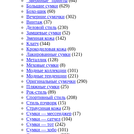
"Звериные" принты
(64)
Большие сумки
(629)
Бохо-шик
(60)
Вечерние сумочки
(302)
Винтаж
(37)
Деловой стиль
(230)
Замшевые сумки
(52)
Змеиная кожа
(142)
Клатч
(344)
Крокодиловая кожа
(69)
Лакированные сумки
(121)
Металлик
(128)
Меховые сумки
(8)
Модные коллекции
(101)
Модные тенденции
(221)
Оригинальные сумочки
(290)
Пляжные сумки
(25)
Рок-стиль
(89)
Спортивный стиль
(208)
Стиль пэчворк
(15)
Страусиная кожа
(23)
Сумки — мессенджер
(17)
Сумки — сатчел
(104)
Сумки — тот
(242)
Сумки — хобо
(101)