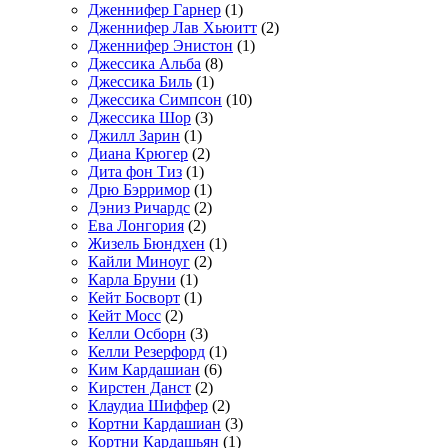
Дженнифер Гарнер
(1)
Дженнифер Лав Хьюитт
(2)
Дженнифер Энистон
(1)
Джессика Альба
(8)
Джессика Биль
(1)
Джессика Симпсон
(10)
Джессика Шор
(3)
Джилл Зарин
(1)
Диана Крюгер
(2)
Дита фон Тиз
(1)
Дрю Бэрримор
(1)
Дэниз Ричардс
(2)
Ева Лонгория
(2)
Жизель Бюндхен
(1)
Кайли Миноуг
(2)
Карла Бруни
(1)
Кейт Босворт
(1)
Кейт Мосс
(2)
Келли Осборн
(3)
Келли Резерфорд
(1)
Ким Кардашиан
(6)
Кирстен Данст
(2)
Клаудиа Шиффер
(2)
Кортни Кардашиан
(3)
Кортни Кардашьян
(1)