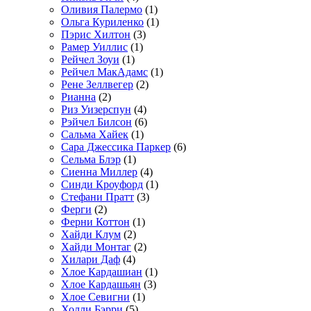
Оливия Палермо
(1)
Ольга Куриленко
(1)
Пэрис Хилтон
(3)
Рамер Уиллис
(1)
Рейчел Зоуи
(1)
Рейчел МакАдамс
(1)
Рене Зеллвегер
(2)
Рианна
(2)
Риз Уизерспун
(4)
Рэйчел Билсон
(6)
Сальма Хайек
(1)
Сара Джессика Паркер
(6)
Сельма Блэр
(1)
Сиенна Миллер
(4)
Синди Кроуфорд
(1)
Стефани Пратт
(3)
Ферги
(2)
Ферни Коттон
(1)
Хайди Клум
(2)
Хайди Монтаг
(2)
Хилари Даф
(4)
Хлое Кардашиан
(1)
Хлое Кардашьян
(3)
Хлое Севигни
(1)
Холли Бэрри
(5)