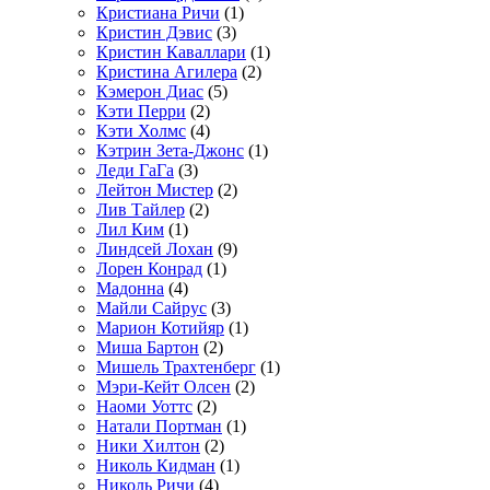
Кристиана Ричи
(1)
Кристин Дэвис
(3)
Кристин Каваллари
(1)
Кристина Агилера
(2)
Кэмерон Диас
(5)
Кэти Перри
(2)
Кэти Холмс
(4)
Кэтрин Зета-Джонс
(1)
Леди ГаГа
(3)
Лейтон Мистер
(2)
Лив Тайлер
(2)
Лил Ким
(1)
Линдсей Лохан
(9)
Лорен Конрад
(1)
Мадонна
(4)
Майли Сайрус
(3)
Марион Котийяр
(1)
Миша Бартон
(2)
Мишель Трахтенберг
(1)
Мэри-Кейт Олсен
(2)
Наоми Уоттс
(2)
Натали Портман
(1)
Ники Хилтон
(2)
Николь Кидман
(1)
Николь Ричи
(4)