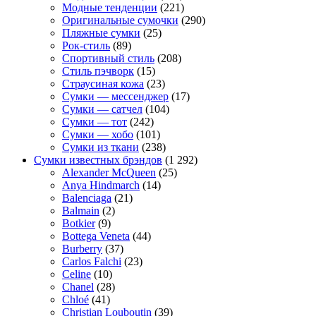
Модные тенденции
(221)
Оригинальные сумочки
(290)
Пляжные сумки
(25)
Рок-стиль
(89)
Спортивный стиль
(208)
Стиль пэчворк
(15)
Страусиная кожа
(23)
Сумки — мессенджер
(17)
Сумки — сатчел
(104)
Сумки — тот
(242)
Сумки — хобо
(101)
Сумки из ткани
(238)
Сумки известных брэндов
(1 292)
Alexander McQueen
(25)
Anya Hindmarch
(14)
Balenciaga
(21)
Balmain
(2)
Botkier
(9)
Bottega Veneta
(44)
Burberry
(37)
Carlos Falchi
(23)
Celine
(10)
Chanel
(28)
Chloé
(41)
Christian Louboutin
(39)