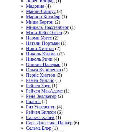
Лорен Конрад
(1)
Мадонна
(4)
Майли Сайрус
(3)
Марион Котийяр
(1)
Миша Бартон
(2)
Мишель Трахтенберг
(1)
Мэри-Кейт Олсен
(2)
Наоми Уоттс
(2)
Натали Портман
(1)
Ники Хилтон
(2)
Николь Кидман
(1)
Николь Ричи
(4)
Оливия Палермо
(1)
Ольга Куриленко
(1)
Пэрис Хилтон
(3)
Рамер Уиллис
(1)
Рейчел Зоуи
(1)
Рейчел МакАдамс
(1)
Рене Зеллвегер
(2)
Рианна
(2)
Риз Уизерспун
(4)
Рэйчел Билсон
(6)
Сальма Хайек
(1)
Сара Джессика Паркер
(6)
Сельма Блэр
(1)