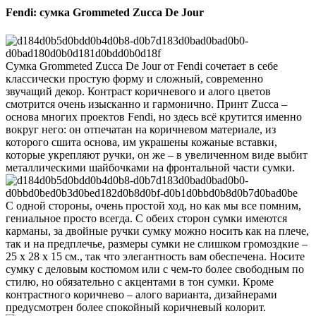
Fendi: сумка Grommeted Zucca De Jour
Сумка Grommeted Zucca De Jour от Fendi сочетает в себе
классически простую форму и сложный, современно
звучащий декор. Контраст коричневого и алого цветов
смотрится очень изысканно и гармонично.
Принт Zucca –
основа многих проектов Fendi, но здесь всё крутится именно
вокруг него: он отпечатан на коричневом материале, из
которого сшита основа, им украшены кожаные вставки,
которые укрепляют ручки, он же – в увеличенном виде выбит
металлическими шайбочками на фронтальной части сумки.
С одной стороны, очень простой ход, но как мы все помним,
гениальное просто всегда. С обеих сторон сумки имеются
карманы, за двойные ручки сумку можно носить как на плече,
так и на предплечье, размеры сумки не слишком громоздкие –
25 х 28 х 15 см., так что элегантность вам обеспечена. Носите
сумку с деловым костюмом или с чем-то более свободным по
стилю, но обязательно с акцентами в тон сумки. Кроме
контрастного коричнево – алого варианта, дизайнерами
предусмотрен более спокойный коричневый колорит.