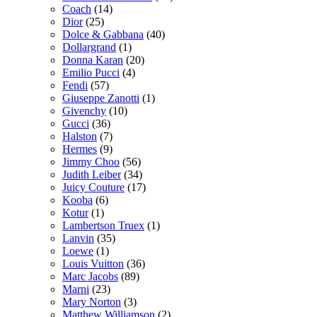
Coach
(14)
Dior
(25)
Dolce & Gabbana
(40)
Dollargrand
(1)
Donna Karan
(20)
Emilio Pucci
(4)
Fendi
(57)
Giuseppe Zanotti
(1)
Givenchy
(10)
Gucci
(36)
Halston
(7)
Hermes
(9)
Jimmy Choo
(56)
Judith Leiber
(34)
Juicy Couture
(17)
Kooba
(6)
Kotur
(1)
Lambertson Truex
(1)
Lanvin
(35)
Loewe
(1)
Louis Vuitton
(36)
Marc Jacobs
(89)
Marni
(23)
Mary Norton
(3)
Matthew Williamson
(2)