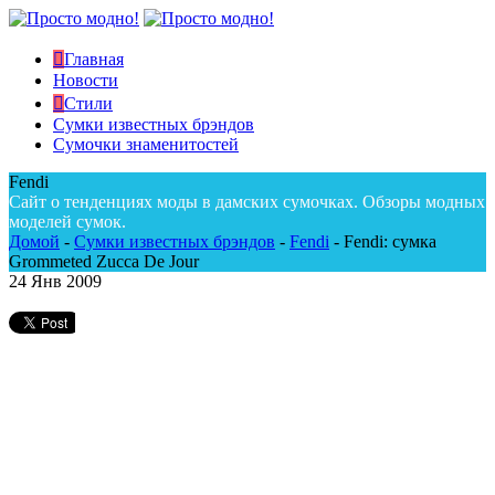
Главная
Новости
Стили
Сумки известных брэндов
Сумочки знаменитостей
Fendi
Сайт о тенденциях моды в дамских сумочках. Обзоры модных
моделей сумок.
Домой
-
Сумки известных брэндов
-
Fendi
-
Fendi: сумка
Grommeted Zucca De Jour
24
Янв 2009