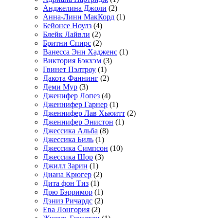
Анджелина Джоли
(2)
Анна-Линн МакКорд
(1)
Бейонсе Ноулз
(4)
Блейк Лайвли
(2)
Бритни Спирс
(2)
Ванесса Энн Хадженс
(1)
Виктория Бэкхэм
(3)
Гвинет Пэлтроу
(1)
Дакота Фаннинг
(2)
Деми Мур
(3)
Дженифер Лопез
(4)
Дженнифер Гарнер
(1)
Дженнифер Лав Хьюитт
(2)
Дженнифер Энистон
(1)
Джессика Альба
(8)
Джессика Биль
(1)
Джессика Симпсон
(10)
Джессика Шор
(3)
Джилл Зарин
(1)
Диана Крюгер
(2)
Дита фон Тиз
(1)
Дрю Бэрримор
(1)
Дэниз Ричардс
(2)
Ева Лонгория
(2)