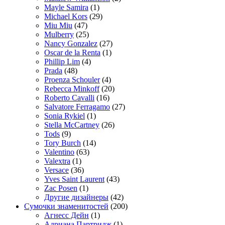
Mayle Samira
(1)
Michael Kors
(29)
Miu Miu
(47)
Mulberry
(25)
Nancy Gonzalez
(27)
Oscar de la Renta
(1)
Phillip Lim
(4)
Prada
(48)
Proenza Schouler
(4)
Rebecca Minkoff
(20)
Roberto Cavalli
(16)
Salvatore Ferragamo
(27)
Sonia Rykiel
(1)
Stella McCartney
(26)
Tods
(9)
Tory Burch
(14)
Valentino
(63)
Valextra
(1)
Versace
(36)
Yves Saint Laurent
(43)
Zac Posen
(1)
Другие дизайнеры
(42)
Сумочки знаменитостей
(200)
Агнесс Дейн
(1)
Адриана Партридж
(1)