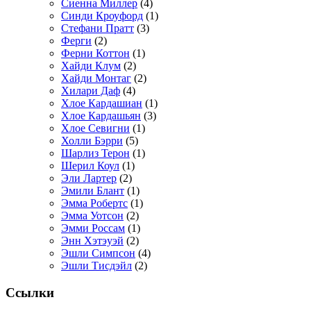
Сиенна Миллер
(4)
Синди Кроуфорд
(1)
Стефани Пратт
(3)
Ферги
(2)
Ферни Коттон
(1)
Хайди Клум
(2)
Хайди Монтаг
(2)
Хилари Даф
(4)
Хлое Кардашиан
(1)
Хлое Кардашьян
(3)
Хлое Севигни
(1)
Холли Бэрри
(5)
Шарлиз Терон
(1)
Шерил Коул
(1)
Эли Лартер
(2)
Эмили Блант
(1)
Эмма Робертс
(1)
Эмма Уотсон
(2)
Эмми Россам
(1)
Энн Хэтэуэй
(2)
Эшли Симпсон
(4)
Эшли Тисдэйл
(2)
Ссылки