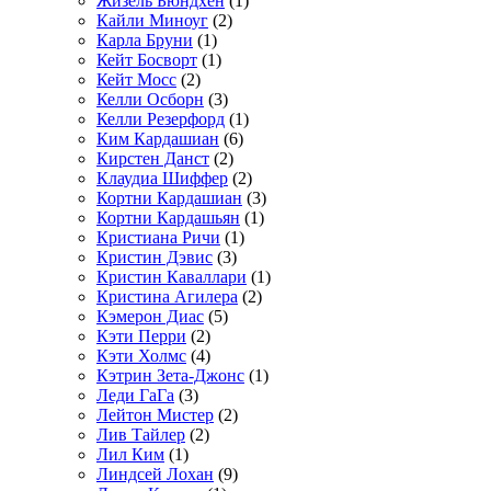
Жизель Бюндхен
(1)
Кайли Миноуг
(2)
Карла Бруни
(1)
Кейт Босворт
(1)
Кейт Мосс
(2)
Келли Осборн
(3)
Келли Резерфорд
(1)
Ким Кардашиан
(6)
Кирстен Данст
(2)
Клаудиа Шиффер
(2)
Кортни Кардашиан
(3)
Кортни Кардашьян
(1)
Кристиана Ричи
(1)
Кристин Дэвис
(3)
Кристин Каваллари
(1)
Кристина Агилера
(2)
Кэмерон Диас
(5)
Кэти Перри
(2)
Кэти Холмс
(4)
Кэтрин Зета-Джонс
(1)
Леди ГаГа
(3)
Лейтон Мистер
(2)
Лив Тайлер
(2)
Лил Ким
(1)
Линдсей Лохан
(9)