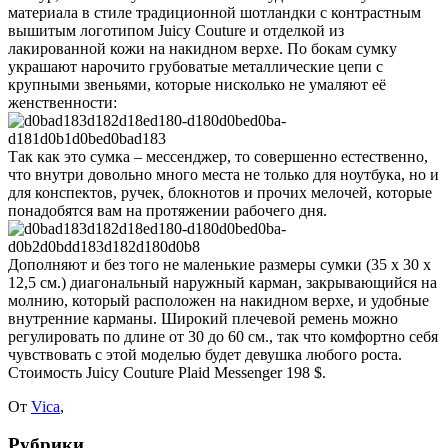
материала в стиле традиционной шотландки с контрастным
вышитым логотипом Juicy Couture и отделкой из
лакированной кожи на накидном верхе. По бокам сумку
украшают нарочито грубоватые металлические цепи с
крупными звеньями, которые нисколько не умаляют её
женственности:
Так как это сумка – мессенджер, то совершенно естественно,
что внутри довольно много места не только для ноутбука, но и
для конспектов, ручек, блокнотов и прочих мелочей, которые
понадобятся вам на протяжении рабочего дня.
Дополняют и без того не маленькие размеры сумки (35 х 30 х
12,5 см.) диагональный наружный карман, закрывающийся на
молнию, который расположен на накидном верхе, и удобные
внутренние карманы. Широкий плечевой ремень можно
регулировать по длине от 30 до 60 см., так что комфортно себя
чувствовать с этой моделью будет девушка любого роста.
Стоимость Juicy Couture Plaid Messenger 198 $.
От
Vica
,
Рубрики