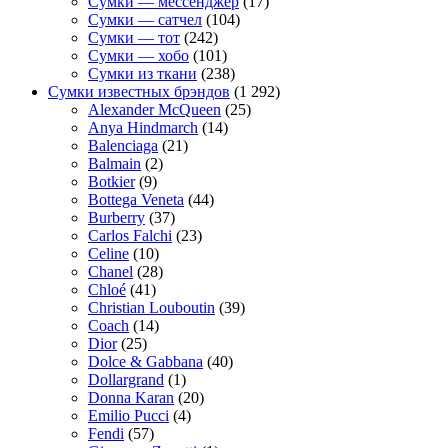
Сумки — мессенджер
(17)
Сумки — сатчел
(104)
Сумки — тот
(242)
Сумки — хобо
(101)
Сумки из ткани
(238)
Сумки известных брэндов
(1 292)
Alexander McQueen
(25)
Anya Hindmarch
(14)
Balenciaga
(21)
Balmain
(2)
Botkier
(9)
Bottega Veneta
(44)
Burberry
(37)
Carlos Falchi
(23)
Celine
(10)
Chanel
(28)
Chloé
(41)
Christian Louboutin
(39)
Coach
(14)
Dior
(25)
Dolce & Gabbana
(40)
Dollargrand
(1)
Donna Karan
(20)
Emilio Pucci
(4)
Fendi
(57)