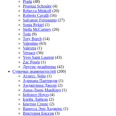
Prada
(48)
Proenza Schouler
(4)
Rebecca Minkoff
(20)
Roberto Cavalli
(16)
Salvatore Ferragamo
(27)
Sonia Rykiel
(1)
Stella McCartney
(26)
Tods
(9)
Tory Burch
(14)
Valentino
(63)
Valextra
(1)
Versace
(36)
Yves Saint Laurent
(43)
Zac Posen
(1)
Другие дизайнеры
(42)
Сумочки знаменитостей
(200)
Агнесс Дейн
(1)
Адриана Партридж
(1)
Анджелина Джоли
(2)
Анна-Линн МакКорд
(1)
Бейонсе Ноулз
(4)
Блейк Лайвли
(2)
Бритни Спирс
(2)
Ванесса Энн Хадженс
(1)
Виктория Бэкхэм
(3)