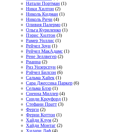
Натали Портман
(1)
Ники Хилтон
(2)
Николь Кидман
(1)
Николь Ричи
(4)
Оливия Палермо
(1)
Ольга Куриленко
(1)
Пэрис Хилтон
(3)
Рамер Уиллис
(1)
Рейчел Зоуи
(1)
Рейчел МакАдамс
(1)
Рене Зеллвегер
(2)
Рианна
(2)
Риз Уизерспун
(4)
Рэйчел Билсон
(6)
Сальма Хайек
(1)
Сара Джессика Паркер
(6)
Сельма Блэр
(1)
Сиенна Миллер
(4)
Синди Кроуфорд
(1)
Стефани Пратт
(3)
Ферги
(2)
Ферни Коттон
(1)
Хайди Клум
(2)
Хайди Монтаг
(2)
Хилари Даф
(4)