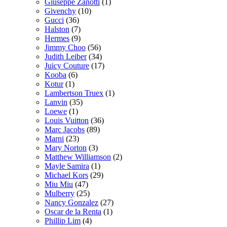
Giuseppe Zanotti
(1)
Givenchy
(10)
Gucci
(36)
Halston
(7)
Hermes
(9)
Jimmy Choo
(56)
Judith Leiber
(34)
Juicy Couture
(17)
Kooba
(6)
Kotur
(1)
Lambertson Truex
(1)
Lanvin
(35)
Loewe
(1)
Louis Vuitton
(36)
Marc Jacobs
(89)
Marni
(23)
Mary Norton
(3)
Matthew Williamson
(2)
Mayle Samira
(1)
Michael Kors
(29)
Miu Miu
(47)
Mulberry
(25)
Nancy Gonzalez
(27)
Oscar de la Renta
(1)
Phillip Lim
(4)