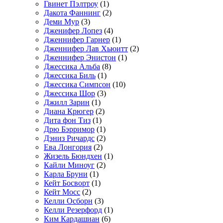
Гвинет Пэлтроу
(1)
Дакота Фаннинг
(2)
Деми Мур
(3)
Дженифер Лопез
(4)
Дженнифер Гарнер
(1)
Дженнифер Лав Хьюитт
(2)
Дженнифер Энистон
(1)
Джессика Альба
(8)
Джессика Биль
(1)
Джессика Симпсон
(10)
Джессика Шор
(3)
Джилл Зарин
(1)
Диана Крюгер
(2)
Дита фон Тиз
(1)
Дрю Бэрримор
(1)
Дэниз Ричардс
(2)
Ева Лонгория
(2)
Жизель Бюндхен
(1)
Кайли Миноуг
(2)
Карла Бруни
(1)
Кейт Босворт
(1)
Кейт Мосс
(2)
Келли Осборн
(3)
Келли Резерфорд
(1)
Ким Кардашиан
(6)