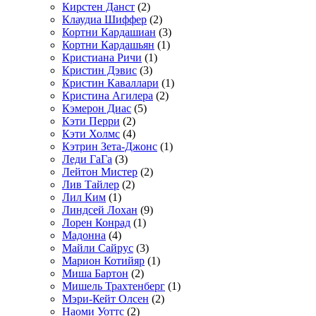
Кирстен Данст
(2)
Клаудиа Шиффер
(2)
Кортни Кардашиан
(3)
Кортни Кардашьян
(1)
Кристиана Ричи
(1)
Кристин Дэвис
(3)
Кристин Каваллари
(1)
Кристина Агилера
(2)
Кэмерон Диас
(5)
Кэти Перри
(2)
Кэти Холмс
(4)
Кэтрин Зета-Джонс
(1)
Леди ГаГа
(3)
Лейтон Мистер
(2)
Лив Тайлер
(2)
Лил Ким
(1)
Линдсей Лохан
(9)
Лорен Конрад
(1)
Мадонна
(4)
Майли Сайрус
(3)
Марион Котийяр
(1)
Миша Бартон
(2)
Мишель Трахтенберг
(1)
Мэри-Кейт Олсен
(2)
Наоми Уоттс
(2)