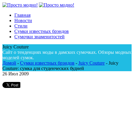
Главная
Новости
Стили
Сумки известных брэндов
Сумочки знаменитостей
Juicy Couture
Сайт о тенденциях моды в дамских сумочках. Обзоры модных
моделей сумок.
Домой
-
Сумки известных брэндов
-
Juicy Couture
-
Juicy
Couture: сумка для студенческих будней
26
Июл 2009