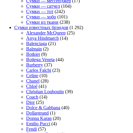
Сумки — мессенджер
(17)
Сумки — сатчел
(104)
Сумки — тот
(242)
Сумки — хобо
(101)
Сумки из ткани
(238)
Сумки известных брэндов
(1 292)
Alexander McQueen
(25)
Anya Hindmarch
(14)
Balenciaga
(21)
Balmain
(2)
Botkier
(9)
Bottega Veneta
(44)
Burberry
(37)
Carlos Falchi
(23)
Celine
(10)
Chanel
(28)
Chloé
(41)
Christian Louboutin
(39)
Coach
(14)
Dior
(25)
Dolce & Gabbana
(40)
Dollargrand
(1)
Donna Karan
(20)
Emilio Pucci
(4)
Fendi
(57)