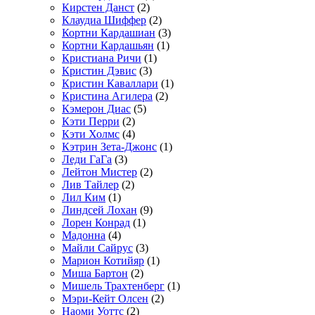
Кирстен Данст
(2)
Клаудиа Шиффер
(2)
Кортни Кардашиан
(3)
Кортни Кардашьян
(1)
Кристиана Ричи
(1)
Кристин Дэвис
(3)
Кристин Каваллари
(1)
Кристина Агилера
(2)
Кэмерон Диас
(5)
Кэти Перри
(2)
Кэти Холмс
(4)
Кэтрин Зета-Джонс
(1)
Леди ГаГа
(3)
Лейтон Мистер
(2)
Лив Тайлер
(2)
Лил Ким
(1)
Линдсей Лохан
(9)
Лорен Конрад
(1)
Мадонна
(4)
Майли Сайрус
(3)
Марион Котийяр
(1)
Миша Бартон
(2)
Мишель Трахтенберг
(1)
Мэри-Кейт Олсен
(2)
Наоми Уоттс
(2)