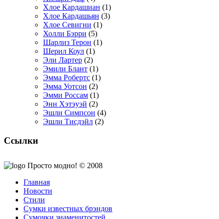
Хлое Кардашиан
(1)
Хлое Кардашьян
(3)
Хлое Севигни
(1)
Холли Бэрри
(5)
Шарлиз Терон
(1)
Шерил Коул
(1)
Эли Лартер
(2)
Эмили Блант
(1)
Эмма Робертс
(1)
Эмма Уотсон
(2)
Эмми Россам
(1)
Энн Хэтэуэй
(2)
Эшли Симпсон
(4)
Эшли Тисдэйл
(2)
Ссылки
Просто модно! © 2008
Главная
Новости
Стили
Сумки известных брэндов
Сумочки знаменитостей