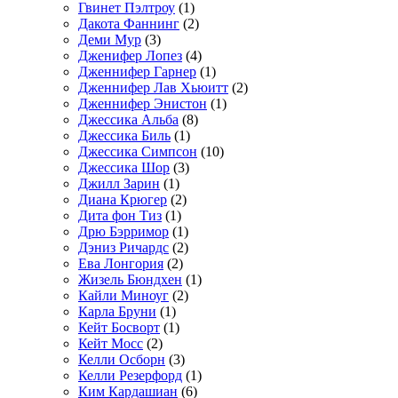
Гвинет Пэлтроу
(1)
Дакота Фаннинг
(2)
Деми Мур
(3)
Дженифер Лопез
(4)
Дженнифер Гарнер
(1)
Дженнифер Лав Хьюитт
(2)
Дженнифер Энистон
(1)
Джессика Альба
(8)
Джессика Биль
(1)
Джессика Симпсон
(10)
Джессика Шор
(3)
Джилл Зарин
(1)
Диана Крюгер
(2)
Дита фон Тиз
(1)
Дрю Бэрримор
(1)
Дэниз Ричардс
(2)
Ева Лонгория
(2)
Жизель Бюндхен
(1)
Кайли Миноуг
(2)
Карла Бруни
(1)
Кейт Босворт
(1)
Кейт Мосс
(2)
Келли Осборн
(3)
Келли Резерфорд
(1)
Ким Кардашиан
(6)