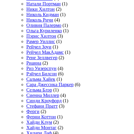
Натали Портман
(1)
Ники Хилтон
(2)
Николь Кидман
(1)
Николь Ричи
(4)
Оливия Палермо
(1)
Ольга Куриленко
(1)
Пэрис Хилтон
(3)
Рамер Уиллис
(1)
Рейчел Зоуи
(1)
Рейчел МакАдамс
(1)
Рене Зеллвегер
(2)
Рианна
(2)
Риз Уизерспун
(4)
Рэйчел Билсон
(6)
Сальма Хайек
(1)
Сара Джессика Паркер
(6)
Сельма Блэр
(1)
Сиенна Миллер
(4)
Синди Кроуфорд
(1)
Стефани Пратт
(3)
Ферги
(2)
Ферни Коттон
(1)
Хайди Клум
(2)
Хайди Монтаг
(2)
Хилари Даф
(4)