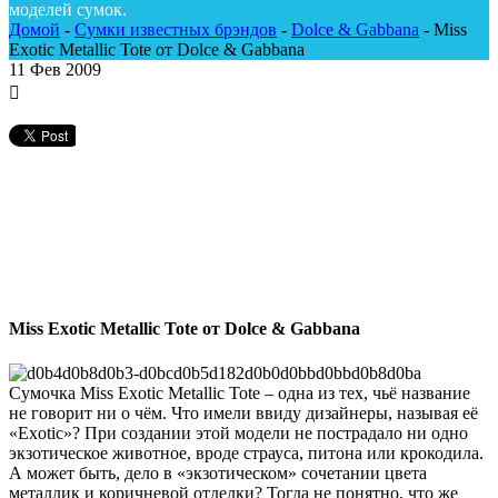
моделей сумок.
Домой
-
Сумки известных брэндов
-
Dolce & Gabbana
-
Miss
Exotic Metallic Tote от Dolce & Gabbana
11
Фев 2009
Miss Exotic Metallic Tote от Dolce & Gabbana
Сумочка Miss Exotic Metallic Tote – одна из тех, чьё название
не говорит ни о чём. Что имели ввиду дизайнеры, называя её
«Exotic»? При создании этой модели не пострадало ни одно
экзотическое животное, вроде страуса, питона или крокодила.
А может быть, дело в «экзотическом» сочетании цвета
металлик и коричневой отделки? Тогда не понятно, что же