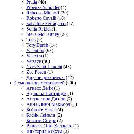
Prada
(48)
Proenza Schouler
(4)
Rebecca Minkoff
(20)
Roberto Cavalli
(16)
Salvatore Ferragamo
(27)
Sonia Rykiel
(1)
Stella McCartney
(26)
Tods
(9)
Tory Burch
(14)
Valentino
(63)
Valextra
(1)
Versace
(36)
Yves Saint Laurent
(43)
Zac Posen
(1)
Другие дизайнеры
(42)
Сумочки знаменитостей
(200)
Агнесс Дейн
(1)
Адриана Партридж
(1)
Анджелина Джоли
(2)
Анна-Линн МакКорд
(1)
Бейонсе Ноулз
(4)
Блейк Лайвли
(2)
Бритни Спирс
(2)
Ванесса Энн Хадженс
(1)
Виктория Бэкхэм
(3)