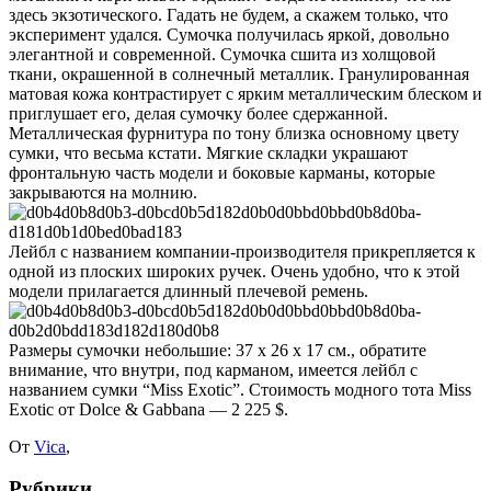
здесь экзотического. Гадать не будем, а скажем только, что
эксперимент удался. Сумочка получилась яркой, довольно
элегантной и современной.
Сумочка сшита из холщовой
ткани, окрашенной в солнечный металлик. Гранулированная
матовая кожа контрастирует с ярким металлическим блеском и
приглушает его, делая сумочку более сдержанной.
Металлическая фурнитура по тону близка основному цвету
сумки, что весьма кстати. Мягкие складки украшают
фронтальную часть модели и боковые карманы, которые
закрываются на молнию.
Лейбл с названием компании-производителя прикрепляется к
одной из плоских широких ручек. Очень удобно, что к этой
модели прилагается длинный плечевой ремень.
Размеры сумочки небольшие: 37 х 26 х 17 см., обратите
внимание, что внутри, под карманом, имеется лейбл с
названием сумки “Miss Exotic”. Стоимость модного тота Miss
Exotic от Dolce & Gabbana — 2 225 $.
От
Vica
,
Рубрики