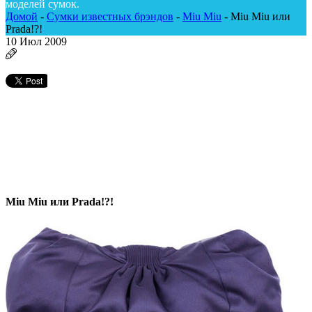
моделей сумок.
Домой
-
Сумки известных брэндов
-
Miu Miu
-
Miu Miu или
Prada!?!
10
Июл 2009
Miu Miu или Prada!?!