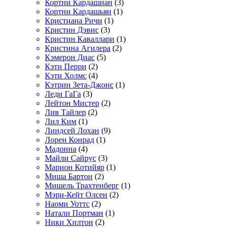
Кортни Кардашиан
(3)
Кортни Кардашьян
(1)
Кристиана Ричи
(1)
Кристин Дэвис
(3)
Кристин Каваллари
(1)
Кристина Агилера
(2)
Кэмерон Диас
(5)
Кэти Перри
(2)
Кэти Холмс
(4)
Кэтрин Зета-Джонс
(1)
Леди ГаГа
(3)
Лейтон Мистер
(2)
Лив Тайлер
(2)
Лил Ким
(1)
Линдсей Лохан
(9)
Лорен Конрад
(1)
Мадонна
(4)
Майли Сайрус
(3)
Марион Котийяр
(1)
Миша Бартон
(2)
Мишель Трахтенберг
(1)
Мэри-Кейт Олсен
(2)
Наоми Уоттс
(2)
Натали Портман
(1)
Ники Хилтон
(2)