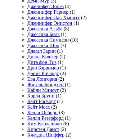
Деми Мур
(3)
Дженифер Лопез
(4)
Дженнифер Гарнер
(1)
Дженнифер Лав Хьюитт
(2)
Дженнифер Энистон
(1)
Джессика Альба
(8)
Джессика Биль
(1)
Джессика Симпсон
(10)
Джессика Шор
(3)
Джилл Зарин
(1)
Диана Крюгер
(2)
Дита фон Тиз
(1)
Дрю Бэрримор
(1)
Дэниз Ричардс
(2)
Ева Лонгория
(2)
Жизель Бюндхен
(1)
Кайли Миноуг
(2)
Карла Бруни
(1)
Кейт Босворт
(1)
Кейт Мосс
(2)
Келли Осборн
(3)
Келли Резерфорд
(1)
Ким Кардашиан
(6)
Кирстен Данст
(2)
Клаудиа Шиффер
(2)