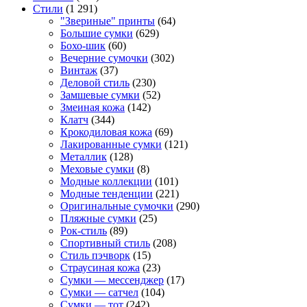
Стили
(1 291)
"Звериные" принты
(64)
Большие сумки
(629)
Бохо-шик
(60)
Вечерние сумочки
(302)
Винтаж
(37)
Деловой стиль
(230)
Замшевые сумки
(52)
Змеиная кожа
(142)
Клатч
(344)
Крокодиловая кожа
(69)
Лакированные сумки
(121)
Металлик
(128)
Меховые сумки
(8)
Модные коллекции
(101)
Модные тенденции
(221)
Оригинальные сумочки
(290)
Пляжные сумки
(25)
Рок-стиль
(89)
Спортивный стиль
(208)
Стиль пэчворк
(15)
Страусиная кожа
(23)
Сумки — мессенджер
(17)
Сумки — сатчел
(104)
Сумки — тот
(242)