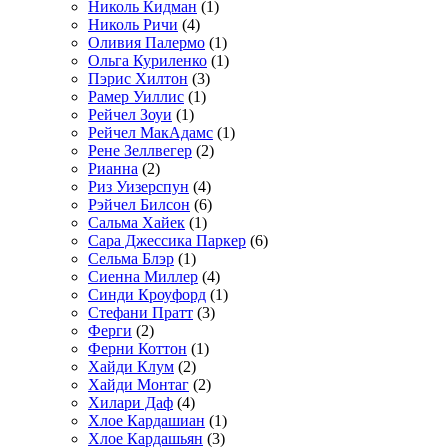
Николь Кидман
(1)
Николь Ричи
(4)
Оливия Палермо
(1)
Ольга Куриленко
(1)
Пэрис Хилтон
(3)
Рамер Уиллис
(1)
Рейчел Зоуи
(1)
Рейчел МакАдамс
(1)
Рене Зеллвегер
(2)
Рианна
(2)
Риз Уизерспун
(4)
Рэйчел Билсон
(6)
Сальма Хайек
(1)
Сара Джессика Паркер
(6)
Сельма Блэр
(1)
Сиенна Миллер
(4)
Синди Кроуфорд
(1)
Стефани Пратт
(3)
Ферги
(2)
Ферни Коттон
(1)
Хайди Клум
(2)
Хайди Монтаг
(2)
Хилари Даф
(4)
Хлое Кардашиан
(1)
Хлое Кардашьян
(3)