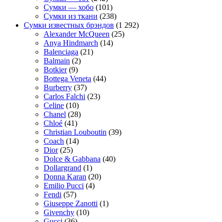
Сумки — хобо
(101)
Сумки из ткани
(238)
Сумки известных брэндов
(1 292)
Alexander McQueen
(25)
Anya Hindmarch
(14)
Balenciaga
(21)
Balmain
(2)
Botkier
(9)
Bottega Veneta
(44)
Burberry
(37)
Carlos Falchi
(23)
Celine
(10)
Chanel
(28)
Chloé
(41)
Christian Louboutin
(39)
Coach
(14)
Dior
(25)
Dolce & Gabbana
(40)
Dollargrand
(1)
Donna Karan
(20)
Emilio Pucci
(4)
Fendi
(57)
Giuseppe Zanotti
(1)
Givenchy
(10)
Gucci
(36)