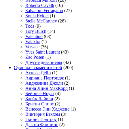
Rebecca Minkoff
(20)
Roberto Cavalli
(16)
Salvatore Ferragamo
(27)
Sonia Rykiel
(1)
Stella McCartney
(26)
Tods
(9)
Tory Burch
(14)
Valentino
(63)
Valextra
(1)
Versace
(36)
Yves Saint Laurent
(43)
Zac Posen
(1)
Другие дизайнеры
(42)
Сумочки знаменитостей
(200)
Агнесс Дейн
(1)
Адриана Партридж
(1)
Анджелина Джоли
(2)
Анна-Линн МакКорд
(1)
Бейонсе Ноулз
(4)
Блейк Лайвли
(2)
Бритни Спирс
(2)
Ванесса Энн Хадженс
(1)
Виктория Бэкхэм
(3)
Гвинет Пэлтроу
(1)
Дакота Фаннинг
(2)