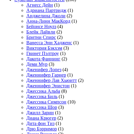
Агнесс Дейн
(1)
Адриана Партридж
(1)
Анджелина Джоли
(2)
Анна-Линн МакКорд
(1)
Бейонсе Ноулз
(4)
Блейк Лайвли
(2)
Бритни Спирс
(2)
Ванесса Энн Хадженс
(1)
Виктория Бэкхэм
(3)
Гвинет Пэлтроу
(1)
Дакота Фаннинг
(2)
Деми Мур
(3)
Дженифер Лопез
(4)
Дженнифер Гарнер
(1)
Дженнифер Лав Хьюитт
(2)
Дженнифер Энистон
(1)
Джессика Альба
(8)
Джессика Биль
(1)
Джессика Симпсон
(10)
Джессика Шор
(3)
Джилл Зарин
(1)
Диана Крюгер
(2)
Дита фон Тиз
(1)
Дрю Бэрримор
(1)