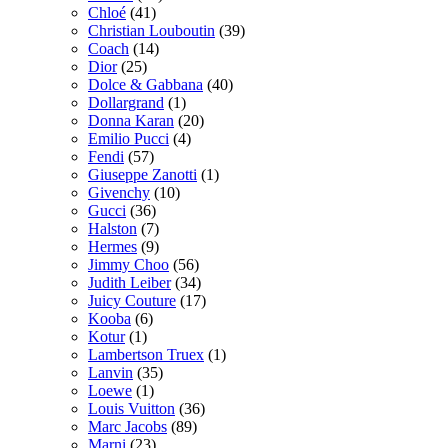
Chloé
(41)
Christian Louboutin
(39)
Coach
(14)
Dior
(25)
Dolce & Gabbana
(40)
Dollargrand
(1)
Donna Karan
(20)
Emilio Pucci
(4)
Fendi
(57)
Giuseppe Zanotti
(1)
Givenchy
(10)
Gucci
(36)
Halston
(7)
Hermes
(9)
Jimmy Choo
(56)
Judith Leiber
(34)
Juicy Couture
(17)
Kooba
(6)
Kotur
(1)
Lambertson Truex
(1)
Lanvin
(35)
Loewe
(1)
Louis Vuitton
(36)
Marc Jacobs
(89)
Marni
(23)