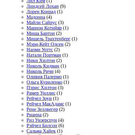
Лил Ким
(1)
Линдсей Лохан
(9)
Лорен Конрад
(1)
Мадонна
(4)
Майли Сайрус
(3)
Марион Котийяр
(1)
Миша Бартон
(2)
Мишель Трахтенберг
(1)
Мэри-Кейт Олсен
(2)
Наоми Уоттс
(2)
Натали Портман
(1)
Ники Хилтон
(2)
Николь Кидман
(1)
Николь Ричи
(4)
Оливия Палермо
(1)
Ольга Куриленко
(1)
Пэрис Хилтон
(3)
Рамер Уиллис
(1)
Рейчел Зоуи
(1)
Рейчел МакАдамс
(1)
Рене Зеллвегер
(2)
Рианна
(2)
Риз Уизерспун
(4)
Рэйчел Билсон
(6)
Сальма Хайек
(1)