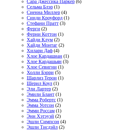
Сара Джессика Паркер
(6)
Сельма Блэр
(1)
Сиенна Миллер
(4)
Синди Кроуфорд
(1)
Стефани Пратт
(3)
Ферги
(2)
Ферни Коттон
(1)
Хайди Клум
(2)
Хайди Монтаг
(2)
Хилари Даф
(4)
Хлое Кардашиан
(1)
Хлое Кардашьян
(3)
Хлое Севигни
(1)
Холли Бэрри
(5)
Шарлиз Терон
(1)
Шерил Коул
(1)
Эли Лартер
(2)
Эмили Блант
(1)
Эмма Робертс
(1)
Эмма Уотсон
(2)
Эмми Россам
(1)
Энн Хэтэуэй
(2)
Эшли Симпсон
(4)
Эшли Тисдэйл
(2)