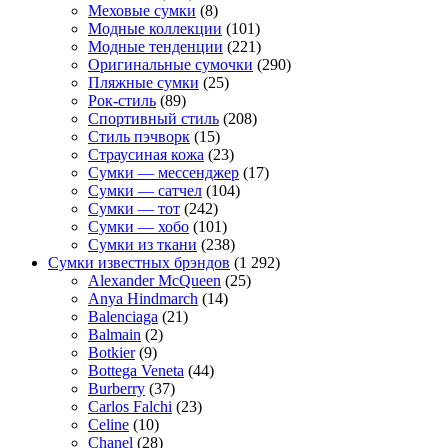
Меховые сумки
(8)
Модные коллекции
(101)
Модные тенденции
(221)
Оригинальные сумочки
(290)
Пляжные сумки
(25)
Рок-стиль
(89)
Спортивный стиль
(208)
Стиль пэчворк
(15)
Страусиная кожа
(23)
Сумки — мессенджер
(17)
Сумки — сатчел
(104)
Сумки — тот
(242)
Сумки — хобо
(101)
Сумки из ткани
(238)
Сумки известных брэндов
(1 292)
Alexander McQueen
(25)
Anya Hindmarch
(14)
Balenciaga
(21)
Balmain
(2)
Botkier
(9)
Bottega Veneta
(44)
Burberry
(37)
Carlos Falchi
(23)
Celine
(10)
Chanel
(28)