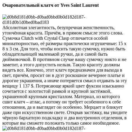
Очаровательный клатч от Yves Saint Laurent
Абсолютная элегантность, безупречная женственность,
утончённая красота. Причём, в прямом смысле этого слова.
Сумочка Clutch with Crystal Clasp отличается особой
миниатюрностью, её размеры практически игрушечные: 15 х
8 х 3 см. Для того, чтобы носить такую сумочку, нужно быть
обладательницей маленькой ручки, да и самой быть
дюймовочкой. В противном случае вашу сумочку никто и не
заметит, а этого допустить нельзя.
Такую красоту должны
видеть все. Конечно, этот клатч предназначен для выхода в
свет, причём, просит он в дуэт роскошное вечернее платье и
дорогие украшения, а иначе потеряется смысл отдавать за эту
вещицу 1 137 $. Потрясающе яркий цвет фуксии изысканно
сочетается с золотистой рамкой и крупной застёжкой,
украшенной крупным кристаллом. Материал, из которого
сшит клатч – атлас, а потому он требует особенного к себе
отношения, да и выглядит он особенно. Мерцает и бликует
даже при искусственном свете. Открыв застёжку, вы увидите
чёрную бархатную подкладку и два внутренних отделения, в
которые вы сможете положить только самое необходимое.