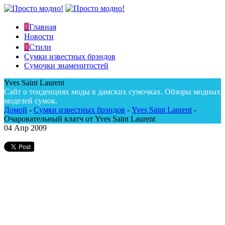
Главная
Новости
Стили
Сумки известных брэндов
Сумочки знаменитостей
Yves Saint Laurent
Сайт о тенденциях моды в дамских сумочках. Обзоры модных
моделей сумок.
Домой
-
Сумки известных брэндов
-
Yves Saint Laurent
-
Очаровательный клатч от Yves Saint Laurent
04
Апр 2009