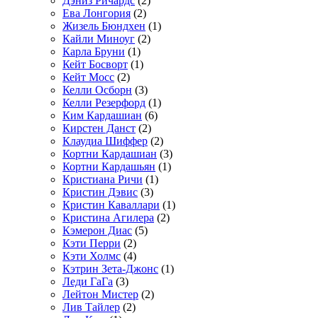
Дэниз Ричардс
(2)
Ева Лонгория
(2)
Жизель Бюндхен
(1)
Кайли Миноуг
(2)
Карла Бруни
(1)
Кейт Босворт
(1)
Кейт Мосс
(2)
Келли Осборн
(3)
Келли Резерфорд
(1)
Ким Кардашиан
(6)
Кирстен Данст
(2)
Клаудиа Шиффер
(2)
Кортни Кардашиан
(3)
Кортни Кардашьян
(1)
Кристиана Ричи
(1)
Кристин Дэвис
(3)
Кристин Каваллари
(1)
Кристина Агилера
(2)
Кэмерон Диас
(5)
Кэти Перри
(2)
Кэти Холмс
(4)
Кэтрин Зета-Джонс
(1)
Леди ГаГа
(3)
Лейтон Мистер
(2)
Лив Тайлер
(2)