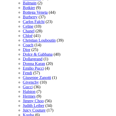
Balmain
(2)
Botkier
(9)
Bottega Veneta
(44)
Burberry
(37)
Carlos Falchi
(23)
Celine
(10)
Chanel
(28)
Chloé
(41)
Christian Louboutin
(39)
Coach
(14)
Dior
(25)
Dolce & Gabbana
(40)
Dollargrand
(1)
Donna Karan
(20)
Emilio Pucci
(4)
Fendi
(57)
Giuseppe Zanotti
(1)
Givenchy
(10)
Gucci
(36)
Halston
(7)
Hermes
(9)
Jimmy Choo
(56)
Judith Leiber
(34)
Juicy Couture
(17)
Kooba
(6)