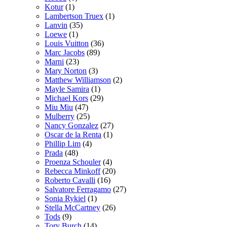
Kotur
(1)
Lambertson Truex
(1)
Lanvin
(35)
Loewe
(1)
Louis Vuitton
(36)
Marc Jacobs
(89)
Marni
(23)
Mary Norton
(3)
Matthew Williamson
(2)
Mayle Samira
(1)
Michael Kors
(29)
Miu Miu
(47)
Mulberry
(25)
Nancy Gonzalez
(27)
Oscar de la Renta
(1)
Phillip Lim
(4)
Prada
(48)
Proenza Schouler
(4)
Rebecca Minkoff
(20)
Roberto Cavalli
(16)
Salvatore Ferragamo
(27)
Sonia Rykiel
(1)
Stella McCartney
(26)
Tods
(9)
Tory Burch
(14)