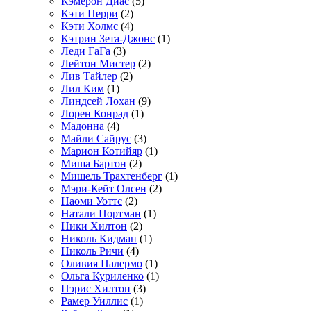
Кэмерон Диас
(5)
Кэти Перри
(2)
Кэти Холмс
(4)
Кэтрин Зета-Джонс
(1)
Леди ГаГа
(3)
Лейтон Мистер
(2)
Лив Тайлер
(2)
Лил Ким
(1)
Линдсей Лохан
(9)
Лорен Конрад
(1)
Мадонна
(4)
Майли Сайрус
(3)
Марион Котийяр
(1)
Миша Бартон
(2)
Мишель Трахтенберг
(1)
Мэри-Кейт Олсен
(2)
Наоми Уоттс
(2)
Натали Портман
(1)
Ники Хилтон
(2)
Николь Кидман
(1)
Николь Ричи
(4)
Оливия Палермо
(1)
Ольга Куриленко
(1)
Пэрис Хилтон
(3)
Рамер Уиллис
(1)