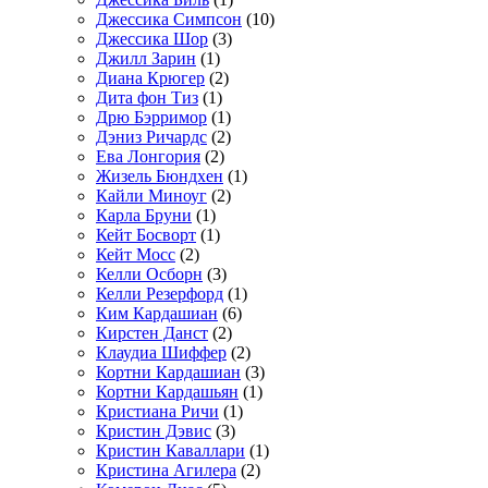
Джессика Симпсон
(10)
Джессика Шор
(3)
Джилл Зарин
(1)
Диана Крюгер
(2)
Дита фон Тиз
(1)
Дрю Бэрримор
(1)
Дэниз Ричардс
(2)
Ева Лонгория
(2)
Жизель Бюндхен
(1)
Кайли Миноуг
(2)
Карла Бруни
(1)
Кейт Босворт
(1)
Кейт Мосс
(2)
Келли Осборн
(3)
Келли Резерфорд
(1)
Ким Кардашиан
(6)
Кирстен Данст
(2)
Клаудиа Шиффер
(2)
Кортни Кардашиан
(3)
Кортни Кардашьян
(1)
Кристиана Ричи
(1)
Кристин Дэвис
(3)
Кристин Каваллари
(1)
Кристина Агилера
(2)