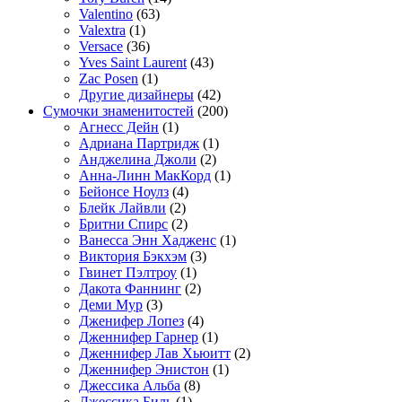
Valentino
(63)
Valextra
(1)
Versace
(36)
Yves Saint Laurent
(43)
Zac Posen
(1)
Другие дизайнеры
(42)
Сумочки знаменитостей
(200)
Агнесс Дейн
(1)
Адриана Партридж
(1)
Анджелина Джоли
(2)
Анна-Линн МакКорд
(1)
Бейонсе Ноулз
(4)
Блейк Лайвли
(2)
Бритни Спирс
(2)
Ванесса Энн Хадженс
(1)
Виктория Бэкхэм
(3)
Гвинет Пэлтроу
(1)
Дакота Фаннинг
(2)
Деми Мур
(3)
Дженифер Лопез
(4)
Дженнифер Гарнер
(1)
Дженнифер Лав Хьюитт
(2)
Дженнифер Энистон
(1)
Джессика Альба
(8)
Джессика Биль
(1)