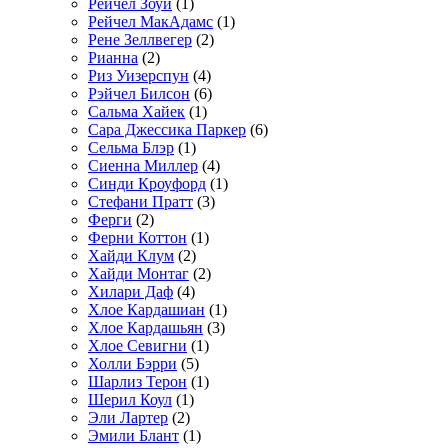
Рейчел Зоуи
(1)
Рейчел МакАдамс
(1)
Рене Зеллвегер
(2)
Рианна
(2)
Риз Уизерспун
(4)
Рэйчел Билсон
(6)
Сальма Хайек
(1)
Сара Джессика Паркер
(6)
Сельма Блэр
(1)
Сиенна Миллер
(4)
Синди Кроуфорд
(1)
Стефани Пратт
(3)
Ферги
(2)
Ферни Коттон
(1)
Хайди Клум
(2)
Хайди Монтаг
(2)
Хилари Даф
(4)
Хлое Кардашиан
(1)
Хлое Кардашьян
(3)
Хлое Севигни
(1)
Холли Бэрри
(5)
Шарлиз Терон
(1)
Шерил Коул
(1)
Эли Лартер
(2)
Эмили Блант
(1)