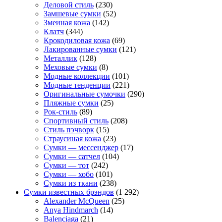
Деловой стиль
(230)
Замшевые сумки
(52)
Змеиная кожа
(142)
Клатч
(344)
Крокодиловая кожа
(69)
Лакированные сумки
(121)
Металлик
(128)
Меховые сумки
(8)
Модные коллекции
(101)
Модные тенденции
(221)
Оригинальные сумочки
(290)
Пляжные сумки
(25)
Рок-стиль
(89)
Спортивный стиль
(208)
Стиль пэчворк
(15)
Страусиная кожа
(23)
Сумки — мессенджер
(17)
Сумки — сатчел
(104)
Сумки — тот
(242)
Сумки — хобо
(101)
Сумки из ткани
(238)
Сумки известных брэндов
(1 292)
Alexander McQueen
(25)
Anya Hindmarch
(14)
Balenciaga
(21)