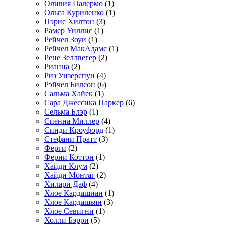
Оливия Палермо
(1)
Ольга Куриленко
(1)
Пэрис Хилтон
(3)
Рамер Уиллис
(1)
Рейчел Зоуи
(1)
Рейчел МакАдамс
(1)
Рене Зеллвегер
(2)
Рианна
(2)
Риз Уизерспун
(4)
Рэйчел Билсон
(6)
Сальма Хайек
(1)
Сара Джессика Паркер
(6)
Сельма Блэр
(1)
Сиенна Миллер
(4)
Синди Кроуфорд
(1)
Стефани Пратт
(3)
Ферги
(2)
Ферни Коттон
(1)
Хайди Клум
(2)
Хайди Монтаг
(2)
Хилари Даф
(4)
Хлое Кардашиан
(1)
Хлое Кардашьян
(3)
Хлое Севигни
(1)
Холли Бэрри
(5)