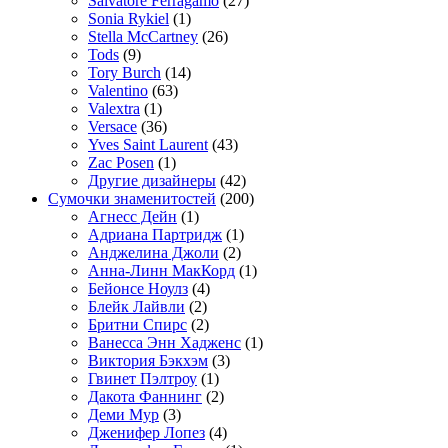
Salvatore Ferragamo
(27)
Sonia Rykiel
(1)
Stella McCartney
(26)
Tods
(9)
Tory Burch
(14)
Valentino
(63)
Valextra
(1)
Versace
(36)
Yves Saint Laurent
(43)
Zac Posen
(1)
Другие дизайнеры
(42)
Сумочки знаменитостей
(200)
Агнесс Дейн
(1)
Адриана Партридж
(1)
Анджелина Джоли
(2)
Анна-Линн МакКорд
(1)
Бейонсе Ноулз
(4)
Блейк Лайвли
(2)
Бритни Спирс
(2)
Ванесса Энн Хадженс
(1)
Виктория Бэкхэм
(3)
Гвинет Пэлтроу
(1)
Дакота Фаннинг
(2)
Деми Мур
(3)
Дженифер Лопез
(4)