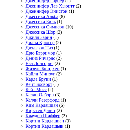
Дженнифер Гарнер
(1)
Дженнифер Лав Хьюитт
(2)
Дженнифер Энистон
(1)
Джессика Альба
(8)
Джессика Биль
(1)
Джессика Симпсон
(10)
Джессика Шор
(3)
Джилл Зарин
(1)
Диана Крюгер
(2)
Дита фон Тиз
(1)
Дрю Бэрримор
(1)
Дэниз Ричардс
(2)
Ева Лонгория
(2)
Жизель Бюндхен
(1)
Кайли Миноуг
(2)
Карла Бруни
(1)
Кейт Босворт
(1)
Кейт Мосс
(2)
Келли Осборн
(3)
Келли Резерфорд
(1)
Ким Кардашиан
(6)
Кирстен Данст
(2)
Клаудиа Шиффер
(2)
Кортни Кардашиан
(3)
Кортни Кардашьян
(1)