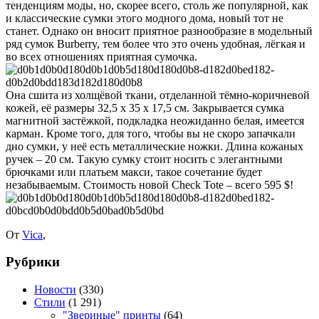
тенденциям моды, но, скорее всего, столь же популярной, как
и классические сумки этого модного дома, новый тот не
станет. Однако он вносит приятное разнообразие в модельный
ряд сумок Burberry, тем более что это очень удобная, лёгкая и
во всех отношениях приятная сумочка.
Она сшита из холщёвой ткани, отделанной тёмно-коричневой
кожей, её размеры 32,5 х 35 х 17,5 см. Закрывается сумка
магнитной застёжкой, подкладка неожиданно белая, имеется
карман. Кроме того, для того, чтобы вы не скоро запачкали
дно сумки, у неё есть металлические ножки. Длина кожаных
ручек – 20 см. Такую сумку стоит носить с элегантными
брючками или платьем макси, такое сочетание будет
незабываемым. Стоимость новой Check Tote – всего 595 $!
От
Vica
,
Рубрики
Новости
(330)
Стили
(1 291)
"Звериные" принты
(64)