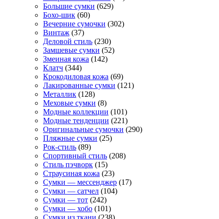
Большие сумки
(629)
Бохо-шик
(60)
Вечерние сумочки
(302)
Винтаж
(37)
Деловой стиль
(230)
Замшевые сумки
(52)
Змеиная кожа
(142)
Клатч
(344)
Крокодиловая кожа
(69)
Лакированные сумки
(121)
Металлик
(128)
Меховые сумки
(8)
Модные коллекции
(101)
Модные тенденции
(221)
Оригинальные сумочки
(290)
Пляжные сумки
(25)
Рок-стиль
(89)
Спортивный стиль
(208)
Стиль пэчворк
(15)
Страусиная кожа
(23)
Сумки — мессенджер
(17)
Сумки — сатчел
(104)
Сумки — тот
(242)
Сумки — хобо
(101)
Сумки из ткани
(238)