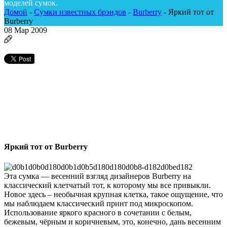
моделей сумок.
Домой
-
Сумки известных брэндов
-
Burberry
-
Яркий тот от
Burberry
08
Мар 2009
Яркий тот от Burberry
Эта сумка — весенний взгляд дизайнеров Burberry на
классический клетчатый тот, к которому мы все привыкли.
Новое здесь – необычная крупная клетка, такое ощущение, что
мы наблюдаем классический принт под микроскопом.
Использование яркого красного в сочетании с белым,
бежевым, чёрным и коричневым, это, конечно, дань весенним