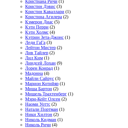
Кристиана Ричи
(1)
Кристин Дэвис
(3)
Кристин Каваллари
(1)
Кристина Агилера
(2)
Кэмерон Диас
(5)
Кэти Перри
(2)
Кэти Холмс
(4)
Кэтрин Зета-Джонс
(1)
Леди ГаГа
(3)
Лейтон Мистер
(2)
Лив Тайлер
(2)
Лил Ким
(1)
Линдсей Лохан
(9)
Лорен Конрад
(1)
Мадонна
(4)
Майли Сайрус
(3)
Марион Котийяр
(1)
Миша Бартон
(2)
Мишель Трахтенберг
(1)
Мэри-Кейт Олсен
(2)
Наоми Уоттс
(2)
Натали Портман
(1)
Ники Хилтон
(2)
Николь Кидман
(1)
Николь Ричи
(4)