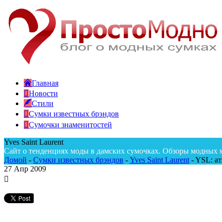
Главная
Новости
Стили
Сумки известных брэндов
Сумочки знаменитостей
Yves Saint Laurent
Сайт о тенденциях моды в дамских сумочках. Обзоры модных 
Домой
-
Сумки известных брэндов
-
Yves Saint Laurent
-
YSL: ат
27
Апр 2009