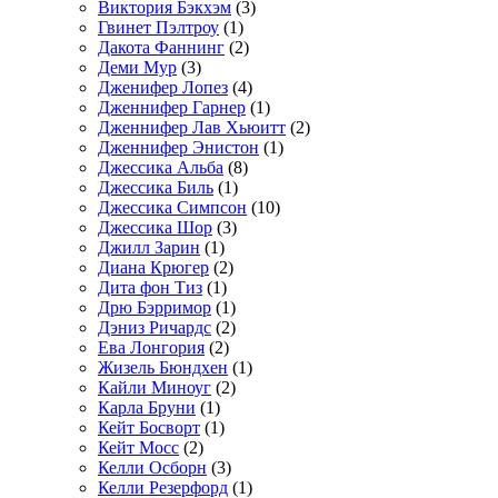
Виктория Бэкхэм
(3)
Гвинет Пэлтроу
(1)
Дакота Фаннинг
(2)
Деми Мур
(3)
Дженифер Лопез
(4)
Дженнифер Гарнер
(1)
Дженнифер Лав Хьюитт
(2)
Дженнифер Энистон
(1)
Джессика Альба
(8)
Джессика Биль
(1)
Джессика Симпсон
(10)
Джессика Шор
(3)
Джилл Зарин
(1)
Диана Крюгер
(2)
Дита фон Тиз
(1)
Дрю Бэрримор
(1)
Дэниз Ричардс
(2)
Ева Лонгория
(2)
Жизель Бюндхен
(1)
Кайли Миноуг
(2)
Карла Бруни
(1)
Кейт Босворт
(1)
Кейт Мосс
(2)
Келли Осборн
(3)
Келли Резерфорд
(1)