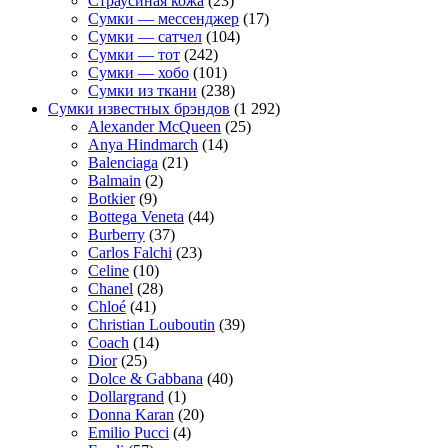
Страусиная кожа
(23)
Сумки — мессенджер
(17)
Сумки — сатчел
(104)
Сумки — тот
(242)
Сумки — хобо
(101)
Сумки из ткани
(238)
Сумки известных брэндов
(1 292)
Alexander McQueen
(25)
Anya Hindmarch
(14)
Balenciaga
(21)
Balmain
(2)
Botkier
(9)
Bottega Veneta
(44)
Burberry
(37)
Carlos Falchi
(23)
Celine
(10)
Chanel
(28)
Chloé
(41)
Christian Louboutin
(39)
Coach
(14)
Dior
(25)
Dolce & Gabbana
(40)
Dollargrand
(1)
Donna Karan
(20)
Emilio Pucci
(4)