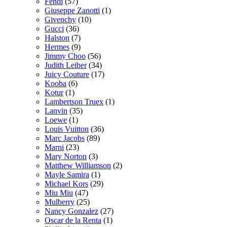
Fendi
(57)
Giuseppe Zanotti
(1)
Givenchy
(10)
Gucci
(36)
Halston
(7)
Hermes
(9)
Jimmy Choo
(56)
Judith Leiber
(34)
Juicy Couture
(17)
Kooba
(6)
Kotur
(1)
Lambertson Truex
(1)
Lanvin
(35)
Loewe
(1)
Louis Vuitton
(36)
Marc Jacobs
(89)
Marni
(23)
Mary Norton
(3)
Matthew Williamson
(2)
Mayle Samira
(1)
Michael Kors
(29)
Miu Miu
(47)
Mulberry
(25)
Nancy Gonzalez
(27)
Oscar de la Renta
(1)