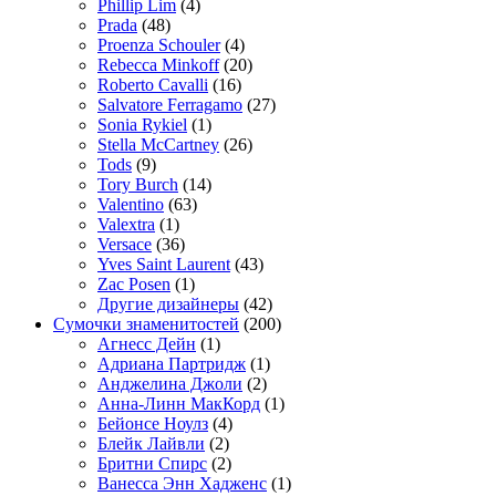
Phillip Lim
(4)
Prada
(48)
Proenza Schouler
(4)
Rebecca Minkoff
(20)
Roberto Cavalli
(16)
Salvatore Ferragamo
(27)
Sonia Rykiel
(1)
Stella McCartney
(26)
Tods
(9)
Tory Burch
(14)
Valentino
(63)
Valextra
(1)
Versace
(36)
Yves Saint Laurent
(43)
Zac Posen
(1)
Другие дизайнеры
(42)
Сумочки знаменитостей
(200)
Агнесс Дейн
(1)
Адриана Партридж
(1)
Анджелина Джоли
(2)
Анна-Линн МакКорд
(1)
Бейонсе Ноулз
(4)
Блейк Лайвли
(2)
Бритни Спирс
(2)
Ванесса Энн Хадженс
(1)