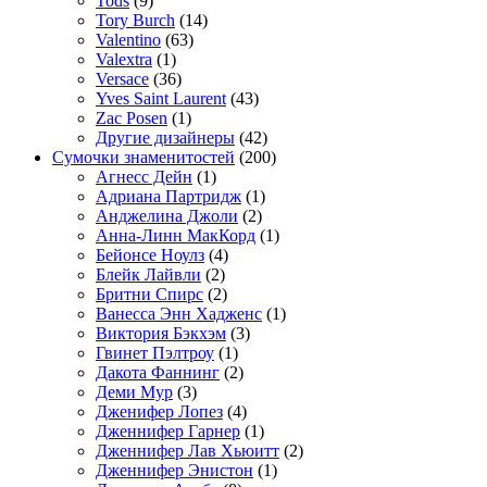
Tods
(9)
Tory Burch
(14)
Valentino
(63)
Valextra
(1)
Versace
(36)
Yves Saint Laurent
(43)
Zac Posen
(1)
Другие дизайнеры
(42)
Сумочки знаменитостей
(200)
Агнесс Дейн
(1)
Адриана Партридж
(1)
Анджелина Джоли
(2)
Анна-Линн МакКорд
(1)
Бейонсе Ноулз
(4)
Блейк Лайвли
(2)
Бритни Спирс
(2)
Ванесса Энн Хадженс
(1)
Виктория Бэкхэм
(3)
Гвинет Пэлтроу
(1)
Дакота Фаннинг
(2)
Деми Мур
(3)
Дженифер Лопез
(4)
Дженнифер Гарнер
(1)
Дженнифер Лав Хьюитт
(2)
Дженнифер Энистон
(1)