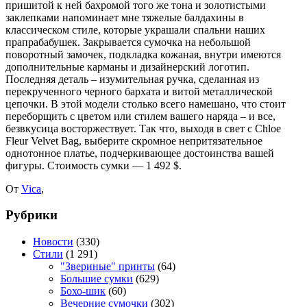
пришитой к ней бахромой того же тона и золотистыми
заклепками напоминает мне тяжелые балдахины в
классическом стиле, которые украшали спальни наших
прапрабабушек.
Закрывается сумочка на небольшой
поворотный замочек, подкладка кожаная, внутри имеются
дополнительные карманы и дизайнерский логотип.
Последняя деталь – изумительная ручка, сделанная из
перекрученного черного бархата и витой металлической
цепочки. В этой модели столько всего намешано, что стоит
переборщить с цветом или стилем вашего наряда – и все,
безвкусица восторжествует. Так что, выходя в свет с Chloe
Fleur Velvet Bag, выберите скромное непритязательное
однотонное платье, подчеркивающее достоинства вашей
фигуры. Стоимость сумки — 1 492 $.
От
Vica
,
Рубрики
Новости
(330)
Стили
(1 291)
"Звериные" принты
(64)
Большие сумки
(629)
Бохо-шик
(60)
Вечерние сумочки
(302)