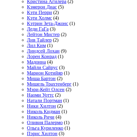
Кристина Агилера
(2)
Кэмерон Диас
(5)
Кэти Перри
(2)
Кэти Холмс
(4)
Кэтрин Зета-Джонс
(1)
Леди ГаГа
(3)
Лейтон Мистер
(2)
Лив Тайлер
(2)
Лил Ким
(1)
Линдсей Лохан
(9)
Лорен Конрад
(1)
Мадонна
(4)
Майли Сайрус
(3)
Марион Котийяр
(1)
Миша Бартон
(2)
Мишель Трахтенберг
(1)
Мэри-Кейт Олсен
(2)
Наоми Уоттс
(2)
Натали Портман
(1)
Ники Хилтон
(2)
Николь Кидман
(1)
Николь Ричи
(4)
Оливия Палермо
(1)
Ольга Куриленко
(1)
Пэрис Хилтон
(3)