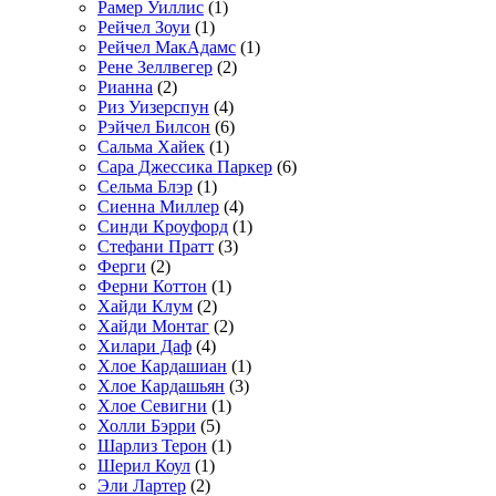
Рамер Уиллис
(1)
Рейчел Зоуи
(1)
Рейчел МакАдамс
(1)
Рене Зеллвегер
(2)
Рианна
(2)
Риз Уизерспун
(4)
Рэйчел Билсон
(6)
Сальма Хайек
(1)
Сара Джессика Паркер
(6)
Сельма Блэр
(1)
Сиенна Миллер
(4)
Синди Кроуфорд
(1)
Стефани Пратт
(3)
Ферги
(2)
Ферни Коттон
(1)
Хайди Клум
(2)
Хайди Монтаг
(2)
Хилари Даф
(4)
Хлое Кардашиан
(1)
Хлое Кардашьян
(3)
Хлое Севигни
(1)
Холли Бэрри
(5)
Шарлиз Терон
(1)
Шерил Коул
(1)
Эли Лартер
(2)