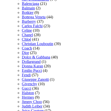
Balenciaga
(21)
Balmain
(2)
Botkier
(9)
Bottega Veneta
(44)
Burberry
(37)
Carlos Falchi
(23)
Celine
(10)
Chanel
(28)
Chloé
(41)
Christian Louboutin
(39)
Coach
(14)
Dior
(25)
Dolce & Gabbana
(40)
Dollargrand
(1)
Donna Karan
(20)
Emilio Pucci
(4)
Fendi
(57)
Giuseppe Zanotti
(1)
Givenchy
(10)
Gucci
(36)
Halston
(7)
Hermes
(9)
Jimmy Choo
(56)
Judith Leiber
(34)
Juicy Couture
(17)