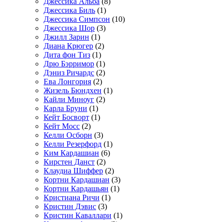
Джессика Альба
(8)
Джессика Биль
(1)
Джессика Симпсон
(10)
Джессика Шор
(3)
Джилл Зарин
(1)
Диана Крюгер
(2)
Дита фон Тиз
(1)
Дрю Бэрримор
(1)
Дэниз Ричардс
(2)
Ева Лонгория
(2)
Жизель Бюндхен
(1)
Кайли Миноуг
(2)
Карла Бруни
(1)
Кейт Босворт
(1)
Кейт Мосс
(2)
Келли Осборн
(3)
Келли Резерфорд
(1)
Ким Кардашиан
(6)
Кирстен Данст
(2)
Клаудиа Шиффер
(2)
Кортни Кардашиан
(3)
Кортни Кардашьян
(1)
Кристиана Ричи
(1)
Кристин Дэвис
(3)
Кристин Каваллари
(1)