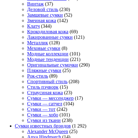
Винтаж
(37)
Деловой стиль
(230)
Замшевые сумки
(52)
Змеиная кожа
(142)
Клатч
(344)
Крокодиловая кожа
(69)
Лакированные сумки
(121)
Металлик
(128)
Меховые сумки
(8)
Модные коллекции
(101)
Модные тенденции
(221)
Оригинальные сумочки
(290)
Пляжные сумки
(25)
Рок-стиль
(89)
Спортивный стиль
(208)
Стиль пэчворк
(15)
Страусиная кожа
(23)
Сумки — мессенджер
(17)
Сумки — сатчел
(104)
Сумки — тот
(242)
Сумки — хобо
(101)
Сумки из ткани
(238)
Сумки известных брэндов
(1 292)
Alexander McQueen
(25)
Anya Hindmarch
(14)