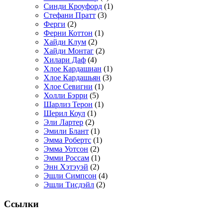
Синди Кроуфорд
(1)
Стефани Пратт
(3)
Ферги
(2)
Ферни Коттон
(1)
Хайди Клум
(2)
Хайди Монтаг
(2)
Хилари Даф
(4)
Хлое Кардашиан
(1)
Хлое Кардашьян
(3)
Хлое Севигни
(1)
Холли Бэрри
(5)
Шарлиз Терон
(1)
Шерил Коул
(1)
Эли Лартер
(2)
Эмили Блант
(1)
Эмма Робертс
(1)
Эмма Уотсон
(2)
Эмми Россам
(1)
Энн Хэтэуэй
(2)
Эшли Симпсон
(4)
Эшли Тисдэйл
(2)
Ссылки