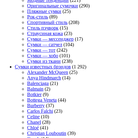
Модные тенденции
(221)
Оригинальные сумочки
(290)
Пляжные сумки
(25)
Рок-стиль
(89)
Спортивный стиль
(208)
Стиль пэчворк
(15)
Страусиная кожа
(23)
Сумки — мессенджер
(17)
Сумки — сатчел
(104)
Сумки — тот
(242)
Сумки — хобо
(101)
Сумки из ткани
(238)
Сумки известных брэндов
(1 292)
Alexander McQueen
(25)
Anya Hindmarch
(14)
Balenciaga
(21)
Balmain
(2)
Botkier
(9)
Bottega Veneta
(44)
Burberry
(37)
Carlos Falchi
(23)
Celine
(10)
Chanel
(28)
Chloé
(41)
Christian Louboutin
(39)