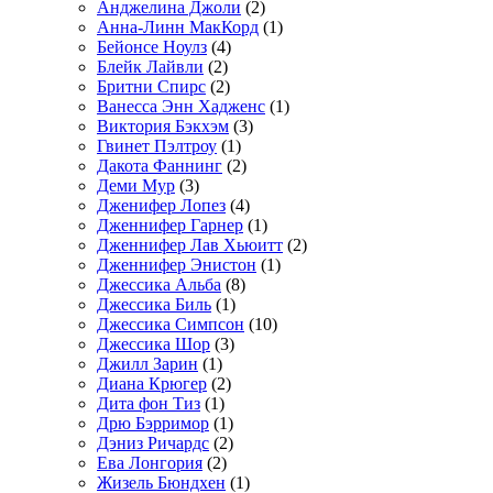
Анджелина Джоли
(2)
Анна-Линн МакКорд
(1)
Бейонсе Ноулз
(4)
Блейк Лайвли
(2)
Бритни Спирс
(2)
Ванесса Энн Хадженс
(1)
Виктория Бэкхэм
(3)
Гвинет Пэлтроу
(1)
Дакота Фаннинг
(2)
Деми Мур
(3)
Дженифер Лопез
(4)
Дженнифер Гарнер
(1)
Дженнифер Лав Хьюитт
(2)
Дженнифер Энистон
(1)
Джессика Альба
(8)
Джессика Биль
(1)
Джессика Симпсон
(10)
Джессика Шор
(3)
Джилл Зарин
(1)
Диана Крюгер
(2)
Дита фон Тиз
(1)
Дрю Бэрримор
(1)
Дэниз Ричардс
(2)
Ева Лонгория
(2)
Жизель Бюндхен
(1)