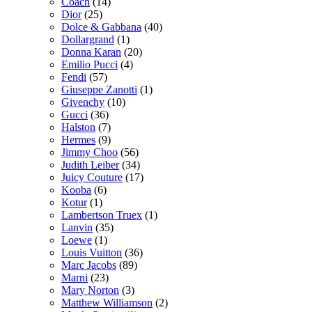
Coach
(14)
Dior
(25)
Dolce & Gabbana
(40)
Dollargrand
(1)
Donna Karan
(20)
Emilio Pucci
(4)
Fendi
(57)
Giuseppe Zanotti
(1)
Givenchy
(10)
Gucci
(36)
Halston
(7)
Hermes
(9)
Jimmy Choo
(56)
Judith Leiber
(34)
Juicy Couture
(17)
Kooba
(6)
Kotur
(1)
Lambertson Truex
(1)
Lanvin
(35)
Loewe
(1)
Louis Vuitton
(36)
Marc Jacobs
(89)
Marni
(23)
Mary Norton
(3)
Matthew Williamson
(2)