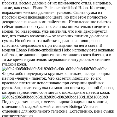
проекты, весьма далекие от их привычного стиля, например,
такие, как сумка Ebano Pailette-embellished Hobo. Конечно,
выражение «весьма далекие», условно. Сшита сумка из
простой кожи шоколадного цвета, но при этом полностью
декорирована кожаными пайетками. Использование пайеток
сейчас довольно актуально, если вы внимательно следите за
модой, то, наверняка, уже заметили, что ими декорируется
все, что только возможно – от вечерних платьев до сапог и
сумок. Но обычно эти пайетки сделаны из глянцевого
пластика, сверкающего при попадании на него света. В
модели Ebano Pailette-embellished Hobo используются кожаные
пайетки, не дающие привычного металлического блеска, и в
то же время изумительно мерцающие натуральным сиянием
гладкой кожи.
Форма хобо подчеркнута круглым кантиком, выступающим
из-под «чешуи» пайеток. Что касается intrecciato, то его
красивое плетение использовано при создании двойных
ручек. Закрывается сумка на молнию цвета пушечной бронзы,
которая гармонично сочетается с шоколадным цветом кожи.
Подкладка замшевая, имеется широкий карман на молнии,
отделанный гладкой кожей с именем Bottega Veneta и
отделение для мобильного телефона. Естественно, цена сумки
соответствующая.