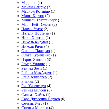
Мадонна
(4)
Майли Сайрус
(3)
Марион Котийяр
(1)
Миша Бартон
(2)
Мишель Трахтенберг
(1)
Мэри-Кейт Олсен
(2)
Наоми Уоттс
(2)
Натали Портман
(1)
Ники Хилтон
(2)
Николь Кидман
(1)
Николь Ричи
(4)
Оливия Палермо
(1)
Ольга Куриленко
(1)
Пэрис Хилтон
(3)
Рамер Уиллис
(1)
Рейчел Зоуи
(1)
Рейчел МакАдамс
(1)
Рене Зеллвегер
(2)
Рианна
(2)
Риз Уизерспун
(4)
Рэйчел Билсон
(6)
Сальма Хайек
(1)
Сара Джессика Паркер
(6)
Сельма Блэр
(1)
Сиенна Миллер
(4)