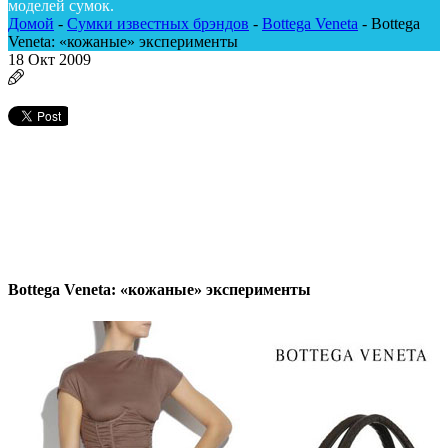
моделей сумок.
Домой
-
Сумки известных брэндов
-
Bottega Veneta
-
Bottega
Veneta: «кожаные» эксперименты
18
Окт 2009
Bottega Veneta: «кожаные» эксперименты