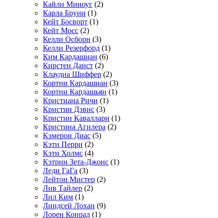
Кайли Миноуг
(2)
Карла Бруни
(1)
Кейт Босворт
(1)
Кейт Мосс
(2)
Келли Осборн
(3)
Келли Резерфорд
(1)
Ким Кардашиан
(6)
Кирстен Данст
(2)
Клаудиа Шиффер
(2)
Кортни Кардашиан
(3)
Кортни Кардашьян
(1)
Кристиана Ричи
(1)
Кристин Дэвис
(3)
Кристин Каваллари
(1)
Кристина Агилера
(2)
Кэмерон Диас
(5)
Кэти Перри
(2)
Кэти Холмс
(4)
Кэтрин Зета-Джонс
(1)
Леди ГаГа
(3)
Лейтон Мистер
(2)
Лив Тайлер
(2)
Лил Ким
(1)
Линдсей Лохан
(9)
Лорен Конрад
(1)