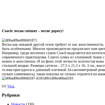
Coach: весна спешит – весне дорогу!
Весна как никакой другой сезон требует от нас женственности,
быть особенными. Многие производители предлагают нам цвето
Например, среди весенних сумок Coach выделяется восхититель
современного практицизма.
Сшита сумка из хлопковой ткани с
нежно и женственно. И на фоне этой легкости золотистая кожа 
стильной вещью. Размеры сатчела – 27,5 х 21,3 х 16, 3 см., выс
то вам пригодится и длинный плечевой 34-сантиметровый ремешо
сильно сомневаюсь), такая покупка не сильно отразится на ваш
От
Vica
,
Рубрики
Новости
(330)