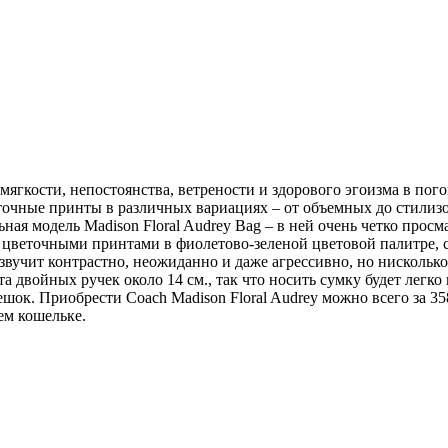
 мягкости, непостоянства, ветрености и здорового эгоизма в пог
чные принты в различных вариациях – от объемных до стилизова
ная модель Madison Floral Audrey Bag – в ней очень четко про
 цветочными принтами в фиолетово-зеленой цветовой палитре, см
звучит контрастно, неожиданно и даже агрессивно, но нисколько 
ота двойных ручек около 14 см., так что носить сумку будет легк
к. Приобрести Coach Madison Floral Audrey можно всего за 358 $
ем кошельке.