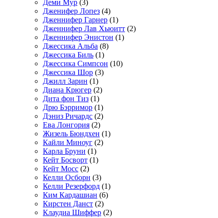
Деми Мур
(3)
Дженифер Лопез
(4)
Дженнифер Гарнер
(1)
Дженнифер Лав Хьюитт
(2)
Дженнифер Энистон
(1)
Джессика Альба
(8)
Джессика Биль
(1)
Джессика Симпсон
(10)
Джессика Шор
(3)
Джилл Зарин
(1)
Диана Крюгер
(2)
Дита фон Тиз
(1)
Дрю Бэрримор
(1)
Дэниз Ричардс
(2)
Ева Лонгория
(2)
Жизель Бюндхен
(1)
Кайли Миноуг
(2)
Карла Бруни
(1)
Кейт Босворт
(1)
Кейт Мосс
(2)
Келли Осборн
(3)
Келли Резерфорд
(1)
Ким Кардашиан
(6)
Кирстен Данст
(2)
Клаудиа Шиффер
(2)