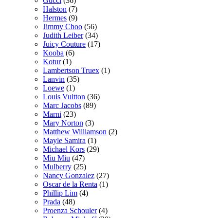
Gucci
(36)
Halston
(7)
Hermes
(9)
Jimmy Choo
(56)
Judith Leiber
(34)
Juicy Couture
(17)
Kooba
(6)
Kotur
(1)
Lambertson Truex
(1)
Lanvin
(35)
Loewe
(1)
Louis Vuitton
(36)
Marc Jacobs
(89)
Marni
(23)
Mary Norton
(3)
Matthew Williamson
(2)
Mayle Samira
(1)
Michael Kors
(29)
Miu Miu
(47)
Mulberry
(25)
Nancy Gonzalez
(27)
Oscar de la Renta
(1)
Phillip Lim
(4)
Prada
(48)
Proenza Schouler
(4)