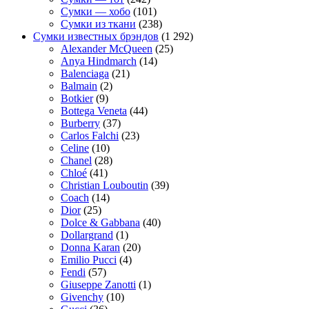
Сумки — хобо
(101)
Сумки из ткани
(238)
Сумки известных брэндов
(1 292)
Alexander McQueen
(25)
Anya Hindmarch
(14)
Balenciaga
(21)
Balmain
(2)
Botkier
(9)
Bottega Veneta
(44)
Burberry
(37)
Carlos Falchi
(23)
Celine
(10)
Chanel
(28)
Chloé
(41)
Christian Louboutin
(39)
Coach
(14)
Dior
(25)
Dolce & Gabbana
(40)
Dollargrand
(1)
Donna Karan
(20)
Emilio Pucci
(4)
Fendi
(57)
Giuseppe Zanotti
(1)
Givenchy
(10)