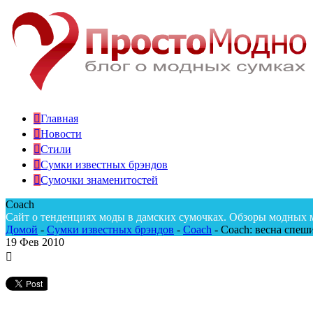
Главная
Новости
Стили
Сумки известных брэндов
Сумочки знаменитостей
Coach
Сайт о тенденциях моды в дамских сумочках. Обзоры модных 
Домой
-
Сумки известных брэндов
-
Coach
-
Coach: весна спеши
19
Фев 2010