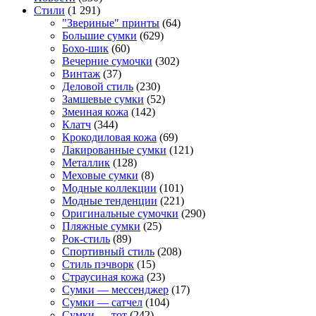
Стили
(1 291)
"Звериные" принты
(64)
Большие сумки
(629)
Бохо-шик
(60)
Вечерние сумочки
(302)
Винтаж
(37)
Деловой стиль
(230)
Замшевые сумки
(52)
Змеиная кожа
(142)
Клатч
(344)
Крокодиловая кожа
(69)
Лакированные сумки
(121)
Металлик
(128)
Меховые сумки
(8)
Модные коллекции
(101)
Модные тенденции
(221)
Оригинальные сумочки
(290)
Пляжные сумки
(25)
Рок-стиль
(89)
Спортивный стиль
(208)
Стиль пэчворк
(15)
Страусиная кожа
(23)
Сумки — мессенджер
(17)
Сумки — сатчел
(104)
Сумки — тот
(242)