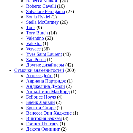
Rebecca Minkoff
(20)
Roberto Cavalli
(16)
Salvatore Ferragamo
(27)
Sonia Rykiel
(1)
Stella McCartney
(26)
Tods
(9)
Tory Burch
(14)
Valentino
(63)
Valextra
(1)
Versace
(36)
Yves Saint Laurent
(43)
Zac Posen
(1)
Другие дизайнеры
(42)
Сумочки знаменитостей
(200)
Агнесс Дейн
(1)
Адриана Партридж
(1)
Анджелина Джоли
(2)
Анна-Линн МакКорд
(1)
Бейонсе Ноулз
(4)
Блейк Лайвли
(2)
Бритни Спирс
(2)
Ванесса Энн Хадженс
(1)
Виктория Бэкхэм
(3)
Гвинет Пэлтроу
(1)
Дакота Фаннинг
(2)