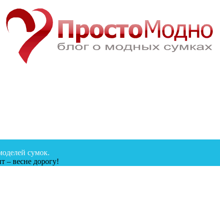
моделей сумок.
т – весне дорогу!