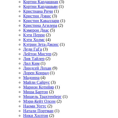
Кортни Кардашиан
(3)
Кортни Кардашьян
(1)
Кристиана Ричи
(1)
Кристин Дэвис
(3)
Кристин Каваллари
(1)
Кристина Агилера
(2)
Кэмерон Диас
(5)
Кэти Перри
(2)
Кэти Холмс
(4)
Кэтрин Зета-Джонс
(1)
Леди ГаГа
(3)
Лейтон Мистер
(2)
Лив Тайлер
(2)
Лил Ким
(1)
Линдсей Лохан
(9)
Лорен Конрад
(1)
Мадонна
(4)
Майли Сайрус
(3)
Марион Котийяр
(1)
Миша Бартон
(2)
Мишель Трахтенберг
(1)
Мэри-Кейт Олсен
(2)
Наоми Уоттс
(2)
Натали Портман
(1)
Ники Хилтон
(2)