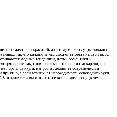
оне за свежестью и красотой, а потому и аксессуары должны
нных, так что каждая из нас сможет выбрать на свой вкус.
сматриваются модные тенденции, нотки романтики и
отрятся они так, словно только что сошли с акварели, очень
не портит сумку, а, напротив, делает ее современной и
о и приятно, а если возникнет необходимость освободить руки,
, и даже если вы относите ее всего одну весну (в чем я