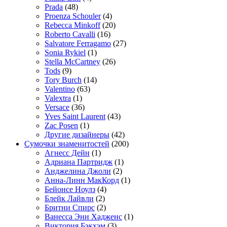
Prada
(48)
Proenza Schouler
(4)
Rebecca Minkoff
(20)
Roberto Cavalli
(16)
Salvatore Ferragamo
(27)
Sonia Rykiel
(1)
Stella McCartney
(26)
Tods
(9)
Tory Burch
(14)
Valentino
(63)
Valextra
(1)
Versace
(36)
Yves Saint Laurent
(43)
Zac Posen
(1)
Другие дизайнеры
(42)
Сумочки знаменитостей
(200)
Агнесс Дейн
(1)
Адриана Партридж
(1)
Анджелина Джоли
(2)
Анна-Линн МакКорд
(1)
Бейонсе Ноулз
(4)
Блейк Лайвли
(2)
Бритни Спирс
(2)
Ванесса Энн Хадженс
(1)
Виктория Бэкхэм
(3)