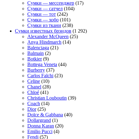
Сумки — мессенджер
(17)
Сумки — сатчел
(104)
Сумки — тот
(242)
Сумки — хобо
(101)
Сумки из ткани
(238)
Сумки известных брэндов
(1 292)
Alexander McQueen
(25)
Anya Hindmarch
(14)
Balenciaga
(21)
Balmain
(2)
Botkier
(9)
Bottega Veneta
(44)
Burberry
(37)
Carlos Falchi
(23)
Celine
(10)
Chanel
(28)
Chloé
(41)
Christian Louboutin
(39)
Coach
(14)
Dior
(25)
Dolce & Gabbana
(40)
Dollargrand
(1)
Donna Karan
(20)
Emilio Pucci
(4)
Fendi
(57)