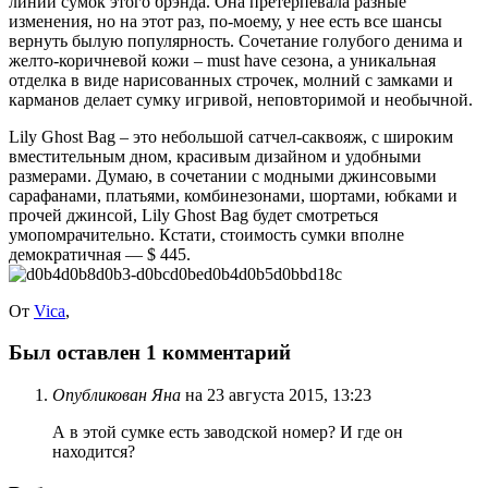
линии сумок этого брэнда. Она претерпевала разные
изменения, но на этот раз, по-моему, у нее есть все шансы
вернуть былую популярность. Сочетание голубого денима и
желто-коричневой кожи – must have сезона, а уникальная
отделка в виде нарисованных строчек, молний с замками и
карманов делает сумку игривой, неповторимой и необычной.
Lily Ghost Bag – это небольшой сатчел-саквояж, с широким
вместительным дном, красивым дизайном и удобными
размерами. Думаю, в сочетании с модными джинсовыми
сарафанами, платьями, комбинезонами, шортами, юбками и
прочей джинсой, Lily Ghost Bag будет смотреться
умопомрачительно. Кстати, стоимость сумки вполне
демократичная — $ 445.
От
Vica
,
Был оставлен
1
комментарий
Опубликован Яна
на 23 августа 2015, 13:23
А в этой сумке есть заводской номер? И где он
находится?