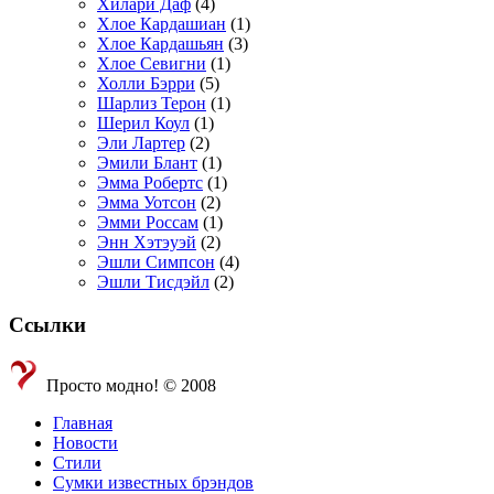
Хилари Даф
(4)
Хлое Кардашиан
(1)
Хлое Кардашьян
(3)
Хлое Севигни
(1)
Холли Бэрри
(5)
Шарлиз Терон
(1)
Шерил Коул
(1)
Эли Лартер
(2)
Эмили Блант
(1)
Эмма Робертс
(1)
Эмма Уотсон
(2)
Эмми Россам
(1)
Энн Хэтэуэй
(2)
Эшли Симпсон
(4)
Эшли Тисдэйл
(2)
Ссылки
Просто модно! © 2008
Главная
Новости
Стили
Сумки известных брэндов