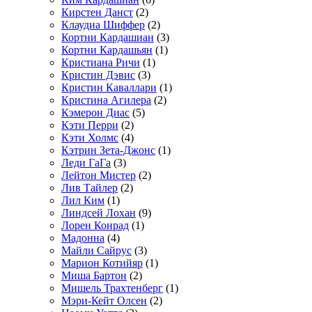
Кирстен Данст
(2)
Клаудиа Шиффер
(2)
Кортни Кардашиан
(3)
Кортни Кардашьян
(1)
Кристиана Ричи
(1)
Кристин Дэвис
(3)
Кристин Каваллари
(1)
Кристина Агилера
(2)
Кэмерон Диас
(5)
Кэти Перри
(2)
Кэти Холмс
(4)
Кэтрин Зета-Джонс
(1)
Леди ГаГа
(3)
Лейтон Мистер
(2)
Лив Тайлер
(2)
Лил Ким
(1)
Линдсей Лохан
(9)
Лорен Конрад
(1)
Мадонна
(4)
Майли Сайрус
(3)
Марион Котийяр
(1)
Миша Бартон
(2)
Мишель Трахтенберг
(1)
Мэри-Кейт Олсен
(2)