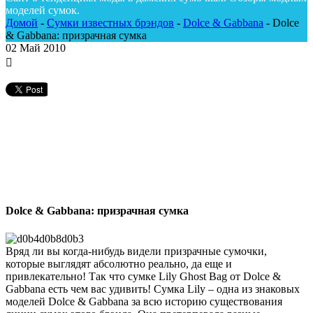
моделей сумок.
Домой
-
Сумки известных брэндов
-
Dolce & Gabbana
-
Dolce
& Gabbana: призрачная сумка
02
Май 2010
Dolce & Gabbana: призрачная сумка
Вряд ли вы когда-нибудь видели призрачные сумочки,
которые выглядят абсолютно реально, да еще и
привлекательно! Так что сумке Lily Ghost Bag от Dolce &
Gabbana есть чем вас удивить! Сумка Lily – одна из знаковых
моделей Dolce & Gabbana за всю историю существования