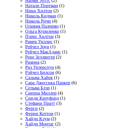
Наоми Уоттс
(2)
Натали Портман
(1)
Ники Хилтон
(2)
Николь Кидман
(1)
Николь Ричи
(4)
Оливия Палермо
(1)
Ольга Куриленко
(1)
Пэрис Хилтон
(3)
Рамер Уиллис
(1)
Рейчел Зоуи
(1)
Рейчел МакАдамс
(1)
Рене Зеллвегер
(2)
Рианна
(2)
Риз Уизерспун
(4)
Рэйчел Билсон
(6)
Сальма Хайек
(1)
Сара Джессика Паркер
(6)
Сельма Блэр
(1)
Сиенна Миллер
(4)
Синди Кроуфорд
(1)
Стефани Пратт
(3)
Ферги
(2)
Ферни Коттон
(1)
Хайди Клум
(2)
Хайди Монтаг
(2)