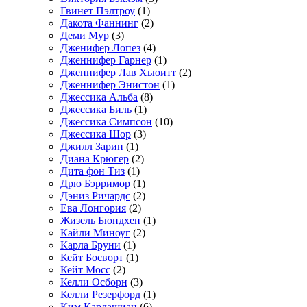
Гвинет Пэлтроу
(1)
Дакота Фаннинг
(2)
Деми Мур
(3)
Дженифер Лопез
(4)
Дженнифер Гарнер
(1)
Дженнифер Лав Хьюитт
(2)
Дженнифер Энистон
(1)
Джессика Альба
(8)
Джессика Биль
(1)
Джессика Симпсон
(10)
Джессика Шор
(3)
Джилл Зарин
(1)
Диана Крюгер
(2)
Дита фон Тиз
(1)
Дрю Бэрримор
(1)
Дэниз Ричардс
(2)
Ева Лонгория
(2)
Жизель Бюндхен
(1)
Кайли Миноуг
(2)
Карла Бруни
(1)
Кейт Босворт
(1)
Кейт Мосс
(2)
Келли Осборн
(3)
Келли Резерфорд
(1)
Ким Кардашиан
(6)