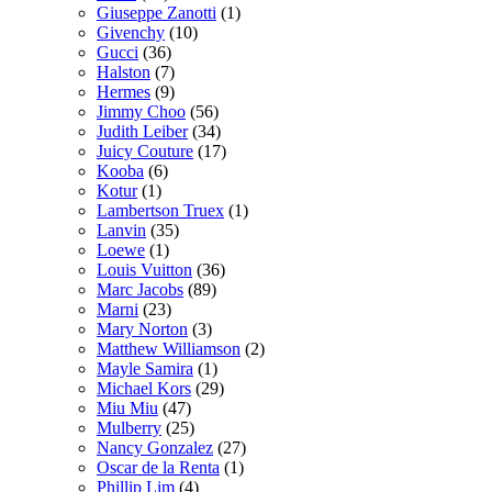
Giuseppe Zanotti
(1)
Givenchy
(10)
Gucci
(36)
Halston
(7)
Hermes
(9)
Jimmy Choo
(56)
Judith Leiber
(34)
Juicy Couture
(17)
Kooba
(6)
Kotur
(1)
Lambertson Truex
(1)
Lanvin
(35)
Loewe
(1)
Louis Vuitton
(36)
Marc Jacobs
(89)
Marni
(23)
Mary Norton
(3)
Matthew Williamson
(2)
Mayle Samira
(1)
Michael Kors
(29)
Miu Miu
(47)
Mulberry
(25)
Nancy Gonzalez
(27)
Oscar de la Renta
(1)
Phillip Lim
(4)