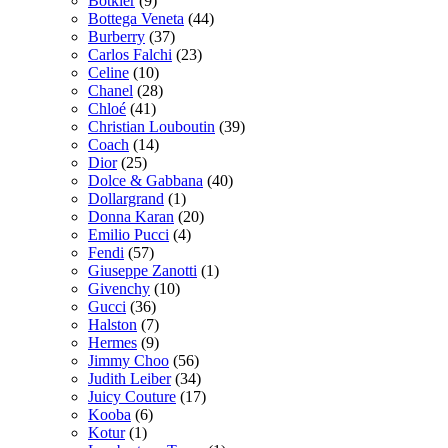
Botkier
(9)
Bottega Veneta
(44)
Burberry
(37)
Carlos Falchi
(23)
Celine
(10)
Chanel
(28)
Chloé
(41)
Christian Louboutin
(39)
Coach
(14)
Dior
(25)
Dolce & Gabbana
(40)
Dollargrand
(1)
Donna Karan
(20)
Emilio Pucci
(4)
Fendi
(57)
Giuseppe Zanotti
(1)
Givenchy
(10)
Gucci
(36)
Halston
(7)
Hermes
(9)
Jimmy Choo
(56)
Judith Leiber
(34)
Juicy Couture
(17)
Kooba
(6)
Kotur
(1)