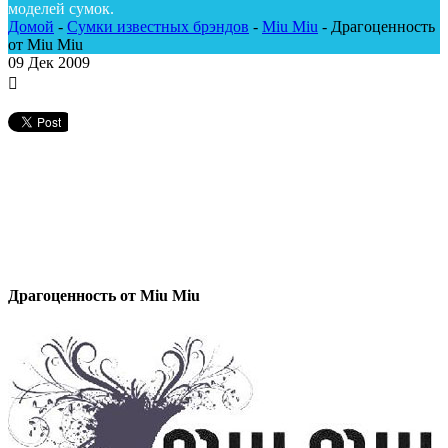
моделей сумок.
Домой
-
Сумки известных брэндов
-
Miu Miu
-
Драгоценность
от Miu Miu
09
Дек 2009
Драгоценность от Miu Miu