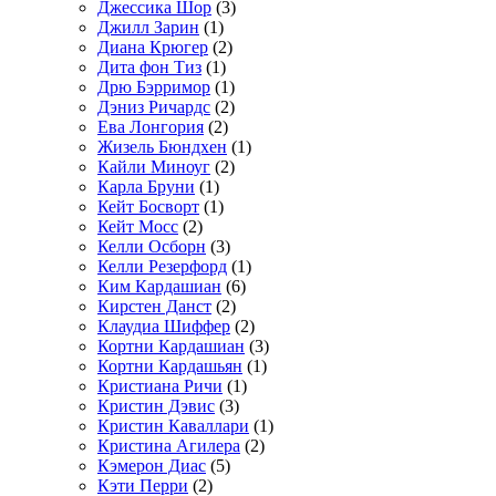
Джессика Шор
(3)
Джилл Зарин
(1)
Диана Крюгер
(2)
Дита фон Тиз
(1)
Дрю Бэрримор
(1)
Дэниз Ричардс
(2)
Ева Лонгория
(2)
Жизель Бюндхен
(1)
Кайли Миноуг
(2)
Карла Бруни
(1)
Кейт Босворт
(1)
Кейт Мосс
(2)
Келли Осборн
(3)
Келли Резерфорд
(1)
Ким Кардашиан
(6)
Кирстен Данст
(2)
Клаудиа Шиффер
(2)
Кортни Кардашиан
(3)
Кортни Кардашьян
(1)
Кристиана Ричи
(1)
Кристин Дэвис
(3)
Кристин Каваллари
(1)
Кристина Агилера
(2)
Кэмерон Диас
(5)
Кэти Перри
(2)