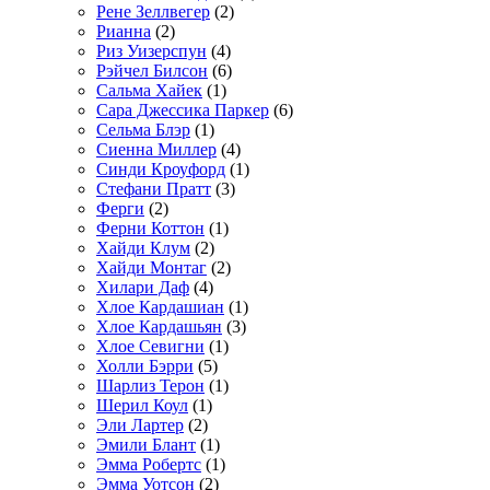
Рене Зеллвегер
(2)
Рианна
(2)
Риз Уизерспун
(4)
Рэйчел Билсон
(6)
Сальма Хайек
(1)
Сара Джессика Паркер
(6)
Сельма Блэр
(1)
Сиенна Миллер
(4)
Синди Кроуфорд
(1)
Стефани Пратт
(3)
Ферги
(2)
Ферни Коттон
(1)
Хайди Клум
(2)
Хайди Монтаг
(2)
Хилари Даф
(4)
Хлое Кардашиан
(1)
Хлое Кардашьян
(3)
Хлое Севигни
(1)
Холли Бэрри
(5)
Шарлиз Терон
(1)
Шерил Коул
(1)
Эли Лартер
(2)
Эмили Блант
(1)
Эмма Робертс
(1)
Эмма Уотсон
(2)