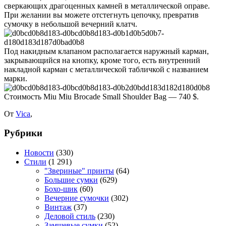
сверкающих драгоценных камней в металлической оправе.
При желании вы можете отстегнуть цепочку, превратив
сумочку в небольшой вечерний клатч.
Под накидным клапаном располагается наружный карман,
закрывающийся на кнопку, кроме того, есть внутренний
накладной карман с металлической табличкой с названием
марки.
Стоимость Miu Miu Brocade Small Shoulder Bag — 740 $.
От
Vica
,
Рубрики
Новости
(330)
Стили
(1 291)
"Звериные" принты
(64)
Большие сумки
(629)
Бохо-шик
(60)
Вечерние сумочки
(302)
Винтаж
(37)
Деловой стиль
(230)
Замшевые сумки
(52)