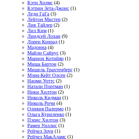
Кэти Холмс
(4)
Кэтрин Зета-Джонс
(1)
Леди ГаГа
(3)
Лейтон Мистер
(2)
Лив Тайлер
(2)
Лил Ким
(1)
Линдсей Лохан
(9)
Лорен Конрад
(1)
Мадонна
(4)
Майли Сайрус
(3)
Марион Котийяр
(1)
Миша Бартон
(2)
Мишель Трахтенберг
(1)
Мэри-Кейт Олсен
(2)
Наоми Уоттс
(2)
Натали Портман
(1)
Ники Хилтон
(2)
Николь Кидман
(1)
Николь Ричи
(4)
Оливия Палермо
(1)
Ольга Куриленко
(1)
Пэрис Хилтон
(3)
Рамер Уиллис
(1)
Рейчел Зоуи
(1)
Рейчел МакАдамс
(1)