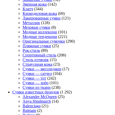
Змеиная кожа
(142)
Клатч
(344)
Крокодиловая кожа
(69)
Лакированные сумки
(121)
Металлик
(128)
Меховые сумки
(8)
Модные коллекции
(101)
Модные тенденции
(221)
Оригинальные сумочки
(290)
Пляжные сумки
(25)
Рок-стиль
(89)
Спортивный стиль
(208)
Стиль пэчворк
(15)
Страусиная кожа
(23)
Сумки — мессенджер
(17)
Сумки — сатчел
(104)
Сумки — тот
(242)
Сумки — хобо
(101)
Сумки из ткани
(238)
Сумки известных брэндов
(1 292)
Alexander McQueen
(25)
Anya Hindmarch
(14)
Balenciaga
(21)
Balmain
(2)