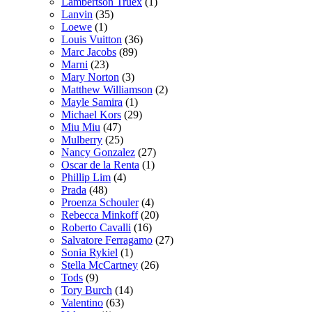
Lambertson Truex
(1)
Lanvin
(35)
Loewe
(1)
Louis Vuitton
(36)
Marc Jacobs
(89)
Marni
(23)
Mary Norton
(3)
Matthew Williamson
(2)
Mayle Samira
(1)
Michael Kors
(29)
Miu Miu
(47)
Mulberry
(25)
Nancy Gonzalez
(27)
Oscar de la Renta
(1)
Phillip Lim
(4)
Prada
(48)
Proenza Schouler
(4)
Rebecca Minkoff
(20)
Roberto Cavalli
(16)
Salvatore Ferragamo
(27)
Sonia Rykiel
(1)
Stella McCartney
(26)
Tods
(9)
Tory Burch
(14)
Valentino
(63)