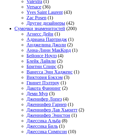
Valextra
(1)
Versace
(36)
Yves Saint Laurent
(43)
Zac Posen
(1)
Другие дизайнеры
(42)
Сумочки знаменитостей
(200)
Агнесс Дейн
(1)
Адриана Партридж
(1)
Анджелина Джоли
(2)
Анна-Линн МакКорд
(1)
Бейонсе Ноулз
(4)
Блейк Лайвли
(2)
Бритни Спирс
(2)
Ванесса Энн Хадженс
(1)
Виктория Бэкхэм
(3)
Гвинет Пэлтроу
(1)
Дакота Фаннинг
(2)
Деми Мур
(3)
Дженифер Лопез
(4)
Дженнифер Гарнер
(1)
Дженнифер Лав Хьюитт
(2)
Дженнифер Энистон
(1)
Джессика Альба
(8)
Джессика Биль
(1)
Джессика Симпсон
(10)