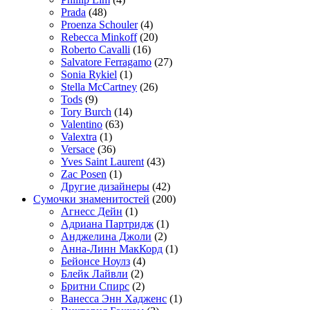
Prada
(48)
Proenza Schouler
(4)
Rebecca Minkoff
(20)
Roberto Cavalli
(16)
Salvatore Ferragamo
(27)
Sonia Rykiel
(1)
Stella McCartney
(26)
Tods
(9)
Tory Burch
(14)
Valentino
(63)
Valextra
(1)
Versace
(36)
Yves Saint Laurent
(43)
Zac Posen
(1)
Другие дизайнеры
(42)
Сумочки знаменитостей
(200)
Агнесс Дейн
(1)
Адриана Партридж
(1)
Анджелина Джоли
(2)
Анна-Линн МакКорд
(1)
Бейонсе Ноулз
(4)
Блейк Лайвли
(2)
Бритни Спирс
(2)
Ванесса Энн Хадженс
(1)