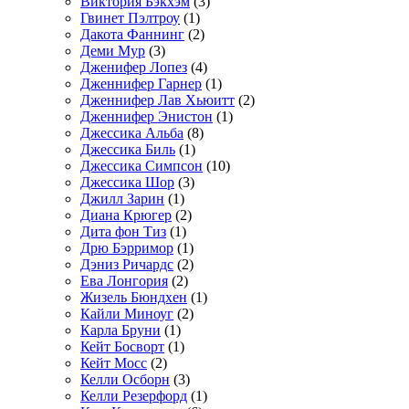
Виктория Бэкхэм
(3)
Гвинет Пэлтроу
(1)
Дакота Фаннинг
(2)
Деми Мур
(3)
Дженифер Лопез
(4)
Дженнифер Гарнер
(1)
Дженнифер Лав Хьюитт
(2)
Дженнифер Энистон
(1)
Джессика Альба
(8)
Джессика Биль
(1)
Джессика Симпсон
(10)
Джессика Шор
(3)
Джилл Зарин
(1)
Диана Крюгер
(2)
Дита фон Тиз
(1)
Дрю Бэрримор
(1)
Дэниз Ричардс
(2)
Ева Лонгория
(2)
Жизель Бюндхен
(1)
Кайли Миноуг
(2)
Карла Бруни
(1)
Кейт Босворт
(1)
Кейт Мосс
(2)
Келли Осборн
(3)
Келли Резерфорд
(1)