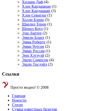
Хилари Даф
(4)
Хлое Кардашиан
(1)
Хлое Кардашьян
(3)
Хлое Севигни
(1)
Холли Бэрри
(5)
Шарлиз Терон
(1)
Шерил Коул
(1)
Эли Лартер
(2)
Эмили Блант
(1)
Эмма Робертс
(1)
Эмма Уотсон
(2)
Эмми Россам
(1)
Энн Хэтэуэй
(2)
Эшли Симпсон
(4)
Эшли Тисдэйл
(2)
Ссылки
Просто модно! © 2008
Главная
Новости
Стили
Сумки известных брэндов