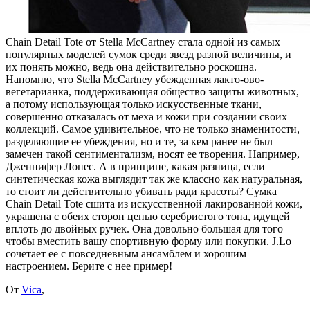
Chain Detail Tote от Stella McCartney стала одной из самых
популярных моделей сумок среди звезд разной величины, и
их понять можно, ведь она действительно роскошна.
Напомню, что Stella McCartney убежденная лакто-ово-
вегетарианка, поддерживающая общество защиты животных,
а потому использующая только искусственные ткани,
совершенно отказалась от меха и кожи при создании своих
коллекций. Самое удивительное, что не только знаменитости,
разделяющие ее убеждения, но и те, за кем ранее не был
замечен такой сентиментализм, носят ее творения. Например,
Дженнифер Лопес.
А в принципе, какая разница, если
синтетическая кожа выглядит так же классно как натуральная,
то стоит ли действительно убивать ради красоты? Сумка
Chain Detail Tote сшита из искусственной лакированной кожи,
украшена с обеих сторон цепью серебристого тона, идущей
вплоть до двойных ручек. Она довольно большая для того
чтобы вместить вашу спортивную форму или покупки. J.Lo
сочетает ее с повседневным ансамблем и хорошим
настроением. Берите с нее пример!
От
Vica
,