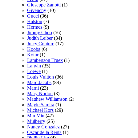
Giuseppe Zanotti
(1)
Givenchy
(10)
Gucci
(36)
Halston
(7)
Hermes
(9)
Jimmy Choo
(56)
Judith Leiber
(34)
Juicy Couture
(17)
Kooba
(6)
Kotur
(1)
Lambertson Truex
(1)
Lanvin
(35)
Loewe
(1)
Louis Vuitton
(36)
Marc Jacobs
(89)
Marni
(23)
Mary Norton
(3)
Matthew Williamson
(2)
Mayle Samira
(1)
Michael Kors
(29)
Miu Miu
(47)
Mulberry
(25)
Nancy Gonzalez
(27)
Oscar de la Renta
(1)
Phillip Lim
(4)