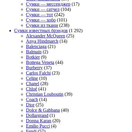
Сумки — мессенджер
(17)
Сумки — сатчел
(104)
Сумки — тот
(242)
Сумки — хобо
(101)
Сумки из ткани
(238)
Сумки известных брэндов
(1 292)
Alexander McQueen
(25)
Anya Hindmarch
(14)
Balenciaga
(21)
Balmain
(2)
Botkier
(9)
Bottega Veneta
(44)
Burberry
(37)
Carlos Falchi
(23)
Celine
(10)
Chanel
(28)
Chloé
(41)
Christian Louboutin
(39)
Coach
(14)
Dior
(25)
Dolce & Gabbana
(40)
Dollargrand
(1)
Donna Karan
(20)
Emilio Pucci
(4)
Fendi
(57)