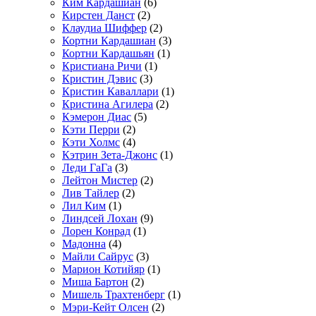
Ким Кардашиан
(6)
Кирстен Данст
(2)
Клаудиа Шиффер
(2)
Кортни Кардашиан
(3)
Кортни Кардашьян
(1)
Кристиана Ричи
(1)
Кристин Дэвис
(3)
Кристин Каваллари
(1)
Кристина Агилера
(2)
Кэмерон Диас
(5)
Кэти Перри
(2)
Кэти Холмс
(4)
Кэтрин Зета-Джонс
(1)
Леди ГаГа
(3)
Лейтон Мистер
(2)
Лив Тайлер
(2)
Лил Ким
(1)
Линдсей Лохан
(9)
Лорен Конрад
(1)
Мадонна
(4)
Майли Сайрус
(3)
Марион Котийяр
(1)
Миша Бартон
(2)
Мишель Трахтенберг
(1)
Мэри-Кейт Олсен
(2)