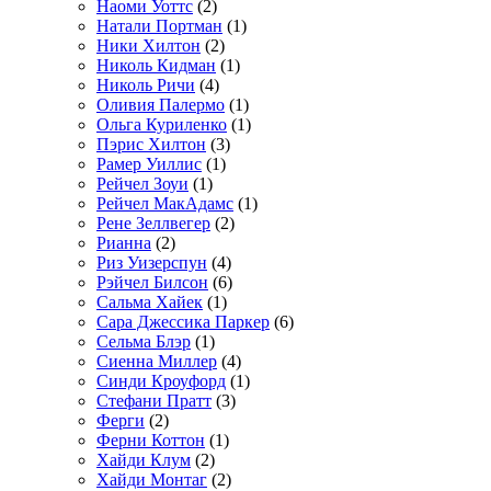
Наоми Уоттс
(2)
Натали Портман
(1)
Ники Хилтон
(2)
Николь Кидман
(1)
Николь Ричи
(4)
Оливия Палермо
(1)
Ольга Куриленко
(1)
Пэрис Хилтон
(3)
Рамер Уиллис
(1)
Рейчел Зоуи
(1)
Рейчел МакАдамс
(1)
Рене Зеллвегер
(2)
Рианна
(2)
Риз Уизерспун
(4)
Рэйчел Билсон
(6)
Сальма Хайек
(1)
Сара Джессика Паркер
(6)
Сельма Блэр
(1)
Сиенна Миллер
(4)
Синди Кроуфорд
(1)
Стефани Пратт
(3)
Ферги
(2)
Ферни Коттон
(1)
Хайди Клум
(2)
Хайди Монтаг
(2)