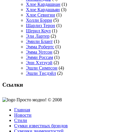
Хлое Кардашиан
(1)
Хлое Кардашьян
(3)
Хлое Севигни
(1)
Холли Бэрри
(5)
Шарлиз Терон
(1)
Шерил Коул
(1)
Эли Лартер
(2)
Эмили Блант
(1)
Эмма Робертс
(1)
Эмма Уотсон
(2)
Эмми Россам
(1)
Энн Хэтэуэй
(2)
Эшли Симпсон
(4)
Эшли Тисдэйл
(2)
Ссылки
Просто модно! © 2008
Главная
Новости
Стили
Сумки известных брэндов
Сумочки знаменитостей