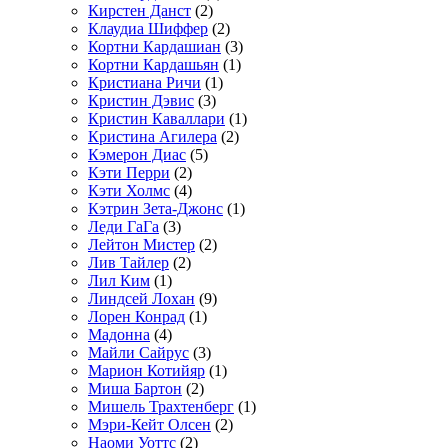
Кирстен Данст
(2)
Клаудиа Шиффер
(2)
Кортни Кардашиан
(3)
Кортни Кардашьян
(1)
Кристиана Ричи
(1)
Кристин Дэвис
(3)
Кристин Каваллари
(1)
Кристина Агилера
(2)
Кэмерон Диас
(5)
Кэти Перри
(2)
Кэти Холмс
(4)
Кэтрин Зета-Джонс
(1)
Леди ГаГа
(3)
Лейтон Мистер
(2)
Лив Тайлер
(2)
Лил Ким
(1)
Линдсей Лохан
(9)
Лорен Конрад
(1)
Мадонна
(4)
Майли Сайрус
(3)
Марион Котийяр
(1)
Миша Бартон
(2)
Мишель Трахтенберг
(1)
Мэри-Кейт Олсен
(2)
Наоми Уоттс
(2)