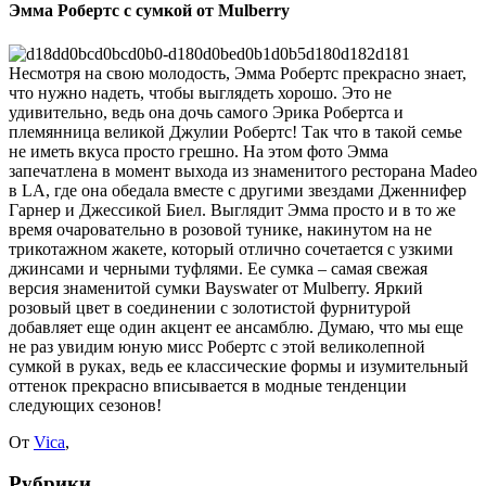
Эмма Робертс с сумкой от Mulberry
Несмотря на свою молодость, Эмма Робертс прекрасно знает,
что нужно надеть, чтобы выглядеть хорошо. Это не
удивительно, ведь она дочь самого Эрика Робертса и
племянница великой Джулии Робертс! Так что в такой семье
не иметь вкуса просто грешно. На этом фото Эмма
запечатлена в момент выхода из знаменитого ресторана Madeo
в LA, где она обедала вместе с другими звездами Дженнифер
Гарнер и Джессикой Биел. Выглядит Эмма просто и в то же
время очаровательно в розовой тунике, накинутом на не
трикотажном жакете, который отлично сочетается с узкими
джинсами и черными туфлями. Ее сумка – самая свежая
версия знаменитой сумки Bayswater от Mulberry.
Яркий
розовый цвет в соединении с золотистой фурнитурой
добавляет еще один акцент ее ансамблю. Думаю, что мы еще
не раз увидим юную мисс Робертс с этой великолепной
сумкой в руках, ведь ее классические формы и изумительный
оттенок прекрасно вписывается в модные тенденции
следующих сезонов!
От
Vica
,
Рубрики