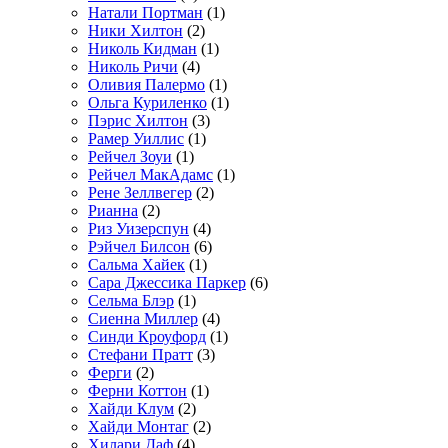
Натали Портман
(1)
Ники Хилтон
(2)
Николь Кидман
(1)
Николь Ричи
(4)
Оливия Палермо
(1)
Ольга Куриленко
(1)
Пэрис Хилтон
(3)
Рамер Уиллис
(1)
Рейчел Зоуи
(1)
Рейчел МакАдамс
(1)
Рене Зеллвегер
(2)
Рианна
(2)
Риз Уизерспун
(4)
Рэйчел Билсон
(6)
Сальма Хайек
(1)
Сара Джессика Паркер
(6)
Сельма Блэр
(1)
Сиенна Миллер
(4)
Синди Кроуфорд
(1)
Стефани Пратт
(3)
Ферги
(2)
Ферни Коттон
(1)
Хайди Клум
(2)
Хайди Монтаг
(2)
Хилари Даф
(4)