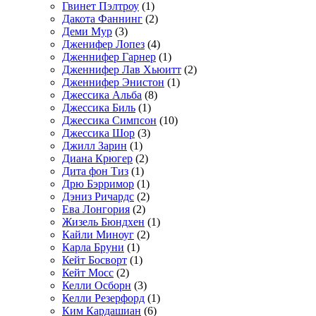
Гвинет Пэлтроу
(1)
Дакота Фаннинг
(2)
Деми Мур
(3)
Дженифер Лопез
(4)
Дженнифер Гарнер
(1)
Дженнифер Лав Хьюитт
(2)
Дженнифер Энистон
(1)
Джессика Альба
(8)
Джессика Биль
(1)
Джессика Симпсон
(10)
Джессика Шор
(3)
Джилл Зарин
(1)
Диана Крюгер
(2)
Дита фон Тиз
(1)
Дрю Бэрримор
(1)
Дэниз Ричардс
(2)
Ева Лонгория
(2)
Жизель Бюндхен
(1)
Кайли Миноуг
(2)
Карла Бруни
(1)
Кейт Босворт
(1)
Кейт Мосс
(2)
Келли Осборн
(3)
Келли Резерфорд
(1)
Ким Кардашиан
(6)