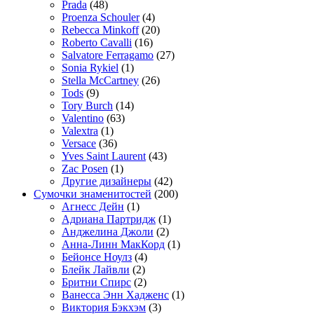
Prada
(48)
Proenza Schouler
(4)
Rebecca Minkoff
(20)
Roberto Cavalli
(16)
Salvatore Ferragamo
(27)
Sonia Rykiel
(1)
Stella McCartney
(26)
Tods
(9)
Tory Burch
(14)
Valentino
(63)
Valextra
(1)
Versace
(36)
Yves Saint Laurent
(43)
Zac Posen
(1)
Другие дизайнеры
(42)
Сумочки знаменитостей
(200)
Агнесс Дейн
(1)
Адриана Партридж
(1)
Анджелина Джоли
(2)
Анна-Линн МакКорд
(1)
Бейонсе Ноулз
(4)
Блейк Лайвли
(2)
Бритни Спирс
(2)
Ванесса Энн Хадженс
(1)
Виктория Бэкхэм
(3)