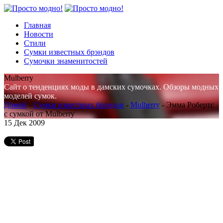
Главная
Новости
Стили
Сумки известных брэндов
Сумочки знаменитостей
Mulberry
Сайт о тенденциях моды в дамских сумочках. Обзоры модных
моделей сумок.
Домой
-
Сумки известных брэндов
-
Mulberry
-
Эмма Робертс
с сумкой от Mulberry
15
Дек 2009