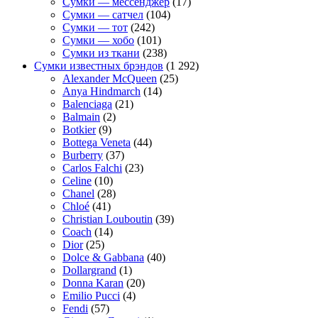
Сумки — мессенджер
(17)
Сумки — сатчел
(104)
Сумки — тот
(242)
Сумки — хобо
(101)
Сумки из ткани
(238)
Сумки известных брэндов
(1 292)
Alexander McQueen
(25)
Anya Hindmarch
(14)
Balenciaga
(21)
Balmain
(2)
Botkier
(9)
Bottega Veneta
(44)
Burberry
(37)
Carlos Falchi
(23)
Celine
(10)
Chanel
(28)
Chloé
(41)
Christian Louboutin
(39)
Coach
(14)
Dior
(25)
Dolce & Gabbana
(40)
Dollargrand
(1)
Donna Karan
(20)
Emilio Pucci
(4)
Fendi
(57)