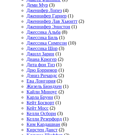
Деми Мур
(3)
Дженифер Лопез
(4)
Дженнифер Гарнер
(1)
Дженнифер Лав Хьюитт
(2)
Дженнифер Энистон
(1)
Джессика Альба
(8)
Джессика Биль
(1)
Джессика Симпсон
(10)
Джессика Шор
(3)
Джилл Зарин
(1)
Диана Крюгер
(2)
Дита фон Тиз
(1)
Дрю Бэрримор
(1)
Дэниз Ричардс
(2)
Ева Лонгория
(2)
Жизель Бюндхен
(1)
Кайли Миноуг
(2)
Карла Бруни
(1)
Кейт Босворт
(1)
Кейт Мосс
(2)
Келли Осборн
(3)
Келли Резерфорд
(1)
Ким Кардашиан
(6)
Кирстен Данст
(2)