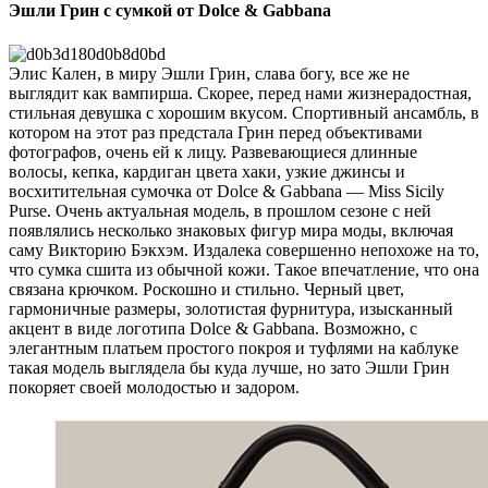
Эшли Грин с сумкой от Dolce & Gabbana
Элис Кален, в миру Эшли Грин, слава богу, все же не
выглядит как вампирша. Скорее, перед нами жизнерадостная,
стильная девушка с хорошим вкусом. Спортивный ансамбль, в
котором на этот раз предстала Грин перед объективами
фотографов, очень ей к лицу. Развевающиеся длинные
волосы, кепка, кардиган цвета хаки, узкие джинсы и
восхитительная сумочка от Dolce & Gabbana — Miss Sicily
Purse. Очень актуальная модель, в прошлом сезоне с ней
появлялись несколько знаковых фигур мира моды, включая
саму Викторию Бэкхэм.
Издалека совершенно непохоже на то,
что сумка сшита из обычной кожи. Такое впечатление, что она
связана крючком. Роскошно и стильно. Черный цвет,
гармоничные размеры, золотистая фурнитура, изысканный
акцент в виде логотипа Dolce & Gabbana. Возможно, с
элегантным платьем простого покроя и туфлями на каблуке
такая модель выглядела бы куда лучше, но зато Эшли Грин
покоряет своей молодостью и задором.