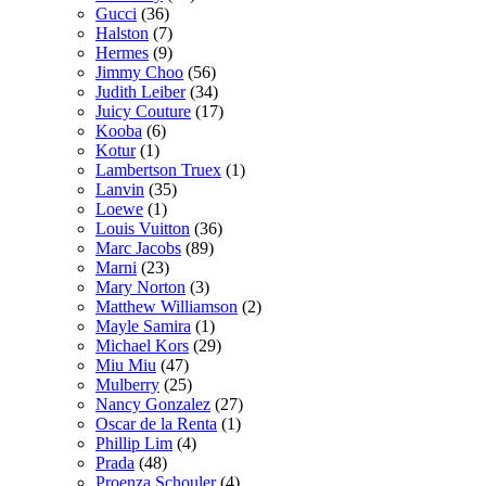
Gucci
(36)
Halston
(7)
Hermes
(9)
Jimmy Choo
(56)
Judith Leiber
(34)
Juicy Couture
(17)
Kooba
(6)
Kotur
(1)
Lambertson Truex
(1)
Lanvin
(35)
Loewe
(1)
Louis Vuitton
(36)
Marc Jacobs
(89)
Marni
(23)
Mary Norton
(3)
Matthew Williamson
(2)
Mayle Samira
(1)
Michael Kors
(29)
Miu Miu
(47)
Mulberry
(25)
Nancy Gonzalez
(27)
Oscar de la Renta
(1)
Phillip Lim
(4)
Prada
(48)
Proenza Schouler
(4)