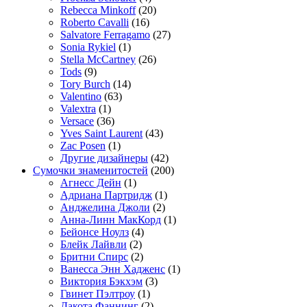
Rebecca Minkoff
(20)
Roberto Cavalli
(16)
Salvatore Ferragamo
(27)
Sonia Rykiel
(1)
Stella McCartney
(26)
Tods
(9)
Tory Burch
(14)
Valentino
(63)
Valextra
(1)
Versace
(36)
Yves Saint Laurent
(43)
Zac Posen
(1)
Другие дизайнеры
(42)
Сумочки знаменитостей
(200)
Агнесс Дейн
(1)
Адриана Партридж
(1)
Анджелина Джоли
(2)
Анна-Линн МакКорд
(1)
Бейонсе Ноулз
(4)
Блейк Лайвли
(2)
Бритни Спирс
(2)
Ванесса Энн Хадженс
(1)
Виктория Бэкхэм
(3)
Гвинет Пэлтроу
(1)
Дакота Фаннинг
(2)