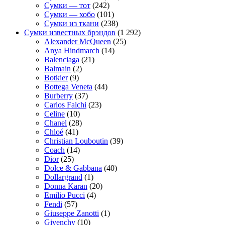
Сумки — тот
(242)
Сумки — хобо
(101)
Сумки из ткани
(238)
Сумки известных брэндов
(1 292)
Alexander McQueen
(25)
Anya Hindmarch
(14)
Balenciaga
(21)
Balmain
(2)
Botkier
(9)
Bottega Veneta
(44)
Burberry
(37)
Carlos Falchi
(23)
Celine
(10)
Chanel
(28)
Chloé
(41)
Christian Louboutin
(39)
Coach
(14)
Dior
(25)
Dolce & Gabbana
(40)
Dollargrand
(1)
Donna Karan
(20)
Emilio Pucci
(4)
Fendi
(57)
Giuseppe Zanotti
(1)
Givenchy
(10)