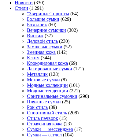
Новости
(330)
Стили
(1 291)
"Звериные" принты
(64)
Большие сумки
(629)
Бохо-шик
(60)
Вечерние сумочки
(302)
Винтаж
(37)
Деловой стиль
(230)
Замшевые сумки
(52)
Змеиная кожа
(142)
Клатч
(344)
Крокодиловая кожа
(69)
Лакированные сумки
(121)
Металлик
(128)
Меховые сумки
(8)
Модные коллекции
(101)
Модные тенденции
(221)
Оригинальные сумочки
(290)
Пляжные сумки
(25)
Рок-стиль
(89)
Спортивный стиль
(208)
Стиль пэчворк
(15)
Страусиная кожа
(23)
Сумки — мессенджер
(17)
Сумки — сатчел
(104)