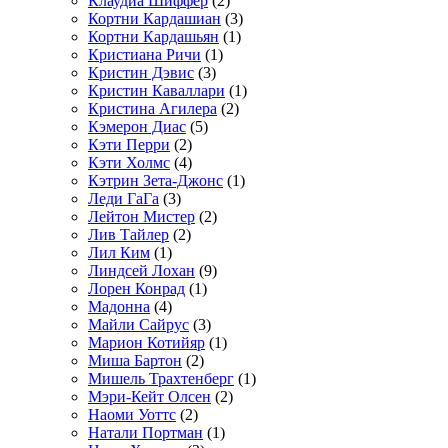
Клаудиа Шиффер
(2)
Кортни Кардашиан
(3)
Кортни Кардашьян
(1)
Кристиана Ричи
(1)
Кристин Дэвис
(3)
Кристин Каваллари
(1)
Кристина Агилера
(2)
Кэмерон Диас
(5)
Кэти Перри
(2)
Кэти Холмс
(4)
Кэтрин Зета-Джонс
(1)
Леди ГаГа
(3)
Лейтон Мистер
(2)
Лив Тайлер
(2)
Лил Ким
(1)
Линдсей Лохан
(9)
Лорен Конрад
(1)
Мадонна
(4)
Майли Сайрус
(3)
Марион Котийяр
(1)
Миша Бартон
(2)
Мишель Трахтенберг
(1)
Мэри-Кейт Олсен
(2)
Наоми Уоттс
(2)
Натали Портман
(1)