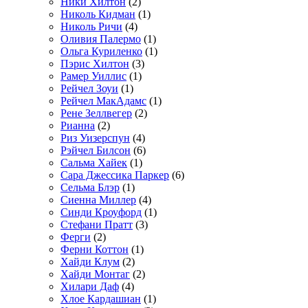
Ники Хилтон
(2)
Николь Кидман
(1)
Николь Ричи
(4)
Оливия Палермо
(1)
Ольга Куриленко
(1)
Пэрис Хилтон
(3)
Рамер Уиллис
(1)
Рейчел Зоуи
(1)
Рейчел МакАдамс
(1)
Рене Зеллвегер
(2)
Рианна
(2)
Риз Уизерспун
(4)
Рэйчел Билсон
(6)
Сальма Хайек
(1)
Сара Джессика Паркер
(6)
Сельма Блэр
(1)
Сиенна Миллер
(4)
Синди Кроуфорд
(1)
Стефани Пратт
(3)
Ферги
(2)
Ферни Коттон
(1)
Хайди Клум
(2)
Хайди Монтаг
(2)
Хилари Даф
(4)
Хлое Кардашиан
(1)