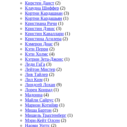
Кирстен Данст
(2)
Клаудиа Шиффер
(2)
Кортни Кардашиан
(3)
Кортни Кардашьян
(1)
Кристиана Ричи
(1)
Кристин Дэвис
(3)
Кристин Каваллари
(1)
Кристина Агилера
(2)
Кэмерон Диас
(5)
Кэти Перри
(2)
Кэти Холмс
(4)
Кэтрин Зета-Джонс
(1)
Леди ГаГа
(3)
Лейтон Мистер
(2)
Лив Тайлер
(2)
Лил Ким
(1)
Линдсей Лохан
(9)
Лорен Конрад
(1)
Мадонна
(4)
Майли Сайрус
(3)
Марион Котийяр
(1)
Миша Бартон
(2)
Мишель Трахтенберг
(1)
Мэри-Кейт Олсен
(2)
Наоми Уоттс
(2)