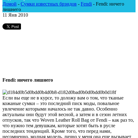
Домой
-
Сумки известных брэндов
-
Fendi
-
Fendi: ничего
лишнего
11
Янв 2010
Fendi: ничего лишнего
Если вы еще не в курсе, то доложу вам о том, что тканые
кожаные сумки – это последний писк моды, повальное
увлечение которыми началось не так давно. Особенно
актуальны они будут этой весной, а затем и в сезон летних
отпусков, так что Woven Leather Roll Bag от Fendi – как раз то,
что нужно тем девушкам, которые хотят быть в русле
последних тенденций. Кроме того, что перед нами,
несомненно, модная модель, лично у меня она еще вызывает