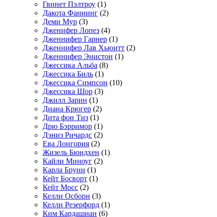
Гвинет Пэлтроу
(1)
Дакота Фаннинг
(2)
Деми Мур
(3)
Дженифер Лопез
(4)
Дженнифер Гарнер
(1)
Дженнифер Лав Хьюитт
(2)
Дженнифер Энистон
(1)
Джессика Альба
(8)
Джессика Биль
(1)
Джессика Симпсон
(10)
Джессика Шор
(3)
Джилл Зарин
(1)
Диана Крюгер
(2)
Дита фон Тиз
(1)
Дрю Бэрримор
(1)
Дэниз Ричардс
(2)
Ева Лонгория
(2)
Жизель Бюндхен
(1)
Кайли Миноуг
(2)
Карла Бруни
(1)
Кейт Босворт
(1)
Кейт Мосс
(2)
Келли Осборн
(3)
Келли Резерфорд
(1)
Ким Кардашиан
(6)