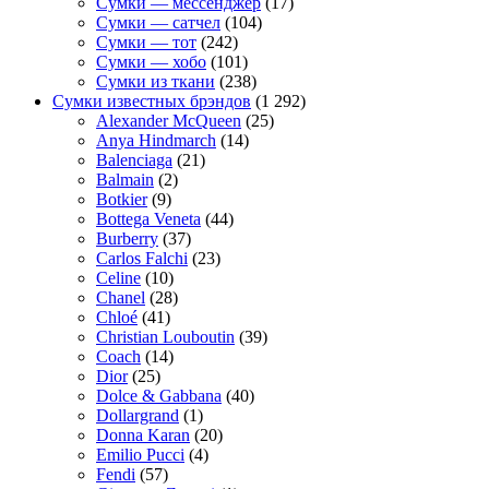
Сумки — мессенджер
(17)
Сумки — сатчел
(104)
Сумки — тот
(242)
Сумки — хобо
(101)
Сумки из ткани
(238)
Сумки известных брэндов
(1 292)
Alexander McQueen
(25)
Anya Hindmarch
(14)
Balenciaga
(21)
Balmain
(2)
Botkier
(9)
Bottega Veneta
(44)
Burberry
(37)
Carlos Falchi
(23)
Celine
(10)
Chanel
(28)
Chloé
(41)
Christian Louboutin
(39)
Coach
(14)
Dior
(25)
Dolce & Gabbana
(40)
Dollargrand
(1)
Donna Karan
(20)
Emilio Pucci
(4)
Fendi
(57)