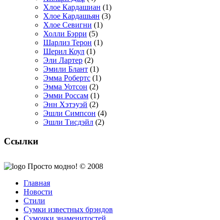
Хлое Кардашиан
(1)
Хлое Кардашьян
(3)
Хлое Севигни
(1)
Холли Бэрри
(5)
Шарлиз Терон
(1)
Шерил Коул
(1)
Эли Лартер
(2)
Эмили Блант
(1)
Эмма Робертс
(1)
Эмма Уотсон
(2)
Эмми Россам
(1)
Энн Хэтэуэй
(2)
Эшли Симпсон
(4)
Эшли Тисдэйл
(2)
Ссылки
Просто модно! © 2008
Главная
Новости
Стили
Сумки известных брэндов
Сумочки знаменитостей