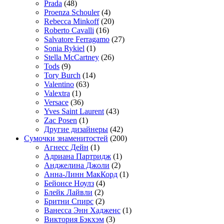
Prada
(48)
Proenza Schouler
(4)
Rebecca Minkoff
(20)
Roberto Cavalli
(16)
Salvatore Ferragamo
(27)
Sonia Rykiel
(1)
Stella McCartney
(26)
Tods
(9)
Tory Burch
(14)
Valentino
(63)
Valextra
(1)
Versace
(36)
Yves Saint Laurent
(43)
Zac Posen
(1)
Другие дизайнеры
(42)
Сумочки знаменитостей
(200)
Агнесс Дейн
(1)
Адриана Партридж
(1)
Анджелина Джоли
(2)
Анна-Линн МакКорд
(1)
Бейонсе Ноулз
(4)
Блейк Лайвли
(2)
Бритни Спирс
(2)
Ванесса Энн Хадженс
(1)
Виктория Бэкхэм
(3)