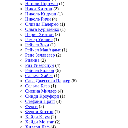
Натали Портман
(1)
Ники Хилтон
(2)
Николь Кидман
(1)
Николь Ричи
(4)
Оливия Палермо
(1)
Ольга Куриленко
(1)
Пэрис Хилтон
(3)
Рамер Уиллис
(1)
Рейчел Зоуи
(1)
Рейчел МакАдамс
(1)
Рене Зеллвегер
(2)
Рианна
(2)
Риз Уизерспун
(4)
Рэйчел Билсон
(6)
Сальма Хайек
(1)
Сара Джессика Паркер
(6)
Сельма Блэр
(1)
Сиенна Миллер
(4)
Синди Кроуфорд
(1)
Стефани Пратт
(3)
Ферги
(2)
Ферни Коттон
(1)
Хайди Клум
(2)
Хайди Монтаг
(2)
Хилари Даф
(4)