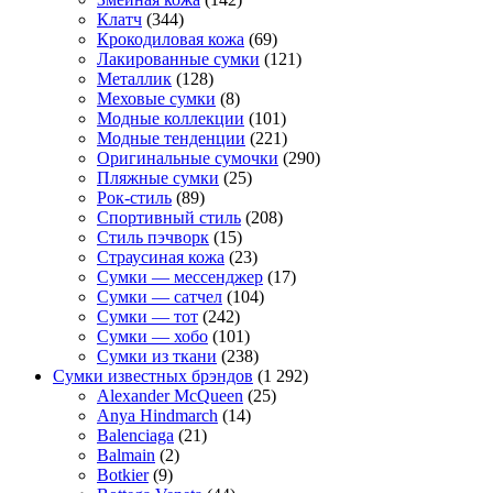
Клатч
(344)
Крокодиловая кожа
(69)
Лакированные сумки
(121)
Металлик
(128)
Меховые сумки
(8)
Модные коллекции
(101)
Модные тенденции
(221)
Оригинальные сумочки
(290)
Пляжные сумки
(25)
Рок-стиль
(89)
Спортивный стиль
(208)
Стиль пэчворк
(15)
Страусиная кожа
(23)
Сумки — мессенджер
(17)
Сумки — сатчел
(104)
Сумки — тот
(242)
Сумки — хобо
(101)
Сумки из ткани
(238)
Сумки известных брэндов
(1 292)
Alexander McQueen
(25)
Anya Hindmarch
(14)
Balenciaga
(21)
Balmain
(2)
Botkier
(9)