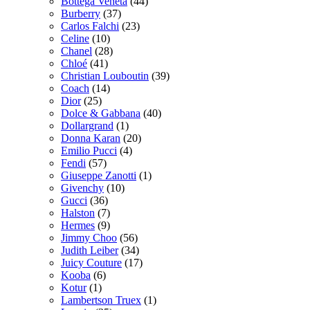
Bottega Veneta
(44)
Burberry
(37)
Carlos Falchi
(23)
Celine
(10)
Chanel
(28)
Chloé
(41)
Christian Louboutin
(39)
Coach
(14)
Dior
(25)
Dolce & Gabbana
(40)
Dollargrand
(1)
Donna Karan
(20)
Emilio Pucci
(4)
Fendi
(57)
Giuseppe Zanotti
(1)
Givenchy
(10)
Gucci
(36)
Halston
(7)
Hermes
(9)
Jimmy Choo
(56)
Judith Leiber
(34)
Juicy Couture
(17)
Kooba
(6)
Kotur
(1)
Lambertson Truex
(1)