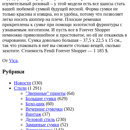
изумительный розовый – у этой модели есть все шансы стать
вашей любимой сумкой будущей весной. Форма сумки не
только красива и изящна, но и удобна, потому что позволяет
легко носить шоппер на плече. Плоские ремешки
прикреплены к сумке при помощи золотистой фурнитуры с
узнаваемым логотипом.
И пусть все в Forever Shopper
немножко прямолинейное и простоватое, но ей не откажешь в
очаровании. Сумка довольно большая – 37,5 х 22,5 х 15 см.,
так что упаковать в неё вы сможете столько вещей, сколько
захотите. Стоимость Fendi Forever Shopper — 1 185 $.
От
Vica
,
Рубрики
Новости
(330)
Стили
(1 291)
"Звериные" принты
(64)
Большие сумки
(629)
Бохо-шик
(60)
Вечерние сумочки
(302)
Винтаж
(37)
Деловой стиль
(230)
Замшевые сумки
(52)
Змеиная кожа
(142)