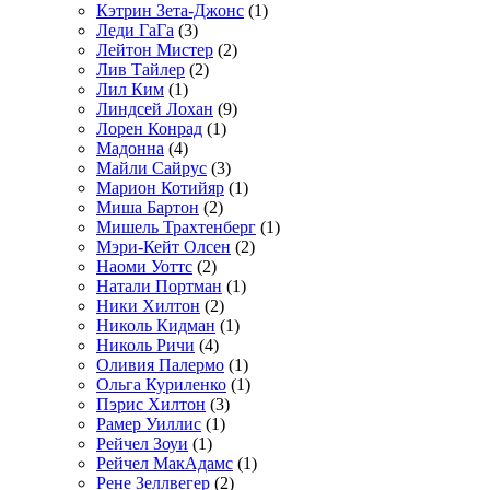
Кэтрин Зета-Джонс
(1)
Леди ГаГа
(3)
Лейтон Мистер
(2)
Лив Тайлер
(2)
Лил Ким
(1)
Линдсей Лохан
(9)
Лорен Конрад
(1)
Мадонна
(4)
Майли Сайрус
(3)
Марион Котийяр
(1)
Миша Бартон
(2)
Мишель Трахтенберг
(1)
Мэри-Кейт Олсен
(2)
Наоми Уоттс
(2)
Натали Портман
(1)
Ники Хилтон
(2)
Николь Кидман
(1)
Николь Ричи
(4)
Оливия Палермо
(1)
Ольга Куриленко
(1)
Пэрис Хилтон
(3)
Рамер Уиллис
(1)
Рейчел Зоуи
(1)
Рейчел МакАдамс
(1)
Рене Зеллвегер
(2)