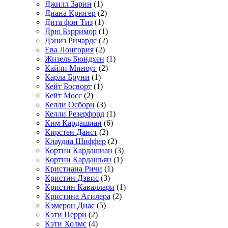
Джилл Зарин
(1)
Диана Крюгер
(2)
Дита фон Тиз
(1)
Дрю Бэрримор
(1)
Дэниз Ричардс
(2)
Ева Лонгория
(2)
Жизель Бюндхен
(1)
Кайли Миноуг
(2)
Карла Бруни
(1)
Кейт Босворт
(1)
Кейт Мосс
(2)
Келли Осборн
(3)
Келли Резерфорд
(1)
Ким Кардашиан
(6)
Кирстен Данст
(2)
Клаудиа Шиффер
(2)
Кортни Кардашиан
(3)
Кортни Кардашьян
(1)
Кристиана Ричи
(1)
Кристин Дэвис
(3)
Кристин Каваллари
(1)
Кристина Агилера
(2)
Кэмерон Диас
(5)
Кэти Перри
(2)
Кэти Холмс
(4)