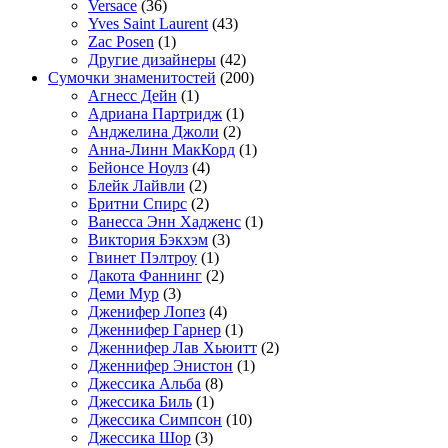
Versace
(36)
Yves Saint Laurent
(43)
Zac Posen
(1)
Другие дизайнеры
(42)
Сумочки знаменитостей
(200)
Агнесс Дейн
(1)
Адриана Партридж
(1)
Анджелина Джоли
(2)
Анна-Линн МакКорд
(1)
Бейонсе Ноулз
(4)
Блейк Лайвли
(2)
Бритни Спирс
(2)
Ванесса Энн Хадженс
(1)
Виктория Бэкхэм
(3)
Гвинет Пэлтроу
(1)
Дакота Фаннинг
(2)
Деми Мур
(3)
Дженифер Лопез
(4)
Дженнифер Гарнер
(1)
Дженнифер Лав Хьюитт
(2)
Дженнифер Энистон
(1)
Джессика Альба
(8)
Джессика Биль
(1)
Джессика Симпсон
(10)
Джессика Шор
(3)