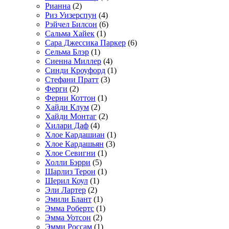
Рианна
(2)
Риз Уизерспун
(4)
Рэйчел Билсон
(6)
Сальма Хайек
(1)
Сара Джессика Паркер
(6)
Сельма Блэр
(1)
Сиенна Миллер
(4)
Синди Кроуфорд
(1)
Стефани Пратт
(3)
Ферги
(2)
Ферни Коттон
(1)
Хайди Клум
(2)
Хайди Монтаг
(2)
Хилари Даф
(4)
Хлое Кардашиан
(1)
Хлое Кардашьян
(3)
Хлое Севигни
(1)
Холли Бэрри
(5)
Шарлиз Терон
(1)
Шерил Коул
(1)
Эли Лартер
(2)
Эмили Блант
(1)
Эмма Робертс
(1)
Эмма Уотсон
(2)
Эмми Россам
(1)