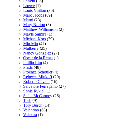
Lanvin
(35)
Loewe
(1)
Louis Vuitton
(36)
Marc Jacobs
(89)
Marni
(23)
Mary Norton
(3)
Matthew Williamson
(2)
Mayle Samira
(1)
Michael Kors
(29)
Miu Miu
(47)
Mulberry
(25)
Nancy Gonzalez
(27)
Oscar de la Renta
(1)
Phillip Lim
(4)
Prada
(48)
Proenza Schouler
(4)
Rebecca Minkoff
(20)
Roberto Cavalli
(16)
Salvatore Ferragamo
(27)
Sonia Rykiel
(1)
Stella McCartney
(26)
Tods
(9)
Tory Burch
(14)
Valentino
(63)
Valextra
(1)