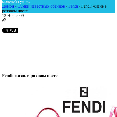
моделей сумок.
Домой
-
Сумки известных брэндов
-
Fendi
-
Fendi: жизнь в
розовом цвете
12
Ноя 2009
Fendi: жизнь в розовом цвете