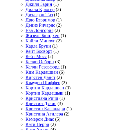
Джилл Зарин
(1)
Диана Крюгер
(2)
Дита фон Тиз
(1)
Дрю Бэрримор
(1)
Дэниз Ричардс
(2)
Ева Лонгория
(2)
Жизель Бюндхен
(1)
Кайли Миноуг
(2)
Карла Бруни
(1)
Кейт Босворт
(1)
Кейт Мосс
(2)
Келли Осборн
(3)
Келли Резерфорд
(1)
Ким Кардашиан
(6)
Кирстен Данст
(2)
Клаудиа Шиффер
(2)
Кортни Кардашиан
(3)
Кортни Кардашьян
(1)
Кристиана Ричи
(1)
Кристин Дэвис
(3)
Кристин Каваллари
(1)
Кристина Агилера
(2)
Кэмерон Диас
(5)
Кэти Перри
(2)
Кэти Холмс
(4)