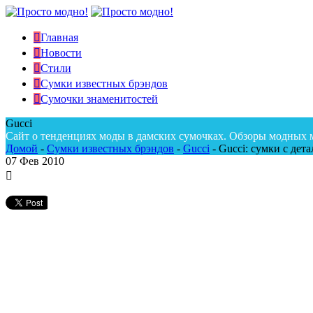
Главная
Новости
Стили
Сумки известных брэндов
Сумочки знаменитостей
Gucci
Сайт о тенденциях моды в дамских сумочках. Обзоры модных 
Домой
-
Сумки известных брэндов
-
Gucci
-
Gucci: сумки с дет
07
Фев 2010