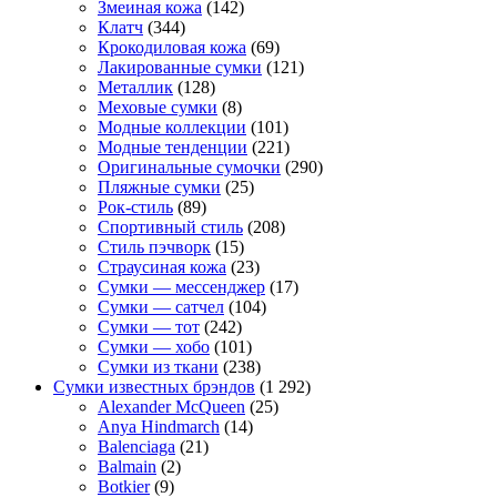
Змеиная кожа
(142)
Клатч
(344)
Крокодиловая кожа
(69)
Лакированные сумки
(121)
Металлик
(128)
Меховые сумки
(8)
Модные коллекции
(101)
Модные тенденции
(221)
Оригинальные сумочки
(290)
Пляжные сумки
(25)
Рок-стиль
(89)
Спортивный стиль
(208)
Стиль пэчворк
(15)
Страусиная кожа
(23)
Сумки — мессенджер
(17)
Сумки — сатчел
(104)
Сумки — тот
(242)
Сумки — хобо
(101)
Сумки из ткани
(238)
Сумки известных брэндов
(1 292)
Alexander McQueen
(25)
Anya Hindmarch
(14)
Balenciaga
(21)
Balmain
(2)
Botkier
(9)