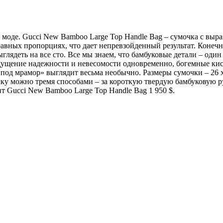
 в моде. Gucci New Bamboo Large Top Handle Bag – сумочка с выр
авных пропорциях, что дает непревзойденный результат. Конечн
лядеть на все сто. Все мы знаем, что бамбуковые детали – один 
ощущение надежности и невесомости одновременно, богемные ки
«под мрамор» выглядит весьма необычно.
Размеры сумочки – 26 
мку можно тремя способами – за короткую твердую бамбуковую р
т Gucci New Bamboo Large Top Handle Bag 1 950 $.