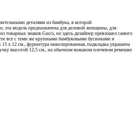
азительными деталями из бамбука, в которой
о, эта модель предназначена для деловой женщины, для
из товарных знаков Gucci, но здесь дизайнер превзошел самого
сти все с теми же крупными бамбуковыми бусинками и
х 15 х 12 см., фурнитура никелированная, подкладка украшена
учку высотой 12,5 см., на обычном кожаном плечевом ремешке