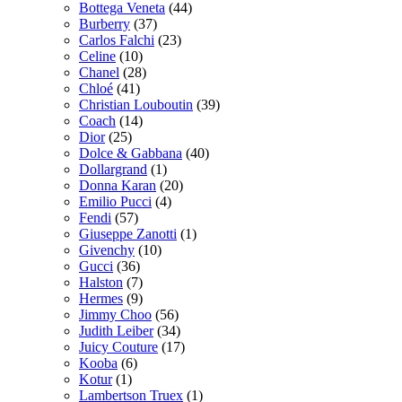
Bottega Veneta
(44)
Burberry
(37)
Carlos Falchi
(23)
Celine
(10)
Chanel
(28)
Chloé
(41)
Christian Louboutin
(39)
Coach
(14)
Dior
(25)
Dolce & Gabbana
(40)
Dollargrand
(1)
Donna Karan
(20)
Emilio Pucci
(4)
Fendi
(57)
Giuseppe Zanotti
(1)
Givenchy
(10)
Gucci
(36)
Halston
(7)
Hermes
(9)
Jimmy Choo
(56)
Judith Leiber
(34)
Juicy Couture
(17)
Kooba
(6)
Kotur
(1)
Lambertson Truex
(1)