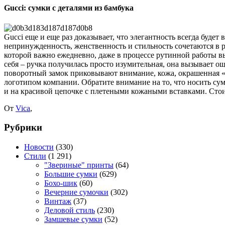
Gucci: сумки с деталями из бамбука
Gucci еще и еще раз доказывает, что элегантность всегда будет
непринужденность, женственность и стильность сочетаются в р
которой важно ежедневно, даже в процессе рутинной работы выг
себя – ручка получилась просто изумительная, она вызывает 
поворотный замок приковывают внимание, кожа, окрашенная 
логотипом компании. Обратите внимание на то, что носить су
и на красивой цепочке с плетеными кожаными вставками. Стои
От
Vica
,
Рубрики
Новости
(330)
Стили
(1 291)
"Звериные" принты
(64)
Большие сумки
(629)
Бохо-шик
(60)
Вечерние сумочки
(302)
Винтаж
(37)
Деловой стиль
(230)
Замшевые сумки
(52)