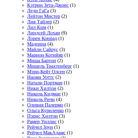
Кэтрин Зета-Джонс
(1)
Леди ГаГа
(3)
Лейтон Мистер
(2)
Лив Тайлер
(2)
Лил Ким
(1)
Линдсей Лохан
(9)
Лорен Конрад
(1)
Мадонна
(4)
Майли Сайрус
(3)
Марион Котийяр
(1)
Миша Бартон
(2)
Мишель Трахтенберг
(1)
Мэри-Кейт Олсен
(2)
Наоми Уоттс
(2)
Натали Портман
(1)
Ники Хилтон
(2)
Николь Кидман
(1)
Николь Ричи
(4)
Оливия Палермо
(1)
Ольга Куриленко
(1)
Пэрис Хилтон
(3)
Рамер Уиллис
(1)
Рейчел Зоуи
(1)
Рейчел МакАдамс
(1)