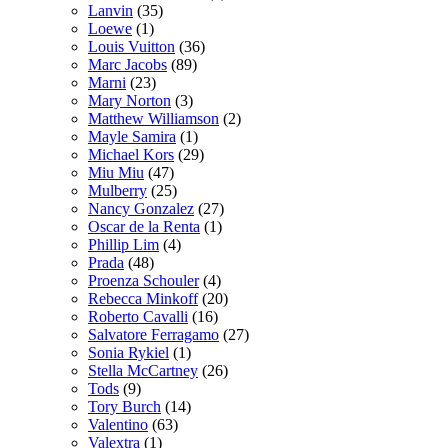
Lanvin
(35)
Loewe
(1)
Louis Vuitton
(36)
Marc Jacobs
(89)
Marni
(23)
Mary Norton
(3)
Matthew Williamson
(2)
Mayle Samira
(1)
Michael Kors
(29)
Miu Miu
(47)
Mulberry
(25)
Nancy Gonzalez
(27)
Oscar de la Renta
(1)
Phillip Lim
(4)
Prada
(48)
Proenza Schouler
(4)
Rebecca Minkoff
(20)
Roberto Cavalli
(16)
Salvatore Ferragamo
(27)
Sonia Rykiel
(1)
Stella McCartney
(26)
Tods
(9)
Tory Burch
(14)
Valentino
(63)
Valextra
(1)