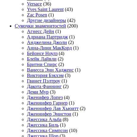
Versace
(36)
Yves Saint Laurent
(43)
Zac Posen
(1)
Другие дизайнеры
(42)
Сумочки знаменитостей
(200)
Агнесс Дейн
(1)
Адриана Партридж
(1)
Анджелина Джоли
(2)
Анна-Линн МакКорд
(1)
Бейонсе Ноулз
(4)
Блейк Лайвли
(2)
Бритни Спирс
(2)
Ванесса Энн Хадженс
(1)
Виктория Бэкхэм
(3)
Гвинет Пэлтроу
(1)
Дакота Фаннинг
(2)
Деми Мур
(3)
Дженифер Лопез
(4)
Дженнифер Гарнер
(1)
Дженнифер Лав Хьюитт
(2)
Дженнифер Энистон
(1)
Джессика Альба
(8)
Джессика Биль
(1)
Джессика Симпсон
(10)
Джессика Шор
(3)