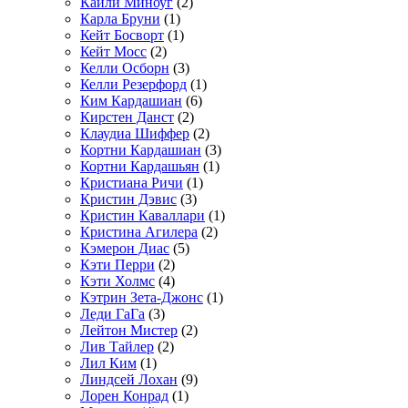
Кайли Миноуг
(2)
Карла Бруни
(1)
Кейт Босворт
(1)
Кейт Мосс
(2)
Келли Осборн
(3)
Келли Резерфорд
(1)
Ким Кардашиан
(6)
Кирстен Данст
(2)
Клаудиа Шиффер
(2)
Кортни Кардашиан
(3)
Кортни Кардашьян
(1)
Кристиана Ричи
(1)
Кристин Дэвис
(3)
Кристин Каваллари
(1)
Кристина Агилера
(2)
Кэмерон Диас
(5)
Кэти Перри
(2)
Кэти Холмс
(4)
Кэтрин Зета-Джонс
(1)
Леди ГаГа
(3)
Лейтон Мистер
(2)
Лив Тайлер
(2)
Лил Ким
(1)
Линдсей Лохан
(9)
Лорен Конрад
(1)