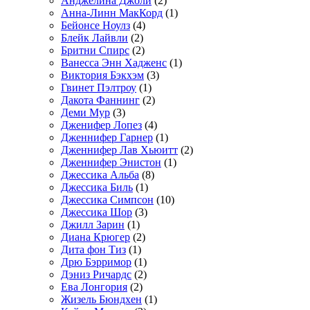
Анджелина Джоли
(2)
Анна-Линн МакКорд
(1)
Бейонсе Ноулз
(4)
Блейк Лайвли
(2)
Бритни Спирс
(2)
Ванесса Энн Хадженс
(1)
Виктория Бэкхэм
(3)
Гвинет Пэлтроу
(1)
Дакота Фаннинг
(2)
Деми Мур
(3)
Дженифер Лопез
(4)
Дженнифер Гарнер
(1)
Дженнифер Лав Хьюитт
(2)
Дженнифер Энистон
(1)
Джессика Альба
(8)
Джессика Биль
(1)
Джессика Симпсон
(10)
Джессика Шор
(3)
Джилл Зарин
(1)
Диана Крюгер
(2)
Дита фон Тиз
(1)
Дрю Бэрримор
(1)
Дэниз Ричардс
(2)
Ева Лонгория
(2)
Жизель Бюндхен
(1)