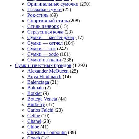
Оригинальные сумочки
(290)
Пляжные сумки
(25)
Рок-стиль
(89)
Спортивный стиль
(208)
Стиль пэчворк
(15)
Страусиная кожа
(23)
Сумки — мессенджер
(17)
Сумки — сатчел
(104)
Сумки — тот
(242)
Сумки — хобо
(101)
Сумки из ткани
(238)
Сумки известных брэндов
(1 292)
Alexander McQueen
(25)
Anya Hindmarch
(14)
Balenciaga
(21)
Balmain
(2)
Botkier
(9)
Bottega Veneta
(44)
Burberry
(37)
Carlos Falchi
(23)
Celine
(10)
Chanel
(28)
Chloé
(41)
Christian Louboutin
(39)
Coach
(14)