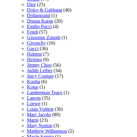
Dior
(25)
Dolce & Gabbana
(40)
Dollargrand
(1)
Donna Karan
(20)
Emilio Pucci
(4)
Fendi
(57)
Giuseppe Zanotti
(1)
Givenchy
(10)
Gucci
(36)
Halston
(7)
Hermes
(9)
Jimmy Choo
(56)
Judith Leiber
(34)
Juicy Couture
(17)
Kooba
(6)
Kotur
(1)
Lambertson Truex
(1)
Lanvin
(35)
Loewe
(1)
Louis Vuitton
(36)
Marc Jacobs
(89)
Marni
(23)
Mary Norton
(3)
Matthew Williamson
(2)
Mayle Samira
(1)