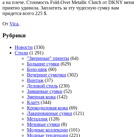
а на плече. Стоимость Fold-Over Metallic Clutch от DKNY меня
приятно удивила. Заплатить за эту чудесную сумку вам
придется всего 225 $.
От
Vica
,
Рубрики
Новости
(330)
Стили
(1 291)
"Звериные" принты
(64)
Большие сумки
(629)
Бохо-шик
(60)
Вечерние сумочки
(302)
Винтаж
(37)
Деловой стиль
(230)
Замшевые сумки
(52)
Змеиная кожа
(142)
Клатч
(344)
Крокодиловая кожа
(69)
Лакированные сумки
(121)
Металлик
(128)
Меховые сумки
(8)
Модные коллекции
(101)
Модные тенденции
(221)