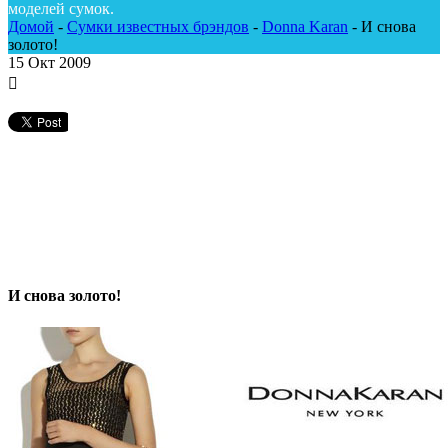
моделей сумок.
Домой
-
Сумки известных брэндов
-
Donna Karan
-
И снова
золото!
15
Окт 2009
И снова золото!