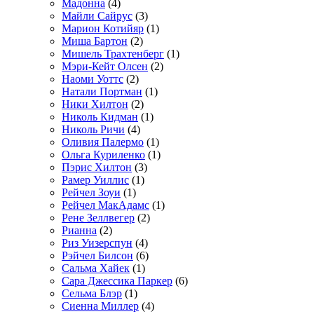
Мадонна
(4)
Майли Сайрус
(3)
Марион Котийяр
(1)
Миша Бартон
(2)
Мишель Трахтенберг
(1)
Мэри-Кейт Олсен
(2)
Наоми Уоттс
(2)
Натали Портман
(1)
Ники Хилтон
(2)
Николь Кидман
(1)
Николь Ричи
(4)
Оливия Палермо
(1)
Ольга Куриленко
(1)
Пэрис Хилтон
(3)
Рамер Уиллис
(1)
Рейчел Зоуи
(1)
Рейчел МакАдамс
(1)
Рене Зеллвегер
(2)
Рианна
(2)
Риз Уизерспун
(4)
Рэйчел Билсон
(6)
Сальма Хайек
(1)
Сара Джессика Паркер
(6)
Сельма Блэр
(1)
Сиенна Миллер
(4)