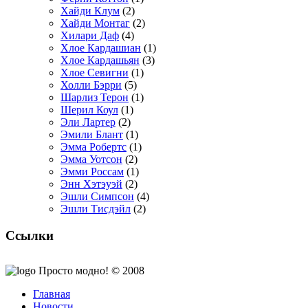
Хайди Клум
(2)
Хайди Монтаг
(2)
Хилари Даф
(4)
Хлое Кардашиан
(1)
Хлое Кардашьян
(3)
Хлое Севигни
(1)
Холли Бэрри
(5)
Шарлиз Терон
(1)
Шерил Коул
(1)
Эли Лартер
(2)
Эмили Блант
(1)
Эмма Робертс
(1)
Эмма Уотсон
(2)
Эмми Россам
(1)
Энн Хэтэуэй
(2)
Эшли Симпсон
(4)
Эшли Тисдэйл
(2)
Ссылки
Просто модно! © 2008
Главная
Новости