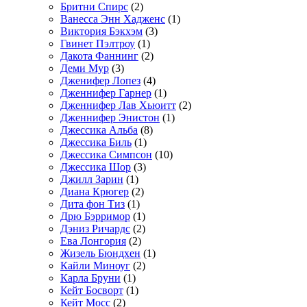
Бритни Спирс
(2)
Ванесса Энн Хадженс
(1)
Виктория Бэкхэм
(3)
Гвинет Пэлтроу
(1)
Дакота Фаннинг
(2)
Деми Мур
(3)
Дженифер Лопез
(4)
Дженнифер Гарнер
(1)
Дженнифер Лав Хьюитт
(2)
Дженнифер Энистон
(1)
Джессика Альба
(8)
Джессика Биль
(1)
Джессика Симпсон
(10)
Джессика Шор
(3)
Джилл Зарин
(1)
Диана Крюгер
(2)
Дита фон Тиз
(1)
Дрю Бэрримор
(1)
Дэниз Ричардс
(2)
Ева Лонгория
(2)
Жизель Бюндхен
(1)
Кайли Миноуг
(2)
Карла Бруни
(1)
Кейт Босворт
(1)
Кейт Мосс
(2)