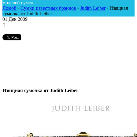
моделей сумок.
Домой
-
Сумки известных брэндов
-
Judith Leiber
-
Изящная
сумочка от Judith Leiber
01
Дек 2009
Изящная сумочка от Judith Leiber