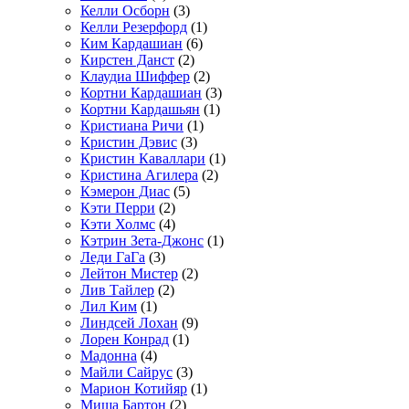
Келли Осборн
(3)
Келли Резерфорд
(1)
Ким Кардашиан
(6)
Кирстен Данст
(2)
Клаудиа Шиффер
(2)
Кортни Кардашиан
(3)
Кортни Кардашьян
(1)
Кристиана Ричи
(1)
Кристин Дэвис
(3)
Кристин Каваллари
(1)
Кристина Агилера
(2)
Кэмерон Диас
(5)
Кэти Перри
(2)
Кэти Холмс
(4)
Кэтрин Зета-Джонс
(1)
Леди ГаГа
(3)
Лейтон Мистер
(2)
Лив Тайлер
(2)
Лил Ким
(1)
Линдсей Лохан
(9)
Лорен Конрад
(1)
Мадонна
(4)
Майли Сайрус
(3)
Марион Котийяр
(1)
Миша Бартон
(2)