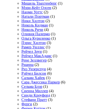
Мишель Трахтенберг
(1)
Мэри-Кейт Олсен
(2)
Наоми Уоттс
(2)
Натали Портман
(1)
Ники Хилтон
(2)
Николь Кидман
(1)
Николь Ричи
(4)
Оливия Палермо
(1)
Ольга Куриленко
(1)
Пэрис Хилтон
(3)
Рамер Уиллис
(1)
Рейчел Зоуи
(1)
Рейчел МакАдамс
(1)
Рене Зеллвегер
(2)
Рианна
(2)
Риз Уизерспун
(4)
Рэйчел Билсон
(6)
Сальма Хайек
(1)
Сара Джессика Паркер
(6)
Сельма Блэр
(1)
Сиенна Миллер
(4)
Синди Кроуфорд
(1)
Стефани Пратт
(3)
Ферги
(2)
Ферни Коттон
(1)