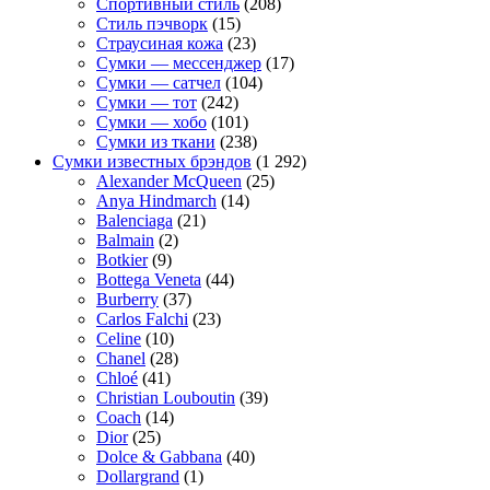
Спортивный стиль
(208)
Стиль пэчворк
(15)
Страусиная кожа
(23)
Сумки — мессенджер
(17)
Сумки — сатчел
(104)
Сумки — тот
(242)
Сумки — хобо
(101)
Сумки из ткани
(238)
Сумки известных брэндов
(1 292)
Alexander McQueen
(25)
Anya Hindmarch
(14)
Balenciaga
(21)
Balmain
(2)
Botkier
(9)
Bottega Veneta
(44)
Burberry
(37)
Carlos Falchi
(23)
Celine
(10)
Chanel
(28)
Chloé
(41)
Christian Louboutin
(39)
Coach
(14)
Dior
(25)
Dolce & Gabbana
(40)
Dollargrand
(1)