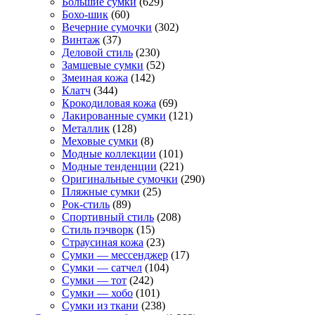
Большие сумки
(629)
Бохо-шик
(60)
Вечерние сумочки
(302)
Винтаж
(37)
Деловой стиль
(230)
Замшевые сумки
(52)
Змеиная кожа
(142)
Клатч
(344)
Крокодиловая кожа
(69)
Лакированные сумки
(121)
Металлик
(128)
Меховые сумки
(8)
Модные коллекции
(101)
Модные тенденции
(221)
Оригинальные сумочки
(290)
Пляжные сумки
(25)
Рок-стиль
(89)
Спортивный стиль
(208)
Стиль пэчворк
(15)
Страусиная кожа
(23)
Сумки — мессенджер
(17)
Сумки — сатчел
(104)
Сумки — тот
(242)
Сумки — хобо
(101)
Сумки из ткани
(238)