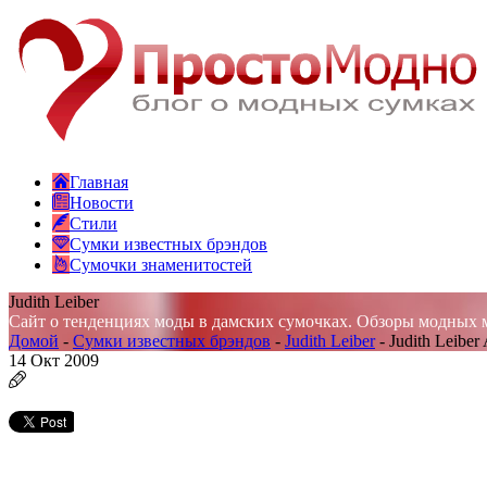
Главная
Новости
Стили
Сумки известных брэндов
Сумочки знаменитостей
Judith Leiber
Сайт о тенденциях моды в дамских сумочках. Обзоры модных 
Домой
-
Сумки известных брэндов
-
Judith Leiber
-
Judith Leiber 
14
Окт 2009