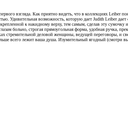
 первого взгляда. Как приятно видеть, что в коллекциях Leiber 
ью. Удивительная возможность, которую дает Judith Leiber дает
крепленной к накидному верху, тем самым, сделав эту сумочку 
азам больно, строгая прямоугольная форма, удобная ручка, прекр
ах стремительной деловой женщины, ведущей переговоры, и свет
больше всего лежит ваша душа. Изумительный ягодный (смотри в