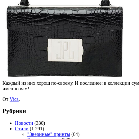
Каждый из них хорош по-своему. И последнее: в коллекции сумо
именно вам!
От
Vica
,
Рубрики
Новости
(330)
Стили
(1 291)
"Звериные" принты
(64)