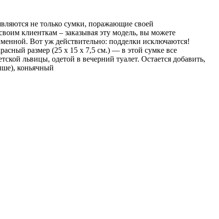
появляются не только сумки, поражающие своей
 своим клиенткам – заказывая эту модель, вы можете
именной. Вот уж действительно: подделки исключаются!
асный размер (25 х 15 х 7,5 см.) — в этой сумке все
ской львицы, одетой в вечерний туалет. Остается добавить,
ыше), коньячный