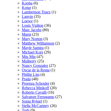
Kooba
(6)
Kotur
(1)
Lambertson Truex
(1)
Lanvin
(35)
Loewe
(1)
Louis Vuitton
(36)
Marc Jacobs
(89)
Marni
(23)
Mary Norton
(3)
Matthew Williamson
(2)
Mayle Samira
(1)
Michael Kors
(29)
Miu Miu
(47)
Mulberry
(25)
Nancy Gonzalez
(27)
Oscar de la Renta
(1)
Phillip Lim
(4)
Prada
(48)
Proenza Schouler
(4)
Rebecca Minkoff
(20)
Roberto Cavalli
(16)
Salvatore Ferragamo
(27)
Sonia Rykiel
(1)
Stella McCartney
(26)
Tods
(9)