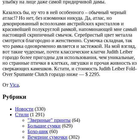
улыбку на лице даже самой придирчивой дамы.
Казалось бы, ну что в ней особенного – обычный черный
атлас!? Но нет, без изюминки никуда. Да, атлас, но
декорированный всполохами австрийских кристаллов и
красивейшей полукруглой рамкой, напоминающей мне самый
настоящий скрипичный смычок. Серебристый цвет металла
смотрится благородно и женственно. Сумочка складная, так
что рамка одновременно является и застежкой. На мой взгляд,
вот такие чудесные, почти классические клатчи Judith Leiber
гораздо более пригодны для использования, чем уникальные,
но странные птички в клетках, лягушки и прочая живность из
сверкающих камешков. Кстати, и стоимость Judith Leiber Fold-
Over Spumante Clutch гораздо ниже — $ 2295.
От
Vica
,
Рубрики
Новости
(330)
Стили
(1 291)
"Звериные" принты
(64)
Большие сумки
(629)
Бохо-шик
(60)
Вечерние сумочки
(302)