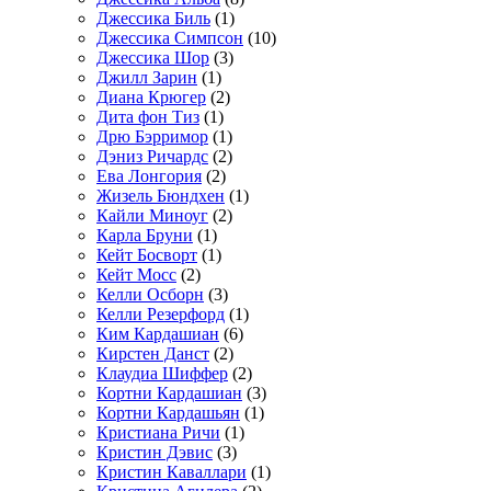
Джессика Биль
(1)
Джессика Симпсон
(10)
Джессика Шор
(3)
Джилл Зарин
(1)
Диана Крюгер
(2)
Дита фон Тиз
(1)
Дрю Бэрримор
(1)
Дэниз Ричардс
(2)
Ева Лонгория
(2)
Жизель Бюндхен
(1)
Кайли Миноуг
(2)
Карла Бруни
(1)
Кейт Босворт
(1)
Кейт Мосс
(2)
Келли Осборн
(3)
Келли Резерфорд
(1)
Ким Кардашиан
(6)
Кирстен Данст
(2)
Клаудиа Шиффер
(2)
Кортни Кардашиан
(3)
Кортни Кардашьян
(1)
Кристиана Ричи
(1)
Кристин Дэвис
(3)
Кристин Каваллари
(1)