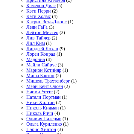
Кристина Агилера
(2)
Кэмерон Диас
(5)
Кэти Перри
(2)
Кэти Холмс
(4)
Кэтрин Зета-Джонс
(1)
Леди ГаГа
(3)
Лейтон Мистер
(2)
Лив Тайлер
(2)
Лил Ким
(1)
Линдсей Лохан
(9)
Лорен Конрад
(1)
Мадонна
(4)
Майли Сайрус
(3)
Марион Котийяр
(1)
Миша Бартон
(2)
Мишель Трахтенберг
(1)
Мэри-Кейт Олсен
(2)
Наоми Уоттс
(2)
Натали Портман
(1)
Ники Хилтон
(2)
Николь Кидман
(1)
Николь Ричи
(4)
Оливия Палермо
(1)
Ольга Куриленко
(1)
Пэрис Хилтон
(3)