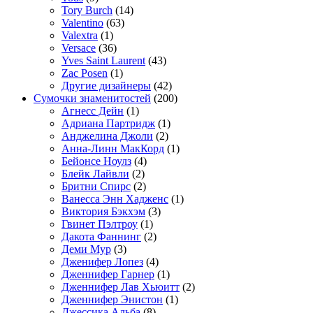
Tory Burch
(14)
Valentino
(63)
Valextra
(1)
Versace
(36)
Yves Saint Laurent
(43)
Zac Posen
(1)
Другие дизайнеры
(42)
Сумочки знаменитостей
(200)
Агнесс Дейн
(1)
Адриана Партридж
(1)
Анджелина Джоли
(2)
Анна-Линн МакКорд
(1)
Бейонсе Ноулз
(4)
Блейк Лайвли
(2)
Бритни Спирс
(2)
Ванесса Энн Хадженс
(1)
Виктория Бэкхэм
(3)
Гвинет Пэлтроу
(1)
Дакота Фаннинг
(2)
Деми Мур
(3)
Дженифер Лопез
(4)
Дженнифер Гарнер
(1)
Дженнифер Лав Хьюитт
(2)
Дженнифер Энистон
(1)
Джессика Альба
(8)