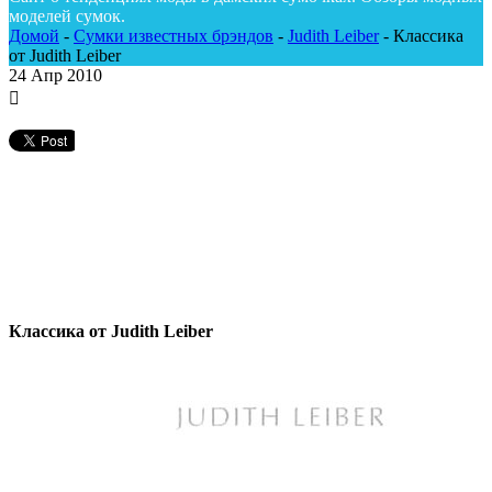
моделей сумок.
Домой
-
Сумки известных брэндов
-
Judith Leiber
-
Классика
от Judith Leiber
24
Апр 2010
Классика от Judith Leiber