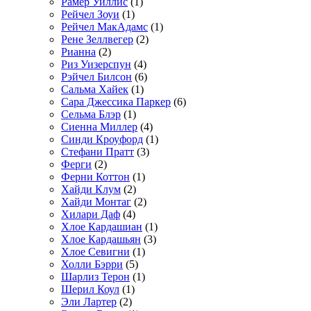
Рамер Уиллис
(1)
Рейчел Зоуи
(1)
Рейчел МакАдамс
(1)
Рене Зеллвегер
(2)
Рианна
(2)
Риз Уизерспун
(4)
Рэйчел Билсон
(6)
Сальма Хайек
(1)
Сара Джессика Паркер
(6)
Сельма Блэр
(1)
Сиенна Миллер
(4)
Синди Кроуфорд
(1)
Стефани Пратт
(3)
Ферги
(2)
Ферни Коттон
(1)
Хайди Клум
(2)
Хайди Монтаг
(2)
Хилари Даф
(4)
Хлое Кардашиан
(1)
Хлое Кардашьян
(3)
Хлое Севигни
(1)
Холли Бэрри
(5)
Шарлиз Терон
(1)
Шерил Коул
(1)
Эли Лартер
(2)