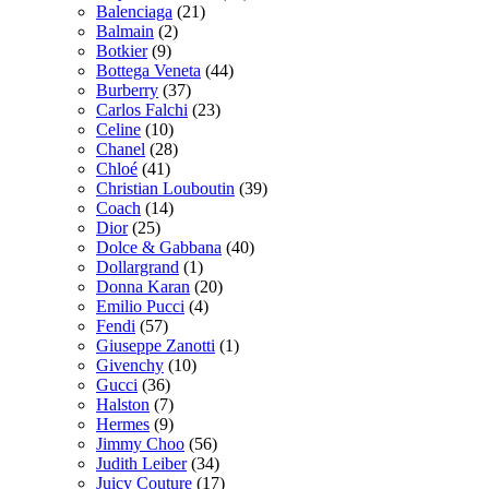
Balenciaga
(21)
Balmain
(2)
Botkier
(9)
Bottega Veneta
(44)
Burberry
(37)
Carlos Falchi
(23)
Celine
(10)
Chanel
(28)
Chloé
(41)
Christian Louboutin
(39)
Coach
(14)
Dior
(25)
Dolce & Gabbana
(40)
Dollargrand
(1)
Donna Karan
(20)
Emilio Pucci
(4)
Fendi
(57)
Giuseppe Zanotti
(1)
Givenchy
(10)
Gucci
(36)
Halston
(7)
Hermes
(9)
Jimmy Choo
(56)
Judith Leiber
(34)
Juicy Couture
(17)