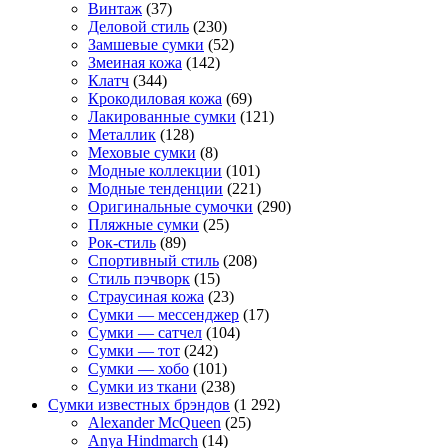
Винтаж
(37)
Деловой стиль
(230)
Замшевые сумки
(52)
Змеиная кожа
(142)
Клатч
(344)
Крокодиловая кожа
(69)
Лакированные сумки
(121)
Металлик
(128)
Меховые сумки
(8)
Модные коллекции
(101)
Модные тенденции
(221)
Оригинальные сумочки
(290)
Пляжные сумки
(25)
Рок-стиль
(89)
Спортивный стиль
(208)
Стиль пэчворк
(15)
Страусиная кожа
(23)
Сумки — мессенджер
(17)
Сумки — сатчел
(104)
Сумки — тот
(242)
Сумки — хобо
(101)
Сумки из ткани
(238)
Сумки известных брэндов
(1 292)
Alexander McQueen
(25)
Anya Hindmarch
(14)