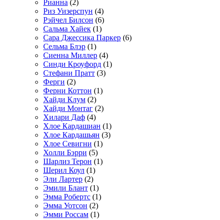
Рианна
(2)
Риз Уизерспун
(4)
Рэйчел Билсон
(6)
Сальма Хайек
(1)
Сара Джессика Паркер
(6)
Сельма Блэр
(1)
Сиенна Миллер
(4)
Синди Кроуфорд
(1)
Стефани Пратт
(3)
Ферги
(2)
Ферни Коттон
(1)
Хайди Клум
(2)
Хайди Монтаг
(2)
Хилари Даф
(4)
Хлое Кардашиан
(1)
Хлое Кардашьян
(3)
Хлое Севигни
(1)
Холли Бэрри
(5)
Шарлиз Терон
(1)
Шерил Коул
(1)
Эли Лартер
(2)
Эмили Блант
(1)
Эмма Робертс
(1)
Эмма Уотсон
(2)
Эмми Россам
(1)