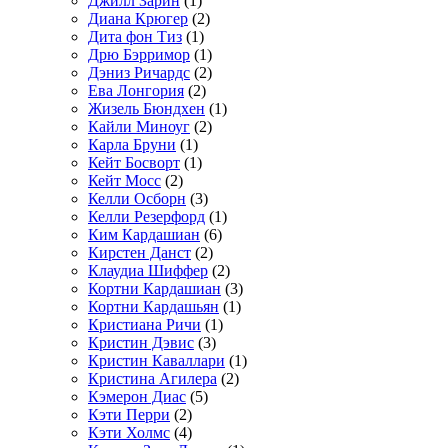
Джилл Зарин
(1)
Диана Крюгер
(2)
Дита фон Тиз
(1)
Дрю Бэрримор
(1)
Дэниз Ричардс
(2)
Ева Лонгория
(2)
Жизель Бюндхен
(1)
Кайли Миноуг
(2)
Карла Бруни
(1)
Кейт Босворт
(1)
Кейт Мосс
(2)
Келли Осборн
(3)
Келли Резерфорд
(1)
Ким Кардашиан
(6)
Кирстен Данст
(2)
Клаудиа Шиффер
(2)
Кортни Кардашиан
(3)
Кортни Кардашьян
(1)
Кристиана Ричи
(1)
Кристин Дэвис
(3)
Кристин Каваллари
(1)
Кристина Агилера
(2)
Кэмерон Диас
(5)
Кэти Перри
(2)
Кэти Холмс
(4)