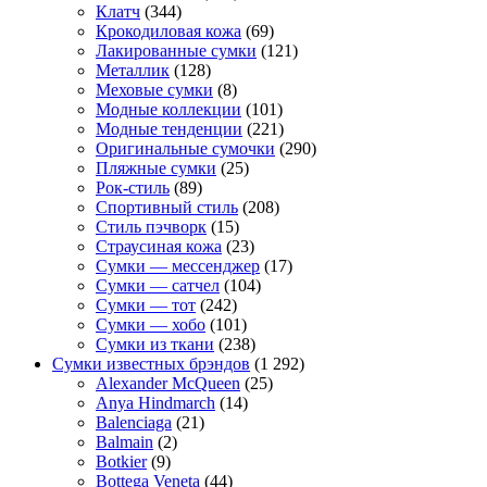
Клатч
(344)
Крокодиловая кожа
(69)
Лакированные сумки
(121)
Металлик
(128)
Меховые сумки
(8)
Модные коллекции
(101)
Модные тенденции
(221)
Оригинальные сумочки
(290)
Пляжные сумки
(25)
Рок-стиль
(89)
Спортивный стиль
(208)
Стиль пэчворк
(15)
Страусиная кожа
(23)
Сумки — мессенджер
(17)
Сумки — сатчел
(104)
Сумки — тот
(242)
Сумки — хобо
(101)
Сумки из ткани
(238)
Сумки известных брэндов
(1 292)
Alexander McQueen
(25)
Anya Hindmarch
(14)
Balenciaga
(21)
Balmain
(2)
Botkier
(9)
Bottega Veneta
(44)