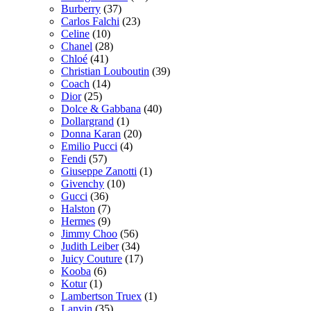
Burberry
(37)
Carlos Falchi
(23)
Celine
(10)
Chanel
(28)
Chloé
(41)
Christian Louboutin
(39)
Coach
(14)
Dior
(25)
Dolce & Gabbana
(40)
Dollargrand
(1)
Donna Karan
(20)
Emilio Pucci
(4)
Fendi
(57)
Giuseppe Zanotti
(1)
Givenchy
(10)
Gucci
(36)
Halston
(7)
Hermes
(9)
Jimmy Choo
(56)
Judith Leiber
(34)
Juicy Couture
(17)
Kooba
(6)
Kotur
(1)
Lambertson Truex
(1)
Lanvin
(35)