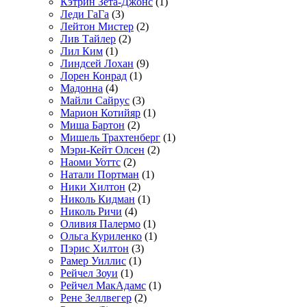
Кэтрин Зета-Джонс
(1)
Леди ГаГа
(3)
Лейтон Мистер
(2)
Лив Тайлер
(2)
Лил Ким
(1)
Линдсей Лохан
(9)
Лорен Конрад
(1)
Мадонна
(4)
Майли Сайрус
(3)
Марион Котийяр
(1)
Миша Бартон
(2)
Мишель Трахтенберг
(1)
Мэри-Кейт Олсен
(2)
Наоми Уоттс
(2)
Натали Портман
(1)
Ники Хилтон
(2)
Николь Кидман
(1)
Николь Ричи
(4)
Оливия Палермо
(1)
Ольга Куриленко
(1)
Пэрис Хилтон
(3)
Рамер Уиллис
(1)
Рейчел Зоуи
(1)
Рейчел МакАдамс
(1)
Рене Зеллвегер
(2)