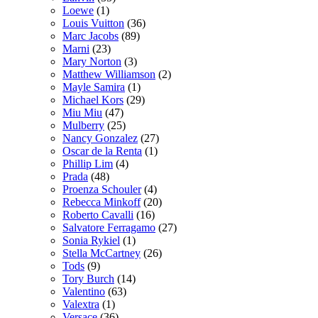
Loewe
(1)
Louis Vuitton
(36)
Marc Jacobs
(89)
Marni
(23)
Mary Norton
(3)
Matthew Williamson
(2)
Mayle Samira
(1)
Michael Kors
(29)
Miu Miu
(47)
Mulberry
(25)
Nancy Gonzalez
(27)
Oscar de la Renta
(1)
Phillip Lim
(4)
Prada
(48)
Proenza Schouler
(4)
Rebecca Minkoff
(20)
Roberto Cavalli
(16)
Salvatore Ferragamo
(27)
Sonia Rykiel
(1)
Stella McCartney
(26)
Tods
(9)
Tory Burch
(14)
Valentino
(63)
Valextra
(1)
Versace
(36)