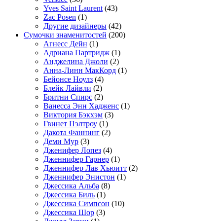
Yves Saint Laurent
(43)
Zac Posen
(1)
Другие дизайнеры
(42)
Сумочки знаменитостей
(200)
Агнесс Дейн
(1)
Адриана Партридж
(1)
Анджелина Джоли
(2)
Анна-Линн МакКорд
(1)
Бейонсе Ноулз
(4)
Блейк Лайвли
(2)
Бритни Спирс
(2)
Ванесса Энн Хадженс
(1)
Виктория Бэкхэм
(3)
Гвинет Пэлтроу
(1)
Дакота Фаннинг
(2)
Деми Мур
(3)
Дженифер Лопез
(4)
Дженнифер Гарнер
(1)
Дженнифер Лав Хьюитт
(2)
Дженнифер Энистон
(1)
Джессика Альба
(8)
Джессика Биль
(1)
Джессика Симпсон
(10)
Джессика Шор
(3)