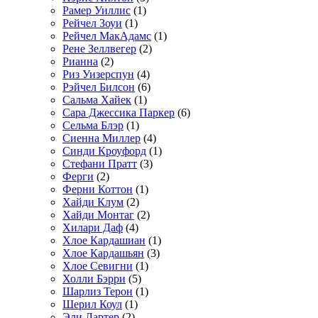
Рамер Уиллис
(1)
Рейчел Зоуи
(1)
Рейчел МакАдамс
(1)
Рене Зеллвегер
(2)
Рианна
(2)
Риз Уизерспун
(4)
Рэйчел Билсон
(6)
Сальма Хайек
(1)
Сара Джессика Паркер
(6)
Сельма Блэр
(1)
Сиенна Миллер
(4)
Синди Кроуфорд
(1)
Стефани Пратт
(3)
Ферги
(2)
Ферни Коттон
(1)
Хайди Клум
(2)
Хайди Монтаг
(2)
Хилари Даф
(4)
Хлое Кардашиан
(1)
Хлое Кардашьян
(3)
Хлое Севигни
(1)
Холли Бэрри
(5)
Шарлиз Терон
(1)
Шерил Коул
(1)
Эли Лартер
(2)