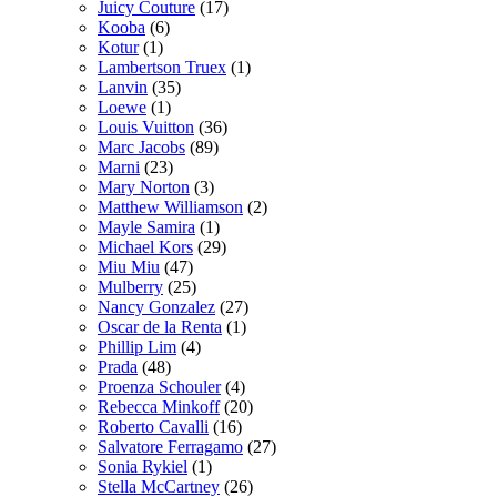
Juicy Couture
(17)
Kooba
(6)
Kotur
(1)
Lambertson Truex
(1)
Lanvin
(35)
Loewe
(1)
Louis Vuitton
(36)
Marc Jacobs
(89)
Marni
(23)
Mary Norton
(3)
Matthew Williamson
(2)
Mayle Samira
(1)
Michael Kors
(29)
Miu Miu
(47)
Mulberry
(25)
Nancy Gonzalez
(27)
Oscar de la Renta
(1)
Phillip Lim
(4)
Prada
(48)
Proenza Schouler
(4)
Rebecca Minkoff
(20)
Roberto Cavalli
(16)
Salvatore Ferragamo
(27)
Sonia Rykiel
(1)
Stella McCartney
(26)