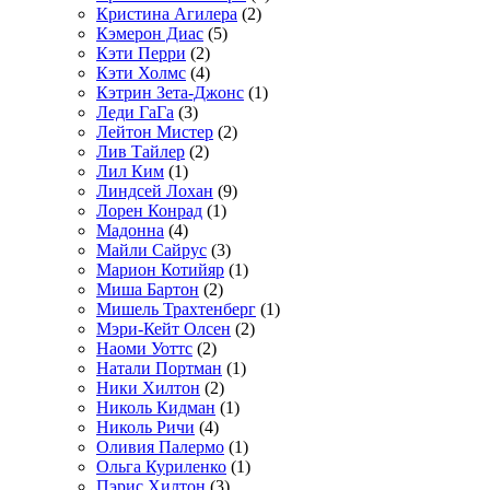
Кристина Агилера
(2)
Кэмерон Диас
(5)
Кэти Перри
(2)
Кэти Холмс
(4)
Кэтрин Зета-Джонс
(1)
Леди ГаГа
(3)
Лейтон Мистер
(2)
Лив Тайлер
(2)
Лил Ким
(1)
Линдсей Лохан
(9)
Лорен Конрад
(1)
Мадонна
(4)
Майли Сайрус
(3)
Марион Котийяр
(1)
Миша Бартон
(2)
Мишель Трахтенберг
(1)
Мэри-Кейт Олсен
(2)
Наоми Уоттс
(2)
Натали Портман
(1)
Ники Хилтон
(2)
Николь Кидман
(1)
Николь Ричи
(4)
Оливия Палермо
(1)
Ольга Куриленко
(1)
Пэрис Хилтон
(3)