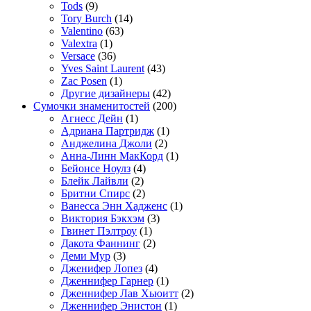
Tods
(9)
Tory Burch
(14)
Valentino
(63)
Valextra
(1)
Versace
(36)
Yves Saint Laurent
(43)
Zac Posen
(1)
Другие дизайнеры
(42)
Сумочки знаменитостей
(200)
Агнесс Дейн
(1)
Адриана Партридж
(1)
Анджелина Джоли
(2)
Анна-Линн МакКорд
(1)
Бейонсе Ноулз
(4)
Блейк Лайвли
(2)
Бритни Спирс
(2)
Ванесса Энн Хадженс
(1)
Виктория Бэкхэм
(3)
Гвинет Пэлтроу
(1)
Дакота Фаннинг
(2)
Деми Мур
(3)
Дженифер Лопез
(4)
Дженнифер Гарнер
(1)
Дженнифер Лав Хьюитт
(2)
Дженнифер Энистон
(1)