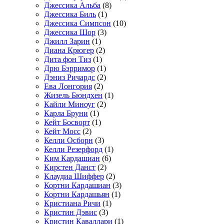
Джессика Альба
(8)
Джессика Биль
(1)
Джессика Симпсон
(10)
Джессика Шор
(3)
Джилл Зарин
(1)
Диана Крюгер
(2)
Дита фон Тиз
(1)
Дрю Бэрримор
(1)
Дэниз Ричардс
(2)
Ева Лонгория
(2)
Жизель Бюндхен
(1)
Кайли Миноуг
(2)
Карла Бруни
(1)
Кейт Босворт
(1)
Кейт Мосс
(2)
Келли Осборн
(3)
Келли Резерфорд
(1)
Ким Кардашиан
(6)
Кирстен Данст
(2)
Клаудиа Шиффер
(2)
Кортни Кардашиан
(3)
Кортни Кардашьян
(1)
Кристиана Ричи
(1)
Кристин Дэвис
(3)
Кристин Каваллари
(1)