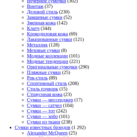
Вечерние сумочки
(302)
Винтаж
(37)
Деловой стиль
(230)
Замшевые сумки
(52)
Змеиная кожа
(142)
Клатч
(344)
Крокодиловая кожа
(69)
Лакированные сумки
(121)
Металлик
(128)
Меховые сумки
(8)
Модные коллекции
(101)
Модные тенденции
(221)
Оригинальные сумочки
(290)
Пляжные сумки
(25)
Рок-стиль
(89)
Спортивный стиль
(208)
Стиль пэчворк
(15)
Страусиная кожа
(23)
Сумки — мессенджер
(17)
Сумки — сатчел
(104)
Сумки — тот
(242)
Сумки — хобо
(101)
Сумки из ткани
(238)
Сумки известных брэндов
(1 292)
Alexander McQueen
(25)