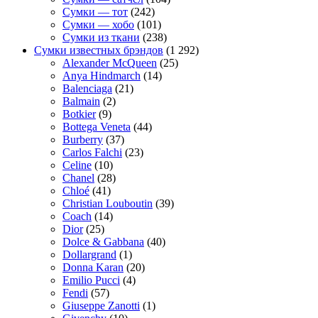
Сумки — тот
(242)
Сумки — хобо
(101)
Сумки из ткани
(238)
Сумки известных брэндов
(1 292)
Alexander McQueen
(25)
Anya Hindmarch
(14)
Balenciaga
(21)
Balmain
(2)
Botkier
(9)
Bottega Veneta
(44)
Burberry
(37)
Carlos Falchi
(23)
Celine
(10)
Chanel
(28)
Chloé
(41)
Christian Louboutin
(39)
Coach
(14)
Dior
(25)
Dolce & Gabbana
(40)
Dollargrand
(1)
Donna Karan
(20)
Emilio Pucci
(4)
Fendi
(57)
Giuseppe Zanotti
(1)