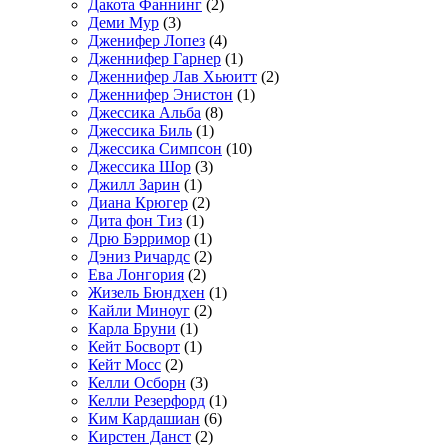
Дакота Фаннинг
(2)
Деми Мур
(3)
Дженифер Лопез
(4)
Дженнифер Гарнер
(1)
Дженнифер Лав Хьюитт
(2)
Дженнифер Энистон
(1)
Джессика Альба
(8)
Джессика Биль
(1)
Джессика Симпсон
(10)
Джессика Шор
(3)
Джилл Зарин
(1)
Диана Крюгер
(2)
Дита фон Тиз
(1)
Дрю Бэрримор
(1)
Дэниз Ричардс
(2)
Ева Лонгория
(2)
Жизель Бюндхен
(1)
Кайли Миноуг
(2)
Карла Бруни
(1)
Кейт Босворт
(1)
Кейт Мосс
(2)
Келли Осборн
(3)
Келли Резерфорд
(1)
Ким Кардашиан
(6)
Кирстен Данст
(2)