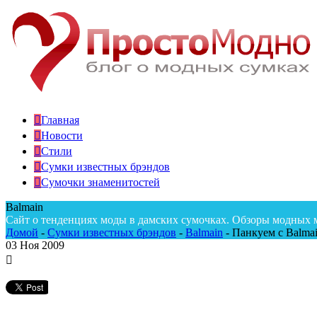
Главная
Новости
Стили
Сумки известных брэндов
Сумочки знаменитостей
Balmain
Сайт о тенденциях моды в дамских сумочках. Обзоры модных 
Домой
-
Сумки известных брэндов
-
Balmain
-
Панкуем с Balmai
03
Ноя 2009