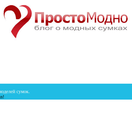
моделей сумок.
n!