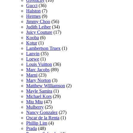
Givenchy
(10)
Gucci
(36)
Halston
(7)
Hermes
(9)
Jimmy Choo
(56)
Judith Leiber
(34)
Juicy Couture
(17)
Kooba
(6)
Kotur
(1)
Lambertson Truex
(1)
Lanvin
(35)
Loewe
(1)
Louis Vuitton
(36)
Marc Jacobs
(89)
Marni
(23)
Mary Norton
(3)
Matthew Williamson
(2)
Mayle Samira
(1)
Michael Kors
(29)
Miu Miu
(47)
Mulberry
(25)
Nancy Gonzalez
(27)
Oscar de la Renta
(1)
Phillip Lim
(4)
Prada
(48)