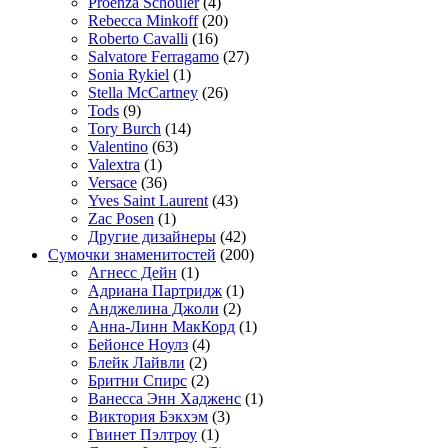
Proenza Schouler
(4)
Rebecca Minkoff
(20)
Roberto Cavalli
(16)
Salvatore Ferragamo
(27)
Sonia Rykiel
(1)
Stella McCartney
(26)
Tods
(9)
Tory Burch
(14)
Valentino
(63)
Valextra
(1)
Versace
(36)
Yves Saint Laurent
(43)
Zac Posen
(1)
Другие дизайнеры
(42)
Сумочки знаменитостей
(200)
Агнесс Дейн
(1)
Адриана Партридж
(1)
Анджелина Джоли
(2)
Анна-Линн МакКорд
(1)
Бейонсе Ноулз
(4)
Блейк Лайвли
(2)
Бритни Спирс
(2)
Ванесса Энн Хадженс
(1)
Виктория Бэкхэм
(3)
Гвинет Пэлтроу
(1)