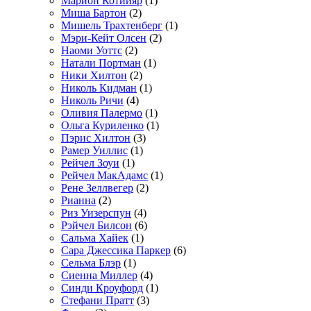
Марион Котийяр
(1)
Миша Бартон
(2)
Мишель Трахтенберг
(1)
Мэри-Кейт Олсен
(2)
Наоми Уоттс
(2)
Натали Портман
(1)
Ники Хилтон
(2)
Николь Кидман
(1)
Николь Ричи
(4)
Оливия Палермо
(1)
Ольга Куриленко
(1)
Пэрис Хилтон
(3)
Рамер Уиллис
(1)
Рейчел Зоуи
(1)
Рейчел МакАдамс
(1)
Рене Зеллвегер
(2)
Рианна
(2)
Риз Уизерспун
(4)
Рэйчел Билсон
(6)
Сальма Хайек
(1)
Сара Джессика Паркер
(6)
Сельма Блэр
(1)
Сиенна Миллер
(4)
Синди Кроуфорд
(1)
Стефани Пратт
(3)