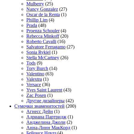
Mulberry
(25)
Nancy Gonzalez
(27)
Oscar de la Renta
(1)
Phillip Lim
(4)
Prada
(48)
Proenza Schouler
(4)
Rebecca Minkoff
(20)
Roberto Cavalli
(16)
Salvatore Ferragamo
(27)
Sonia Rykiel
(1)
Stella McCartney
(26)
Tods
(9)
Tory Burch
(14)
Valentino
(63)
Valextra
(1)
Versace
(36)
Yves Saint Laurent
(43)
Zac Posen
(1)
Другие дизайнеры
(42)
Сумочки знаменитостей
(200)
Агнесс Дейн
(1)
Адриана Партридж
(1)
Анджелина Джоли
(2)
Анна-Линн МакКорд
(1)
Бейонсе Ноулз
(4)