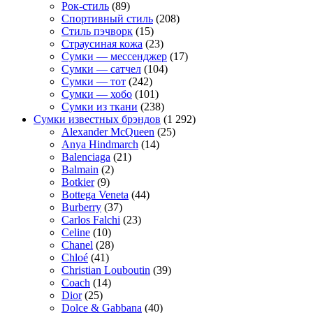
Рок-стиль
(89)
Спортивный стиль
(208)
Стиль пэчворк
(15)
Страусиная кожа
(23)
Сумки — мессенджер
(17)
Сумки — сатчел
(104)
Сумки — тот
(242)
Сумки — хобо
(101)
Сумки из ткани
(238)
Сумки известных брэндов
(1 292)
Alexander McQueen
(25)
Anya Hindmarch
(14)
Balenciaga
(21)
Balmain
(2)
Botkier
(9)
Bottega Veneta
(44)
Burberry
(37)
Carlos Falchi
(23)
Celine
(10)
Chanel
(28)
Chloé
(41)
Christian Louboutin
(39)
Coach
(14)
Dior
(25)
Dolce & Gabbana
(40)