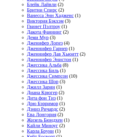
Блейк Лайвли
(2)
Бритни Спирс
(2)
Ванесса Энн Хадженс
(1)
Виктория Бэкхэм
(3)
Гвинет Пэлтроу
(1)
Дакота Фаннинг
(2)
Деми Мур
(3)
Дженифер Лопез
(4)
Дженнифер Гарнер
(1)
Дженнифер Лав Хьюитт
(2)
Дженнифер Энистон
(1)
Джессика Альба
(8)
Джессика Биль
(1)
Джессика Симпсон
(10)
Джессика Шор
(3)
Джилл Зарин
(1)
Диана Крюгер
(2)
Дита фон Тиз
(1)
Дрю Бэрримор
(1)
Дэниз Ричардс
(2)
Ева Лонгория
(2)
Жизель Бюндхен
(1)
Кайли Миноуг
(2)
Карла Бруни
(1)
Кейт Босворт
(1)