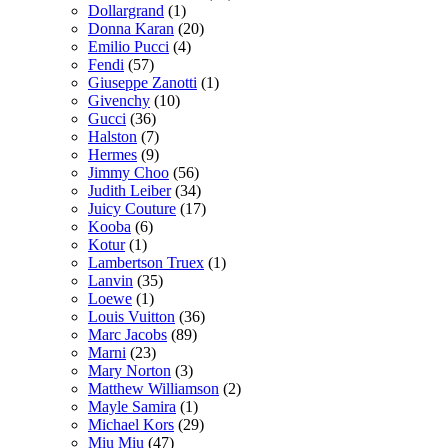
Dollargrand
(1)
Donna Karan
(20)
Emilio Pucci
(4)
Fendi
(57)
Giuseppe Zanotti
(1)
Givenchy
(10)
Gucci
(36)
Halston
(7)
Hermes
(9)
Jimmy Choo
(56)
Judith Leiber
(34)
Juicy Couture
(17)
Kooba
(6)
Kotur
(1)
Lambertson Truex
(1)
Lanvin
(35)
Loewe
(1)
Louis Vuitton
(36)
Marc Jacobs
(89)
Marni
(23)
Mary Norton
(3)
Matthew Williamson
(2)
Mayle Samira
(1)
Michael Kors
(29)
Miu Miu
(47)