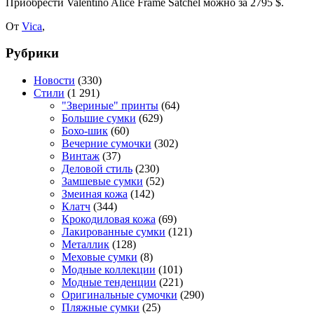
Приобрести Valentino Alice Frame Satchel можно за 2795 $.
От
Vica
,
Рубрики
Новости
(330)
Стили
(1 291)
"Звериные" принты
(64)
Большие сумки
(629)
Бохо-шик
(60)
Вечерние сумочки
(302)
Винтаж
(37)
Деловой стиль
(230)
Замшевые сумки
(52)
Змеиная кожа
(142)
Клатч
(344)
Крокодиловая кожа
(69)
Лакированные сумки
(121)
Металлик
(128)
Меховые сумки
(8)
Модные коллекции
(101)
Модные тенденции
(221)
Оригинальные сумочки
(290)
Пляжные сумки
(25)