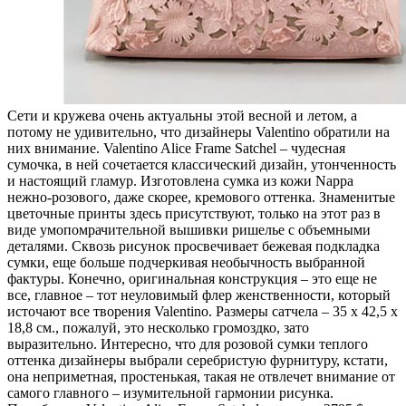
Сети и кружева очень актуальны этой весной и летом, а
потому не удивительно, что дизайнеры Valentino обратили на
них внимание. Valentino Alice Frame Satchel – чудесная
сумочка, в ней сочетается классический дизайн, утонченность
и настоящий гламур.
Изготовлена сумка из кожи Nappa
нежно-розового, даже скорее, кремового оттенка. Знаменитые
цветочные принты здесь присутствуют, только на этот раз в
виде умопомрачительной вышивки ришелье с объемными
деталями. Сквозь рисунок просвечивает бежевая подкладка
сумки, еще больше подчеркивая необычность выбранной
фактуры. Конечно, оригинальная конструкция – это еще не
все, главное – тот неуловимый флер женственности, который
источают все творения Valentino. Размеры сатчела – 35 х 42,5 х
18,8 см., пожалуй, это несколько громоздко, зато
выразительно. Интересно, что для розовой сумки теплого
оттенка дизайнеры выбрали серебристую фурнитуру, кстати,
она неприметная, простенькая, такая не отвлечет внимание от
самого главного – изумительной гармонии рисунка.