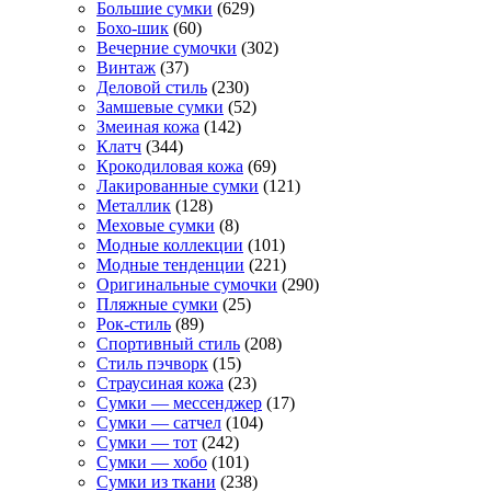
Большие сумки
(629)
Бохо-шик
(60)
Вечерние сумочки
(302)
Винтаж
(37)
Деловой стиль
(230)
Замшевые сумки
(52)
Змеиная кожа
(142)
Клатч
(344)
Крокодиловая кожа
(69)
Лакированные сумки
(121)
Металлик
(128)
Меховые сумки
(8)
Модные коллекции
(101)
Модные тенденции
(221)
Оригинальные сумочки
(290)
Пляжные сумки
(25)
Рок-стиль
(89)
Спортивный стиль
(208)
Стиль пэчворк
(15)
Страусиная кожа
(23)
Сумки — мессенджер
(17)
Сумки — сатчел
(104)
Сумки — тот
(242)
Сумки — хобо
(101)
Сумки из ткани
(238)