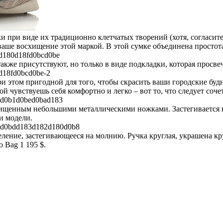
 при виде их традиционно клетчатых творений (хотя, согласитес
ь ваше восхищение этой маркой. В этой сумке объединена простота
 также присутствуют, но только в виде подкладки, которая прос
 этом пригодной для того, чтобы скрасить ваши городские будн
й чувствуешь себя комфортно и легко – вот то, что следует соче
щищенным небольшими металлическими ножками. Застегивается н
и модели.
деление, застегивающееся на молнию. Ручка круглая, украшена 
 Bag 1 195 $.