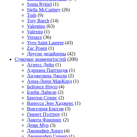
Sonia Rykiel
(1)
Stella McCartney
(26)
Tods
(9)
Tory Burch
(14)
Valentino
(63)
Valextra
(1)
Versace
(36)
Yves Saint Laurent
(43)
Zac Posen
(1)
Другие дизайнеры
(42)
Сумочки знаменитостей
(200)
Агнесс Дейн
(1)
Адриана Партридж
(1)
Анджелина Джоли
(2)
Анна-Линн МакКорд
(1)
Бейонсе Ноулз
(4)
Блейк Лайвли
(2)
Бритни Спирс
(2)
Ванесса Энн Хадженс
(1)
Виктория Бэкхэм
(3)
Гвинет Пэлтроу
(1)
Дакота Фаннинг
(2)
Деми Мур
(3)
Дженифер Лопез
(4)
Дженнифер Гарнер
(1)