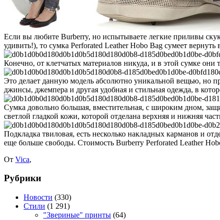
Если вы любите Burberry, но испытываете легкие приливы скуки
удивить!), то сумка Perforated Leather Hobo Bag сумеет вернут
Конечно, от клетчатых материалов никуда, и в этой сумке они
Это делает данную модель абсолютно уникальной вещью, но при
джинсы, джемпера и другая удобная и стильная одежда, в которо
Сумка довольно большая, вместительная, с широким дном, за
светлой гладкой кожи, которой отделана верхняя и нижняя част
Подкладка твиловая, есть несколько накладных карманов и от
еще больше свободы. Стоимость Burberry Perforated Leather Hobo
От
Vica
,
Рубрики
Новости
(330)
Стили
(1 291)
"Звериные" принты
(64)