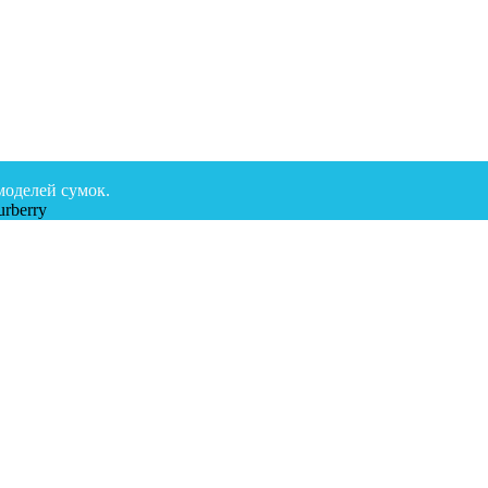
моделей сумок.
rberry