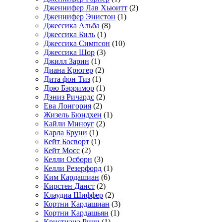
Дженнифер Лав Хьюитт
(2)
Дженнифер Энистон
(1)
Джессика Альба
(8)
Джессика Биль
(1)
Джессика Симпсон
(10)
Джессика Шор
(3)
Джилл Зарин
(1)
Диана Крюгер
(2)
Дита фон Тиз
(1)
Дрю Бэрримор
(1)
Дэниз Ричардс
(2)
Ева Лонгория
(2)
Жизель Бюндхен
(1)
Кайли Миноуг
(2)
Карла Бруни
(1)
Кейт Босворт
(1)
Кейт Мосс
(2)
Келли Осборн
(3)
Келли Резерфорд
(1)
Ким Кардашиан
(6)
Кирстен Данст
(2)
Клаудиа Шиффер
(2)
Кортни Кардашиан
(3)
Кортни Кардашьян
(1)
Кристиана Ричи
(1)