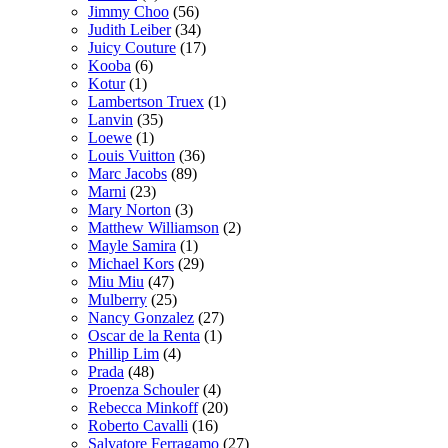
Jimmy Choo
(56)
Judith Leiber
(34)
Juicy Couture
(17)
Kooba
(6)
Kotur
(1)
Lambertson Truex
(1)
Lanvin
(35)
Loewe
(1)
Louis Vuitton
(36)
Marc Jacobs
(89)
Marni
(23)
Mary Norton
(3)
Matthew Williamson
(2)
Mayle Samira
(1)
Michael Kors
(29)
Miu Miu
(47)
Mulberry
(25)
Nancy Gonzalez
(27)
Oscar de la Renta
(1)
Phillip Lim
(4)
Prada
(48)
Proenza Schouler
(4)
Rebecca Minkoff
(20)
Roberto Cavalli
(16)
Salvatore Ferragamo
(27)