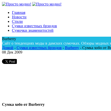
Главная
Новости
Стили
Сумки известных брэндов
Сумочки знаменитостей
Burberry
Сайт о тенденциях моды в дамских сумочках. Обзоры модных 
Домой
-
Сумки известных брэндов
-
Burberry
-
Сумка хобо от Bu
08
Дек 2009
Сумка хобо от Burberry