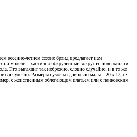
щем весенне-летнем сезоне брэнд предлагает нам
ие этой модели – хаотично обкрученные вокруг ее поверхности
ола.
Это выглядит так небрежно, словно случайно, и в то же
ится чудесно. Размеры сумочки довольно малы – 20 х 12,5 х
ример, с женственным облегающим платьем или с панковским