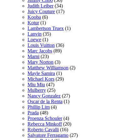
Jimmy Choo
(56)
Judith Leiber
(34)
Juicy Couture
(17)
Kooba
(6)
Kotur
(1)
Lambertson Truex
(1)
Lanvin
(35)
Loewe
(1)
Louis Vuitton
(36)
Marc Jacobs
(89)
Marni
(23)
Mary Norton
(3)
Matthew Williamson
(2)
Mayle Samira
(1)
Michael Kors
(29)
Miu Miu
(47)
Mulberry
(25)
Nancy Gonzalez
(27)
Oscar de la Renta
(1)
Phillip Lim
(4)
Prada
(48)
Proenza Schouler
(4)
Rebecca Minkoff
(20)
Roberto Cavalli
(16)
Salvatore Ferragamo
(27)