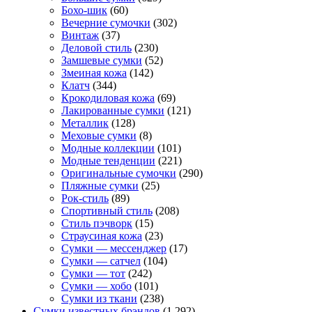
Бохо-шик
(60)
Вечерние сумочки
(302)
Винтаж
(37)
Деловой стиль
(230)
Замшевые сумки
(52)
Змеиная кожа
(142)
Клатч
(344)
Крокодиловая кожа
(69)
Лакированные сумки
(121)
Металлик
(128)
Меховые сумки
(8)
Модные коллекции
(101)
Модные тенденции
(221)
Оригинальные сумочки
(290)
Пляжные сумки
(25)
Рок-стиль
(89)
Спортивный стиль
(208)
Стиль пэчворк
(15)
Страусиная кожа
(23)
Сумки — мессенджер
(17)
Сумки — сатчел
(104)
Сумки — тот
(242)
Сумки — хобо
(101)
Сумки из ткани
(238)
Сумки известных брэндов
(1 292)