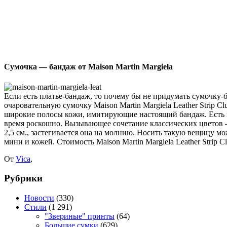
Сумочка — бандаж от Maison Martin Margiela
Если есть платье-бандаж, то почему бы не придумать сумочку-б
очаровательную сумочку Maison Martin Margiela Leather Strip C
широкие полосы кожи, имитирующие настоящий бандаж. Есть в 
время роскошно. Вызывающее сочетание классических цветов – 
2,5 см., застегивается она на молнию. Носить такую вещицу 
мини и кожей. Стоимость Maison Martin Margiela Leather Strip Cl
От
Vica
,
Рубрики
Новости
(330)
Стили
(1 291)
"Звериные" принты
(64)
Большие сумки
(629)