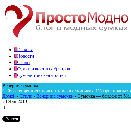
Главная
Новости
Стили
Сумки известных брэндов
Сумочки знаменитостей
Вечерние сумочки
Сайт о тенденциях моды в дамских сумочках. Обзоры модных 
Домой
-
Стили
-
Вечерние сумочки
-
Сумочка — бандаж от Mais
23
Янв 2010