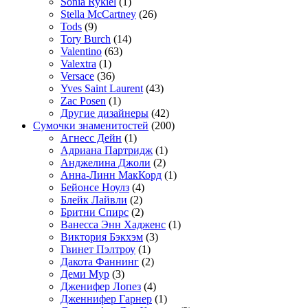
Sonia Rykiel
(1)
Stella McCartney
(26)
Tods
(9)
Tory Burch
(14)
Valentino
(63)
Valextra
(1)
Versace
(36)
Yves Saint Laurent
(43)
Zac Posen
(1)
Другие дизайнеры
(42)
Сумочки знаменитостей
(200)
Агнесс Дейн
(1)
Адриана Партридж
(1)
Анджелина Джоли
(2)
Анна-Линн МакКорд
(1)
Бейонсе Ноулз
(4)
Блейк Лайвли
(2)
Бритни Спирс
(2)
Ванесса Энн Хадженс
(1)
Виктория Бэкхэм
(3)
Гвинет Пэлтроу
(1)
Дакота Фаннинг
(2)
Деми Мур
(3)
Дженифер Лопез
(4)
Дженнифер Гарнер
(1)