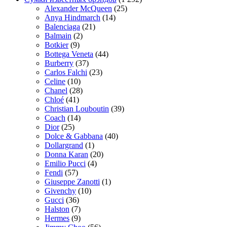
Alexander McQueen
(25)
Anya Hindmarch
(14)
Balenciaga
(21)
Balmain
(2)
Botkier
(9)
Bottega Veneta
(44)
Burberry
(37)
Carlos Falchi
(23)
Celine
(10)
Chanel
(28)
Chloé
(41)
Christian Louboutin
(39)
Coach
(14)
Dior
(25)
Dolce & Gabbana
(40)
Dollargrand
(1)
Donna Karan
(20)
Emilio Pucci
(4)
Fendi
(57)
Giuseppe Zanotti
(1)
Givenchy
(10)
Gucci
(36)
Halston
(7)
Hermes
(9)