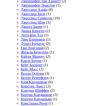
Дженнифер Лав Хьюитт
(2)
Дженнифер Энистон
(1)
Джессика Альба
(8)
Джессика Биль
(1)
Джессика Симпсон
(10)
Джессика Шор
(3)
Джилл Зарин
(1)
Диана Крюгер
(2)
Дита фон Тиз
(1)
Дрю Бэрримор
(1)
Дэниз Ричардс
(2)
Ева Лонгория
(2)
Жизель Бюндхен
(1)
Кайли Миноуг
(2)
Карла Бруни
(1)
Кейт Босворт
(1)
Кейт Мосс
(2)
Келли Осборн
(3)
Келли Резерфорд
(1)
Ким Кардашиан
(6)
Кирстен Данст
(2)
Клаудиа Шиффер
(2)
Кортни Кардашиан
(3)
Кортни Кардашьян
(1)
Кристиана Ричи
(1)