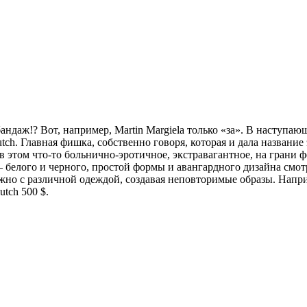
андаж!? Вот, например, Martin Margiela только «за». В наступаю
lutch. Главная фишка, собственно говоря, которая и дала назван
этом что-то больнично-эротичное, экстравагантное, на грани ф
белого и черного, простой формы и авангардного дизайна смотр
можно с различной одеждой, создавая неповторимые образы. Нап
utch 500 $.