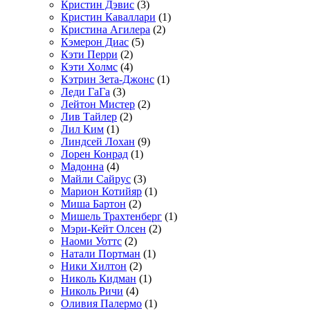
Кристин Дэвис
(3)
Кристин Каваллари
(1)
Кристина Агилера
(2)
Кэмерон Диас
(5)
Кэти Перри
(2)
Кэти Холмс
(4)
Кэтрин Зета-Джонс
(1)
Леди ГаГа
(3)
Лейтон Мистер
(2)
Лив Тайлер
(2)
Лил Ким
(1)
Линдсей Лохан
(9)
Лорен Конрад
(1)
Мадонна
(4)
Майли Сайрус
(3)
Марион Котийяр
(1)
Миша Бартон
(2)
Мишель Трахтенберг
(1)
Мэри-Кейт Олсен
(2)
Наоми Уоттс
(2)
Натали Портман
(1)
Ники Хилтон
(2)
Николь Кидман
(1)
Николь Ричи
(4)
Оливия Палермо
(1)