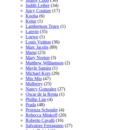
Jimmy Choo
(56)
Judith Leiber
(34)
Juicy Couture
(17)
Kooba
(6)
Kotur
(1)
Lambertson Truex
(1)
Lanvin
(35)
Loewe
(1)
Louis Vuitton
(36)
Marc Jacobs
(89)
Marni
(23)
Mary Norton
(3)
Matthew Williamson
(2)
Mayle Samira
(1)
Michael Kors
(29)
Miu Miu
(47)
Mulberry
(25)
Nancy Gonzalez
(27)
Oscar de la Renta
(1)
Phillip Lim
(4)
Prada
(48)
Proenza Schouler
(4)
Rebecca Minkoff
(20)
Roberto Cavalli
(16)
Salvatore Ferragamo
(27)