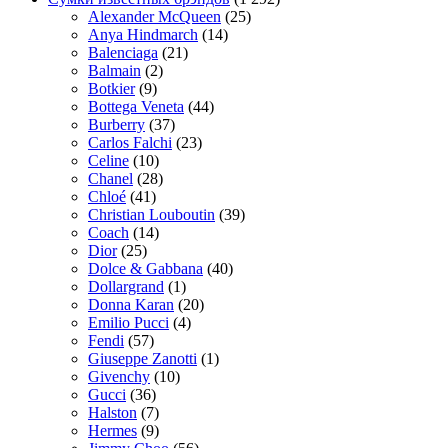
Alexander McQueen
(25)
Anya Hindmarch
(14)
Balenciaga
(21)
Balmain
(2)
Botkier
(9)
Bottega Veneta
(44)
Burberry
(37)
Carlos Falchi
(23)
Celine
(10)
Chanel
(28)
Chloé
(41)
Christian Louboutin
(39)
Coach
(14)
Dior
(25)
Dolce & Gabbana
(40)
Dollargrand
(1)
Donna Karan
(20)
Emilio Pucci
(4)
Fendi
(57)
Giuseppe Zanotti
(1)
Givenchy
(10)
Gucci
(36)
Halston
(7)
Hermes
(9)