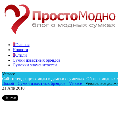
Главная
Новости
Стили
Сумки известных брэндов
Сумочки знаменитостей
Versace
Сайт о тенденциях моды в дамских сумочках. Обзоры модных 
Домой
-
Сумки известных брэндов
-
Versace
-
Versace: все дол
21
Апр 2010