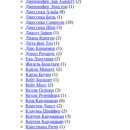
Дженнифер Лав Хьюитт
(2)
Дженнифер Энистон
(1)
Джессика Альба
(8)
Джессика Биль
(1)
Джессика Симпсон
(10)
Джессика Шор
(3)
Джилл Зарин
(1)
Диана Крюгер
(2)
Дита фон Тиз
(1)
Дрю Бэрримор
(1)
Дэниз Ричардс
(2)
Ева Лонгория
(2)
Жизель Бюндхен
(1)
Кайли Миноуг
(2)
Карла Бруни
(1)
Кейт Босворт
(1)
Кейт Мосс
(2)
Келли Осборн
(3)
Келли Резерфорд
(1)
Ким Кардашиан
(6)
Кирстен Данст
(2)
Клаудиа Шиффер
(2)
Кортни Кардашиан
(3)
Кортни Кардашьян
(1)
Кристиана Ричи
(1)