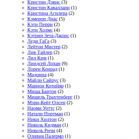
Кристин Дэвис
(3)
Кристин Каваллари
(1)
Кристина Агилера
(2)
Кэмерон Диас
(5)
Кэти Перри
(2)
Кэти Холмс
(4)
Кэтрин Зета-Джонс
(1)
Леди ГаГа
(3)
Лейтон Мистер
(2)
Лив Тайлер
(2)
Лил Ким
(1)
Линдсей Лохан
(9)
Лорен Конрад
(1)
Мадонна
(4)
Майли Сайрус
(3)
Марион Котийяр
(1)
Миша Бартон
(2)
Мишель Трахтенберг
(1)
Мэри-Кейт Олсен
(2)
Наоми Уоттс
(2)
Натали Портман
(1)
Ники Хилтон
(2)
Николь Кидман
(1)
Николь Ричи
(4)
Оливия Палермо
(1)