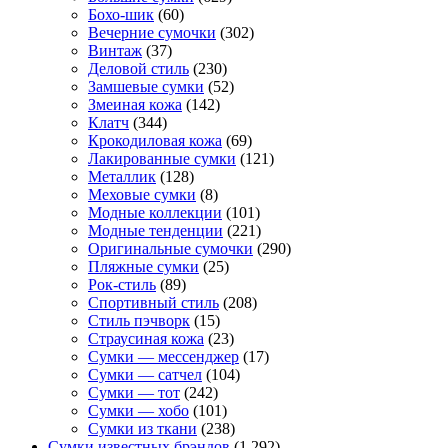
Бохо-шик
(60)
Вечерние сумочки
(302)
Винтаж
(37)
Деловой стиль
(230)
Замшевые сумки
(52)
Змеиная кожа
(142)
Клатч
(344)
Крокодиловая кожа
(69)
Лакированные сумки
(121)
Металлик
(128)
Меховые сумки
(8)
Модные коллекции
(101)
Модные тенденции
(221)
Оригинальные сумочки
(290)
Пляжные сумки
(25)
Рок-стиль
(89)
Спортивный стиль
(208)
Стиль пэчворк
(15)
Страусиная кожа
(23)
Сумки — мессенджер
(17)
Сумки — сатчел
(104)
Сумки — тот
(242)
Сумки — хобо
(101)
Сумки из ткани
(238)
Сумки известных брэндов
(1 292)